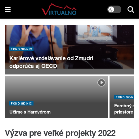
FOND SK-NIC
Kariérové vzdelávanie od Zmudri
odporúča aj OECD
FOND SK-NIC
FOND SK-NIC
Farebný sve
Učíme s Hardvérom
priestore
Výzva pre veľké projekty 2022