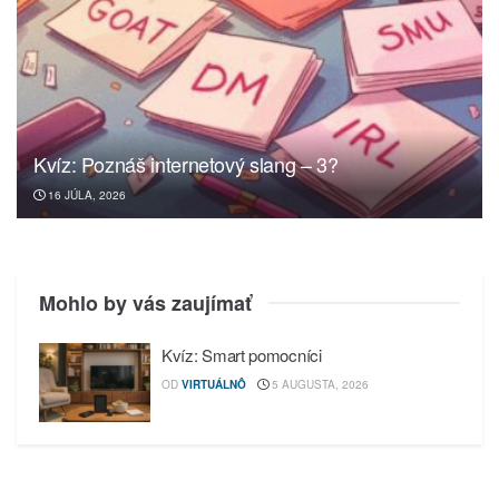
Kvíz: Poznáš internetový slang – 3?
16 JÚLA, 2026
Mohlo by vás zaujímať
Kvíz: Smart pomocníci
OD
VIRTUÁLNÔ
5 AUGUSTA, 2026