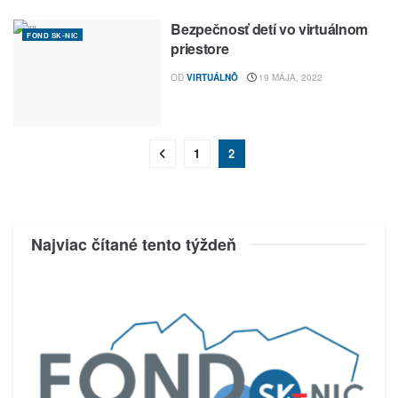
Bezpečnosť detí vo virtuálnom
FOND SK-NIC
priestore
OD
VIRTUÁLNÔ
19 MÁJA, 2022
1
2
Najviac čítané tento týždeň