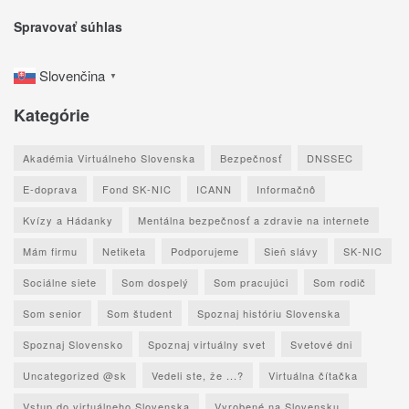
Spravovať súhlas
Slovenčina
▼
Kategórie
Akadémia Virtuálneho Slovenska
Bezpečnosť
DNSSEC
E-doprava
Fond SK-NIC
ICANN
Informačnô
Kvízy a Hádanky
Mentálna bezpečnosť a zdravie na internete
Mám firmu
Netiketa
Podporujeme
Sieň slávy
SK-NIC
Sociálne siete
Som dospelý
Som pracujúci
Som rodič
Som senior
Som študent
Spoznaj históriu Slovenska
Spoznaj Slovensko
Spoznaj virtuálny svet
Svetové dni
Uncategorized @sk
Vedeli ste, že ...?
Virtuálna čítačka
Vstup do virtuálneho Slovenska
Vyrobené na Slovensku