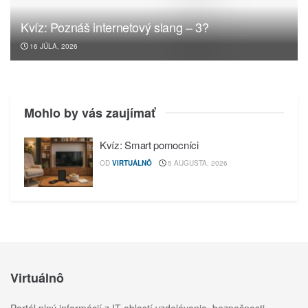
Kvíz: Poznáš internetový slang – 3?
16 JÚLA, 2026
Mohlo by vás zaujímať
Kvíz: Smart pomocníci
OD
VIRTUÁLNÔ
5 AUGUSTA, 2026
Virtuálnô
Portál plný informácií z IT oblastí vzdelávania, bezpečnosti,