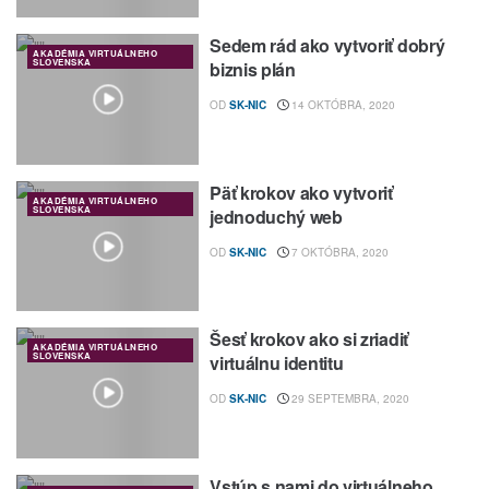
Sedem rád ako vytvoriť dobrý
AKADÉMIA VIRTUÁLNEHO
SLOVENSKA
biznis plán
OD
SK-NIC
14 OKTÓBRA, 2020
Päť krokov ako vytvoriť
AKADÉMIA VIRTUÁLNEHO
SLOVENSKA
jednoduchý web
OD
SK-NIC
7 OKTÓBRA, 2020
Šesť krokov ako si zriadiť
AKADÉMIA VIRTUÁLNEHO
SLOVENSKA
virtuálnu identitu
OD
SK-NIC
29 SEPTEMBRA, 2020
Vstúp s nami do virtuálneho