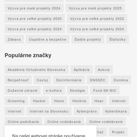
Výzva pre malé projekty 2024
Výzva pre malé projekty 2025
Výzva pre veľké projekty 2020
Výzva pre veľké projekty 2022
Výzva pre veľké projekty 2024
Výzva pre veľké projekty 2024
Zábava
Úspešne a bezpečne
Ďalšie projekty
Štatistiky
Populárne značky
Akadémia Virtuálneho Slovenska
Aplikácia
Aukcia
Bezpečnosť
Cestuj
Dezinformácie
DNSSEC
Doména
Duševné zdravie
e-kultúra
Ekológia
Fond SK-NIC
Grooming
Hacker
Heslo
História
Hoax
Internet
Internet
Internet na Slovensku
Kyberprávo
Kyberšikana
Online podnikanie
Online vzdelávanie
Online vzdelávanie
Osobné údaje
Otestuj sa
Phishing
Počítač
Projekt
Na našej webovej stránke používame