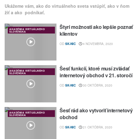
Ukážeme vám, ako do virtuálneho sveta vstúpiť, ako v ňom
žiť a ako podnikať.
Štyri možnosti ako lepšie poznať
AKADÉMIA VIRTUÁLNEHO
SLOVENSKA
klientov
OD
SK-NIC
4 NOVEMBRA, 2020
Šesť funkcií, ktoré musí zvládať
AKADÉMIA VIRTUÁLNEHO
SLOVENSKA
internetový obchod v 21. storočí
OD
SK-NIC
30 OKTÓBRA, 2020
Šesť rád ako vytvoriť internetový
AKADÉMIA VIRTUÁLNEHO
SLOVENSKA
obchod
OD
SK-NIC
21 OKTÓBRA, 2020