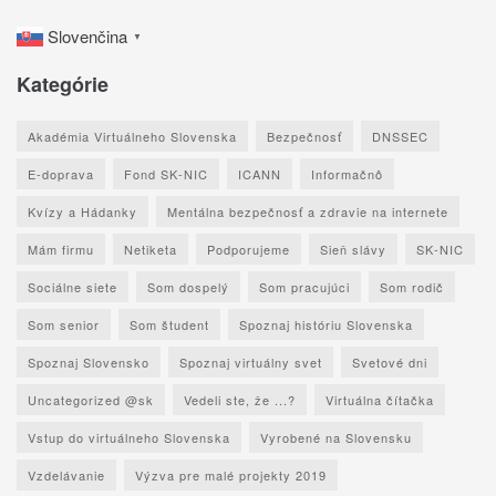
Slovenčina
▼
Kategórie
Akadémia Virtuálneho Slovenska
Bezpečnosť
DNSSEC
E-doprava
Fond SK-NIC
ICANN
Informačnô
Kvízy a Hádanky
Mentálna bezpečnosť a zdravie na internete
Mám firmu
Netiketa
Podporujeme
Sieň slávy
SK-NIC
Sociálne siete
Som dospelý
Som pracujúci
Som rodič
Som senior
Som študent
Spoznaj históriu Slovenska
Spoznaj Slovensko
Spoznaj virtuálny svet
Svetové dni
Uncategorized @sk
Vedeli ste, že ...?
Virtuálna čítačka
Vstup do virtuálneho Slovenska
Vyrobené na Slovensku
Vzdelávanie
Výzva pre malé projekty 2019