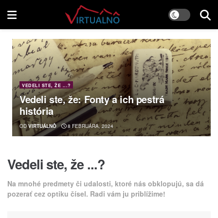
VEDELI STE, ŽE ...?
Vedeli ste, že: Fonty a ich pestrá
história
OD
VIRTUÁLNÔ
8 FEBRUÁRA, 2024
Vedeli ste, že ...?
Na mnohé predmety či udalosti, ktoré nás obklopujú, sa dá
pozerať cez optiku čísel. Radi vám ju priblížime!