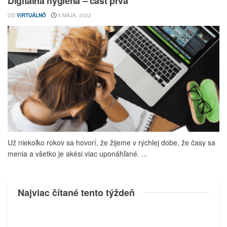
Digitálna hygiena – časť prvá
OD
VIRTUÁLNÔ
5 MÁJA, 2022
Už niekoľko rokov sa hovorí, že žijeme v rýchlej dobe, že časy sa
menia a všetko je akési viac uponáhľané. ...
Najviac čítané tento týždeň