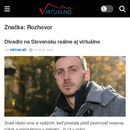
Značka:
Rozhovor
Divadlo na Slovensku reálne aj virtuálne
OD
VIRTUÁLNÔ
18 JÚLA, 2022
Snáď všetci sme si vydýchli, keď prestala platiť povinnosť nosenia
rúšok a respirátorov v interiéri - či už v práci, ...