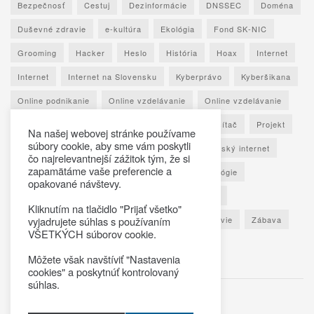
Bezpečnosť
Cestuj
Dezinformácie
DNSSEC
Doména
Duševné zdravie
e-kultúra
Ekológia
Fond SK-NIC
Grooming
Hacker
Heslo
História
Hoax
Internet
Internet
Internet na Slovensku
Kyberprávo
Kyberšikana
Online podnikanie
Online vzdelávanie
Online vzdelávanie
Osobné údaje
Otestuj sa
Phishing
Počítač
Projekt
Na našej webovej stránke používame
súbory cookie, aby sme vám poskytli
Ransomware
Rozhovor
Seniori
Slovenský internet
čo najrelevantnejší zážitok tým, že si
zapamätáme vaše preferencie a
Sociálne siete
Spoznaj Slovensko
Technológie
opakované návštevy.
Umelá inteligencia
Vypočuj si
Vzdelávanie
Kliknutím na tlačidlo "Prijať všetko"
Výročná správa
Zaujímavé štatistiky
Zdravie
Zábava
vyjadrujete súhlas s používaním
VŠETKÝCH súborov cookie.
Škola
Môžete však navštíviť "Nastavenia
cookies" a poskytnúť kontrolovaný
súhlas.
© 2025
Virtualno.sk