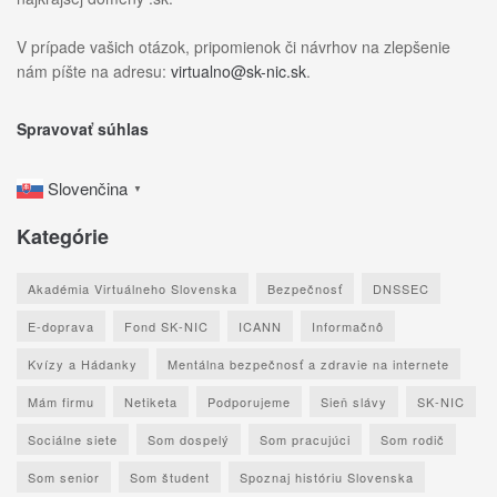
V prípade vašich otázok, pripomienok či návrhov na zlepšenie
nám píšte na adresu:
virtualno@sk-nic.sk
.
Spravovať súhlas
Slovenčina
▼
Kategórie
Akadémia Virtuálneho Slovenska
Bezpečnosť
DNSSEC
E-doprava
Fond SK-NIC
ICANN
Informačnô
Kvízy a Hádanky
Mentálna bezpečnosť a zdravie na internete
Mám firmu
Netiketa
Podporujeme
Sieň slávy
SK-NIC
Sociálne siete
Som dospelý
Som pracujúci
Som rodič
Som senior
Som študent
Spoznaj históriu Slovenska