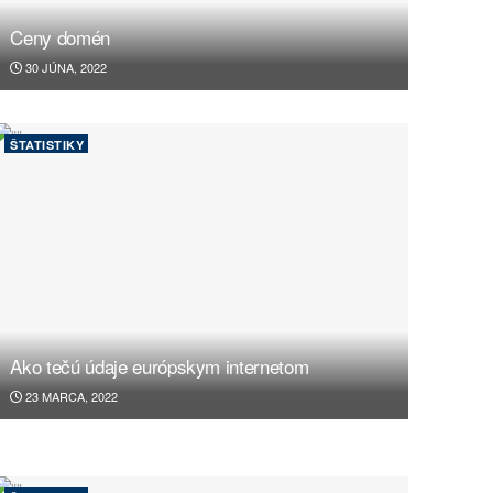
Ceny domén
30 JÚNA, 2022
ŠTATISTIKY
Ako tečú údaje európskym internetom
23 MARCA, 2022