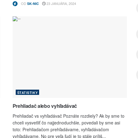
OD
23 JANUÁRA, 2024
SK-NIC
ŠTATISTIKY
Prehliadač alebo vyhľadávač
Prehliadač vs vyhľadávač Poznáte rozdiely? Ak by sme to
chceli vysvetliť čo najjednoduchšie, povedali by sme asi
toto: Prehliadačom prehľadávame, vyhľadávačom
vyhľadávame. No pre veľa ľudí je to stále príliš...