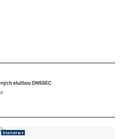
ených službou DNSSEC
ad
ŠTATISTIKY