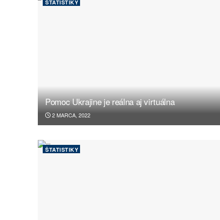
ŠTATISTIKY
Pomoc Ukrajine je reálna aj virtuálna
2 MARCA, 2022
ŠTATISTIKY