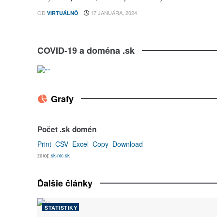
OD
17 JANUÁRA, 2024
VIRTUÁLNÔ
COVID-19 a doména .sk
Grafy
Počet .sk domén
Print
CSV
Excel
Copy
Download
zdroj:
sk-nic.sk
Ďalšie články
ŠTATISTIKY