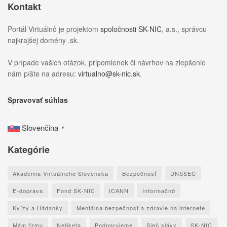
Kontakt
Portál Virtuálnô je projektom
spoločnosti SK-NIC
, a.s., správcu
najkrajšej domény .sk.
V prípade vašich otázok, pripomienok či návrhov na zlepšenie
nám píšte na adresu:
virtualno@sk-nic.sk
.
Spravovať súhlas
Slovenčina
▼
Kategórie
Akadémia Virtuálneho Slovenska
Bezpečnosť
DNSSEC
E-doprava
Fond SK-NIC
ICANN
Informačnô
Kvízy a Hádanky
Mentálna bezpečnosť a zdravie na internete
Mám firmu
Netiketa
Podporujeme
Sieň slávy
SK-NIC