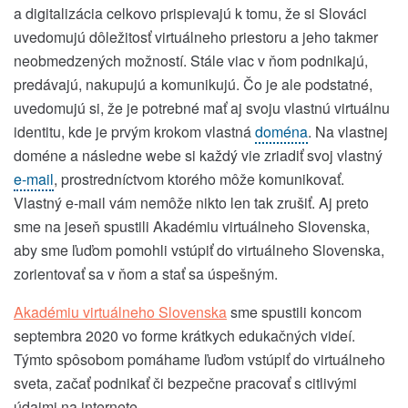
a digitalizácia celkovo prispievajú k tomu, že si Slováci
uvedomujú dôležitosť virtuálneho priestoru a jeho takmer
neobmedzených možností. Stále viac v ňom podnikajú,
predávajú, nakupujú a komunikujú. Čo je ale podstatné,
uvedomujú si, že je potrebné mať aj svoju vlastnú virtuálnu
identitu, kde je prvým krokom vlastná
doména
. Na vlastnej
doméne a následne webe si každý vie zriadiť svoj vlastný
e-mail
, prostredníctvom ktorého môže komunikovať.
Vlastný e-mail vám nemôže nikto len tak zrušiť. Aj preto
sme na jeseň spustili Akadémiu virtuálneho Slovenska,
aby sme ľuďom pomohli vstúpiť do virtuálneho Slovenska,
zorientovať sa v ňom a stať sa úspešným.
Akadémiu virtuálneho Slovenska
sme spustili koncom
septembra 2020 vo forme krátkych edukačných videí.
Týmto spôsobom pomáhame ľuďom vstúpiť do virtuálneho
sveta, začať podnikať či bezpečne pracovať s citlivými
údajmi na internete.