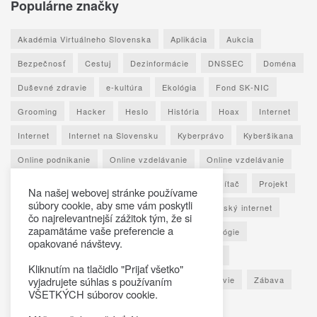
Populárne značky
Akadémia Virtuálneho Slovenska
Aplikácia
Aukcia
Bezpečnosť
Cestuj
Dezinformácie
DNSSEC
Doména
Duševné zdravie
e-kultúra
Ekológia
Fond SK-NIC
Grooming
Hacker
Heslo
História
Hoax
Internet
Internet
Internet na Slovensku
Kyberprávo
Kyberšikana
Online podnikanie
Online vzdelávanie
Online vzdelávanie
Osobné údaje
Otestuj sa
Phishing
Počítač
Projekt
Na našej webovej stránke používame
súbory cookie, aby sme vám poskytli
Ransomware
Rozhovor
Seniori
Slovenský internet
čo najrelevantnejší zážitok tým, že si
zapamätáme vaše preferencie a
Sociálne siete
Spoznaj Slovensko
Technológie
opakované návštevy.
Umelá inteligencia
Vypočuj si
Vzdelávanie
Kliknutím na tlačidlo "Prijať všetko"
Výročná správa
Zaujímavé štatistiky
Zdravie
Zábava
vyjadrujete súhlas s používaním
VŠETKÝCH súborov cookie.
Škola