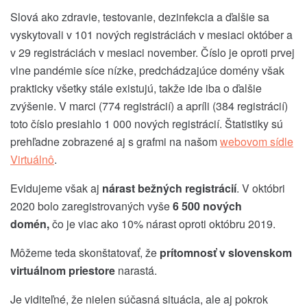
Slová ako zdravie, testovanie, dezinfekcia a ďalšie sa
vyskytovali v 101 nových registráciách v mesiaci október a
v 29 registráciách v mesiaci november. Číslo je oproti prvej
vlne pandémie síce nízke, predchádzajúce domény však
prakticky všetky stále existujú, takže ide iba o ďalšie
zvýšenie. V marci (774 registrácií) a apríli (384 registrácií)
toto číslo presiahlo 1 000 nových registrácií. Štatistiky sú
prehľadne zobrazené aj s grafmi na našom
webovom sídle
Virtuálnô
.
Evidujeme však aj
nárast bežných registrácií
. V októbri
2020 bolo zaregistrovaných vyše
6 500 nových
domén,
čo je viac ako 10% nárast oproti októbru 2019.
Môžeme teda skonštatovať, že
prítomnosť v slovenskom
virtuálnom priestore
narastá.
Je viditeľné, že nielen súčasná situácia, ale aj pokrok