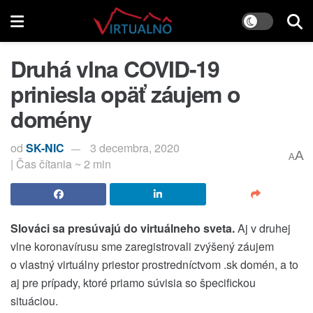
Druhá vlna COVID-19
priniesla opäť záujem o
domény
od
SK-NIC
3 decembra, 2020
A
A
| Čas čítania ~ 2 min
Slováci sa presúvajú do virtuálneho sveta.
Aj v druhej
vlne koronavírusu sme zaregistrovali zvýšený záujem
o vlastný virtuálny priestor prostredníctvom .sk domén, a to
aj pre prípady, ktoré priamo súvisia so špecifickou
situáciou.