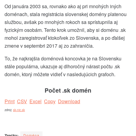
Od januára 2003 sa, rovnako ako aj pri mnohých iných
doménach, stala registrácia slovenskej domény platenou
službou, avšak po mnohých rokoch sa sprístupnila aj
fyzickým osobám. Tento krok umožnil, aby si doménu .sk
mohol zaregistrovať ktokoľvek zo Slovenska, a po ďalšej
zmene v septembri 2017 aj zo zahraničia.
To, že najkrajšia doménová koncovka je na Slovensku
stále populárna, ukazuje aj dlhoročný nárast počtu .sk
domén, ktorý môžete vidieť v nasledujúcich grafoch.
Počet .sk domén
Print
CSV
Excel
Copy
Download
zdroj:
sk-nic.sk
Značky:
Doména