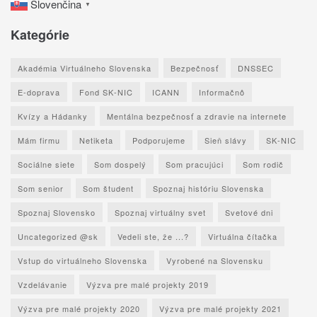
Slovenčina
▼
Kategórie
Akadémia Virtuálneho Slovenska
Bezpečnosť
DNSSEC
E-doprava
Fond SK-NIC
ICANN
Informačnô
Kvízy a Hádanky
Mentálna bezpečnosť a zdravie na internete
Mám firmu
Netiketa
Podporujeme
Sieň slávy
SK-NIC
Sociálne siete
Som dospelý
Som pracujúci
Som rodič
Som senior
Som študent
Spoznaj históriu Slovenska
Spoznaj Slovensko
Spoznaj virtuálny svet
Svetové dni
Uncategorized @sk
Vedeli ste, že ...?
Virtuálna čítačka
Vstup do virtuálneho Slovenska
Vyrobené na Slovensku
Vzdelávanie
Výzva pre malé projekty 2019
Výzva pre malé projekty 2020
Výzva pre malé projekty 2021