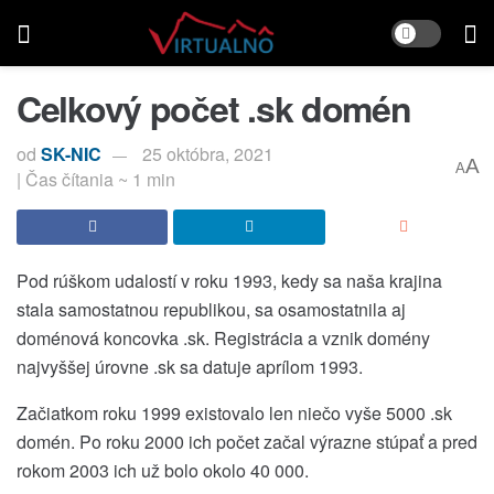
Celkový počet .sk domén
od
SK-NIC
25 októbra, 2021
A
A
| Čas čítania ~ 1 min
Pod rúškom udalostí v roku 1993, kedy sa naša krajina
stala samostatnou republikou, sa osamostatnila aj
doménová koncovka .sk. Registrácia a vznik domény
najvyššej úrovne .sk sa datuje aprílom 1993.
Začiatkom roku 1999 existovalo len niečo vyše 5000 .sk
domén. Po roku 2000 ich počet začal výrazne stúpať a pred
rokom 2003 ich už bolo okolo 40 000.