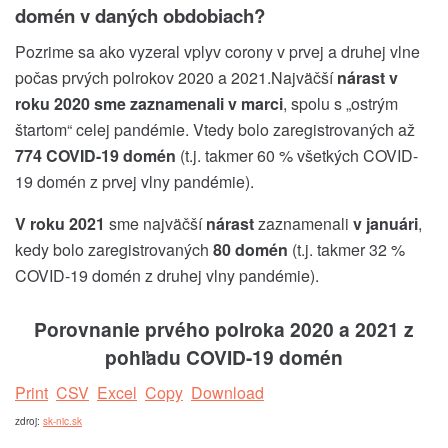
domén v daných obdobiach?
Pozrime sa ako vyzeral vplyv corony v prvej a druhej vlne
počas prvých polrokov 2020 a 2021.Najväčší
nárast v
roku 2020 sme zaznamenali v marci
, spolu s „ostrým
štartom“ celej pandémie. Vtedy bolo zaregistrovaných až
774 COVID-19 domén
(t.j. takmer 60 % všetkých COVID-
19 domén z prvej vlny pandémie).
V roku 2021
sme najväčší
nárast
zaznamenali
v januári
,
kedy bolo zaregistrovaných
80 domén
(t.j. takmer 32 %
COVID-19 domén z druhej vlny pandémie).
Porovnanie prvého polroka 2020 a 2021 z
pohľadu COVID-19 domén
Print
CSV
Excel
Copy
Download
zdroj:
sk-nic.sk