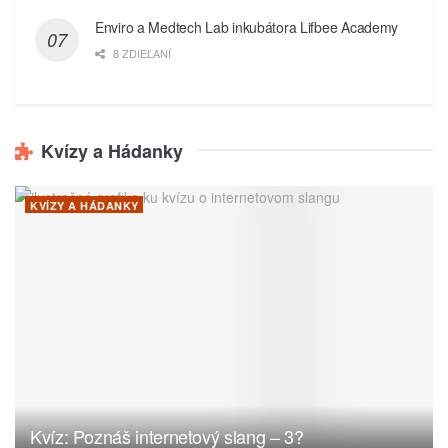
Enviro a Medtech Lab inkubátora Lifbee Academy
8 ZDIEĽANÍ
Kvízy a Hádanky
KVÍZY A HÁDANKY
Kvíz: Poznáš internetový slang – 3?