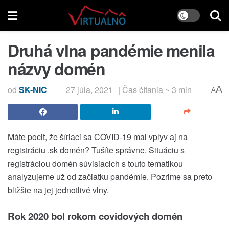
Druhá vlna pandémie menila
názvy domén
od
SK-NIC
27 júla, 2021
| Čas čítania ~ 3 min
A
A
Máte pocit, že šíriaci sa COVID-19 mal vplyv aj na
registráciu .sk domén? Tušíte správne. Situáciu s
registráciou domén súvisiacich s touto tematikou
analyzujeme už od začiatku pandémie. Pozrime sa preto
bližšie na jej jednotlivé vlny.
Rok 2020 bol rokom covidových domén