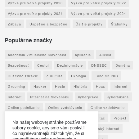
Výzva pre veľké projekty 2020
Výzva pre veľké projekty 2022
Výzva pre veľké projekty 2024
Výzva pre veľké projekty 2024
Zábava
Úspešne a bezpečne
Ďalšie projekty
Štatistiky
Populárne značky
Akadémia Virtuálneho Slovenska
Aplikácia
Aukcia
Bezpečnosť
Cestuj
Dezinformácie
DNSSEC
Doména
Duševné zdravie
e-kultúra
Ekológia
Fond SK-NIC
Grooming
Hacker
Heslo
História
Hoax
Internet
Internet
Internet na Slovensku
Kyberprávo
Kyberšikana
Online podnikanie
Online vzdelávanie
Online vzdelávanie
Osobné údaje
Otestuj sa
Phishing
Počítač
Projekt
Na našej webovej stránke používame
súbory cookie, aby sme vám poskytli
Ransomware
Rozhovor
Seniori
Slovenský internet
čo najrelevantnejší zážitok tým, že si
zapamätáme vaše preferencie a
Sociálne siete
Spoznaj Slovensko
Technológie