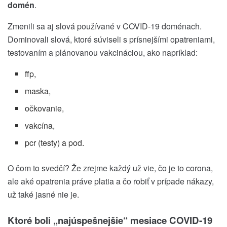
domén
.
Zmenili sa aj slová používané v COVID-19 doménach.
Dominovali slová, ktoré súviseli s prísnejšími opatreniami,
testovaním a plánovanou vakcináciou, ako napríklad:
ffp,
maska,
očkovanie,
vakcína,
pcr (testy) a pod.
O čom to svedčí? Že zrejme každý už vie, čo je to corona,
ale aké opatrenia práve platia a čo robiť v prípade nákazy,
už také jasné nie je.
Ktoré boli „najúspešnejšie“ mesiace COVID-19