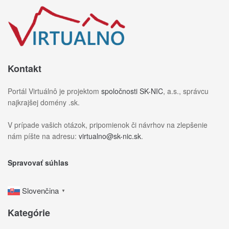
Kontakt
Portál Virtuálnô je projektom
spoločnosti SK-NIC
, a.s., správcu
najkrajšej domény .sk.
V prípade vašich otázok, pripomienok či návrhov na zlepšenie
nám píšte na adresu:
virtualno@sk-nic.sk
.
Spravovať súhlas
Slovenčina
▼
Kategórie