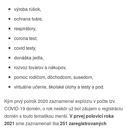
výroba rúšok,
ochrana tváre,
respirátory,
corona test,
covid testy,
donáška jedla,
rozvoz tovarov a nákupov,
pomoc rodičom, dôchodcom, susedom,
virtuálne učenie, školské úlohy a testy a pod.
Kým prvý polrok 2020 zaznamenal explóziu v počte tzv.
COVID-19 domén, o rok neskôr už bol záujem o registráciu
domén s touto tematikou menší.
V prvej polovici roka
2021
sme zaznamenali iba
251 zaregistrovaných