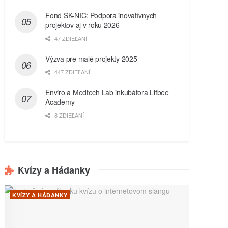
Fond SK-NIC: Podpora inovatívnych
projektov aj v roku 2026
47 ZDIEĽANÍ
Výzva pre malé projekty 2025
447 ZDIEĽANÍ
Enviro a Medtech Lab inkubátora Lifbee
Academy
8 ZDIEĽANÍ
Kvízy a Hádanky
KVÍZY A HÁDANKY