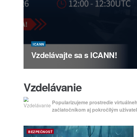
ICANN
Vzdelávajte sa s ICANN!
Vzdelávanie
Popularizujeme prostredie virtuálne
začiatočníkom aj pokročilým užívateľ
BEZPEČNOSŤ