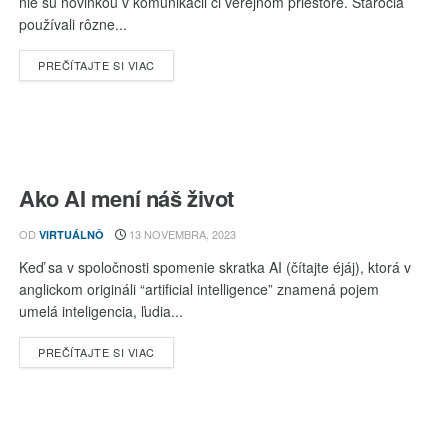
nie sú novinkou v komunikácii či verejnom priestore. Stáročia
používali rôzne...
DETAILS
PREČÍTAJTE SI VIAC
Ako AI mení náš život
OD
13 NOVEMBRA, 2023
VIRTUÁLNÔ
Keď sa v spoločnosti spomenie skratka AI (čítajte éjáj), ktorá v
anglickom origináli “artificial intelligence” znamená pojem
umelá inteligencia, ľudia...
DETAILS
PREČÍTAJTE SI VIAC