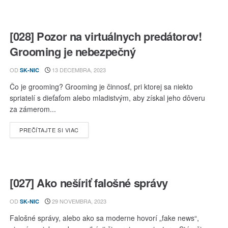
[028] Pozor na virtuálnych predátorov!
Grooming je nebezpečný
OD
13 DECEMBRA, 2023
SK-NIC
Čo je grooming? Grooming je činnosť, pri ktorej sa niekto
spriatelí s dieťaťom alebo mladistvým, aby získal jeho dôveru
za zámerom...
DETAILS
PREČÍTAJTE SI VIAC
[027] Ako nešíriť falošné správy
OD
29 NOVEMBRA, 2023
SK-NIC
Falošné správy, alebo ako sa moderne hovorí „fake news“,