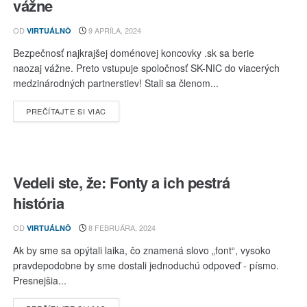
vážne
OD
9 APRÍLA, 2024
VIRTUÁLNÔ
Bezpečnosť najkrajšej doménovej koncovky .sk sa berie
naozaj vážne. Preto vstupuje spoločnosť SK-NIC do viacerých
medzinárodných partnerstiev! Stali sa členom...
DETAILS
PREČÍTAJTE SI VIAC
Vedeli ste, že: Fonty a ich pestrá
história
OD
8 FEBRUÁRA, 2024
VIRTUÁLNÔ
Ak by sme sa opýtali laika, čo znamená slovo „font“, vysoko
pravdepodobne by sme dostali jednoduchú odpoveď - písmo.
Presnejšia...