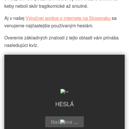
keby neboli skôr tragikomické až smutné.
Aj v našej
Výročnej správe o internete na Slovensku
sa
venujeme najčastejšie používaným heslám.
Overenie základných znalostí z tejto oblasti vám prináša
nasledujúci kvíz.
HESLÁ