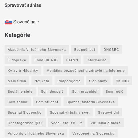
Spravovať súhlas
Slovenčina
▼
Kategórie
Akadémia Virtuálneho Slovenska
Bezpečnosť
DNSSEC
E-doprava
Fond SK-NIC
ICANN
Informačnô
Kvízy a Hádanky
Mentálna bezpečnosť a zdravie na internete
Mám firmu
Netiketa
Podporujeme
Sieň slávy
SK-NIC
Sociálne siete
Som dospelý
Som pracujúci
Som rodič
Som senior
Som študent
Spoznaj históriu Slovenska
Spoznaj Slovensko
Spoznaj virtuálny svet
Svetové dni
Uncategorized @sk
Vedeli ste, že ...?
Virtuálna čítačka
Vstup do virtuálneho Slovenska
Vyrobené na Slovensku