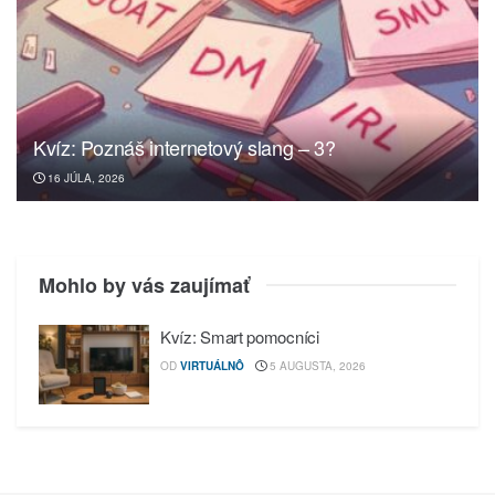
Kvíz: Poznáš internetový slang – 3?
16 JÚLA, 2026
Mohlo by vás zaujímať
Kvíz: Smart pomocníci
OD
VIRTUÁLNÔ
5 AUGUSTA, 2026