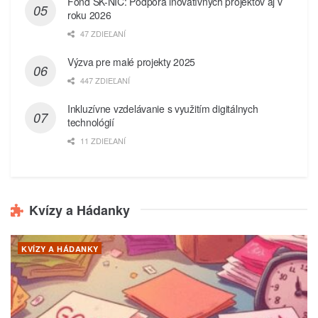
Fond SK-NIC: Podpora inovatívnych projektov aj v
roku 2026
47 ZDIEĽANÍ
Výzva pre malé projekty 2025
447 ZDIEĽANÍ
Inkluzívne vzdelávanie s využitím digitálnych
technológií
11 ZDIEĽANÍ
Kvízy a Hádanky
KVÍZY A HÁDANKY