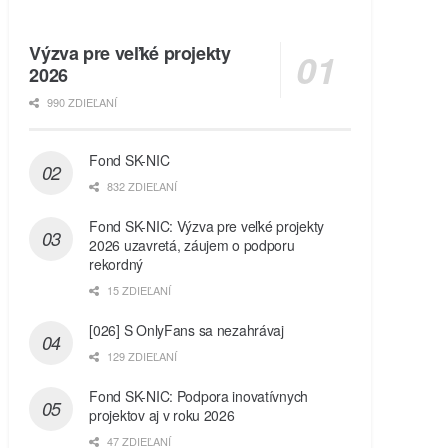
Výzva pre veľké projekty
2026
990 ZDIEĽANÍ
Fond SK-NIC
832 ZDIEĽANÍ
Fond SK-NIC: Výzva pre veľké projekty
2026 uzavretá, záujem o podporu
rekordný
15 ZDIEĽANÍ
[026] S OnlyFans sa nezahrávaj
129 ZDIEĽANÍ
Fond SK-NIC: Podpora inovatívnych
projektov aj v roku 2026
47 ZDIEĽANÍ