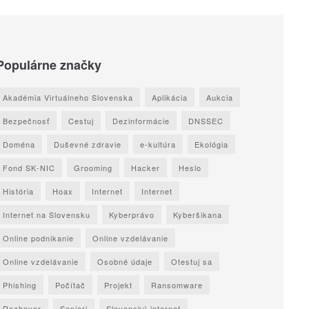
Populárne značky
Akadémia Virtuálneho Slovenska
Aplikácia
Aukcia
Bezpečnosť
Cestuj
Dezinformácie
DNSSEC
Doména
Duševné zdravie
e-kultúra
Ekológia
Fond SK-NIC
Grooming
Hacker
Heslo
História
Hoax
Internet
Internet
Internet na Slovensku
Kyberprávo
Kyberšikana
Online podnikanie
Online vzdelávanie
Online vzdelávanie
Osobné údaje
Otestuj sa
Phishing
Počítač
Projekt
Ransomware
Rozhovor
Seniori
Slovenský internet