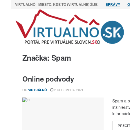
VIRTUÁLNÔ - MIESTO, KDE TO (VIRTUÁLNE) ŽIJE.
SPRÁVY
O
Značka:
Spam
Online podvody
OD
2 DECEMBRA, 2021
VIRTUÁLNÔ
Spam a ph
inžiniers
informácie
PREČÍT