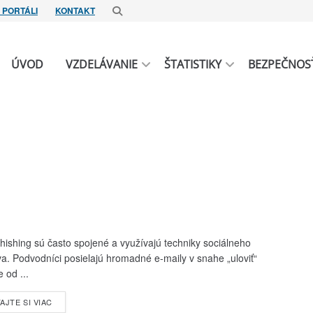
 PORTÁLI
KONTAKT
ÚVOD
VZDELÁVANIE
ŠTATISTIKY
BEZPEČNOS
ishing sú často spojené a využívajú techniky sociálneho
tva. Podvodníci posielajú hromadné e-maily v snahe „uloviť“
 od ...
DETAILS
AJTE SI VIAC