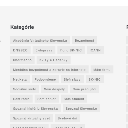
Kategórie
,
Akadémia Virtuálneho Slovenska
Bezpečnosť
DNSSEC
E-doprava
Fond SK-NIC
ICANN
Informačnô
Kvízy a Hádanky
Mentálna bezpečnosť a zdravie na internete
Mám firmu
Netiketa
Podporujeme
Sieň slávy
SK-NIC
Sociálne siete
Som dospelý
Som pracujúci
Som rodič
Som senior
Som študent
Spoznaj históriu Slovenska
Spoznaj Slovensko
Spoznaj virtuálny svet
Svetové dni
Uncategorized @sk
Vedeli ste, že ...?