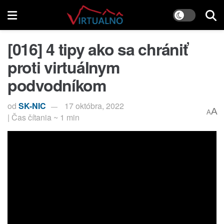
[016] 4 tipy ako sa chrániť
proti virtuálnym
podvodníkom
od
SK-NIC
17 októbra, 2022
A
A
| Čas čítania ~ 1 min