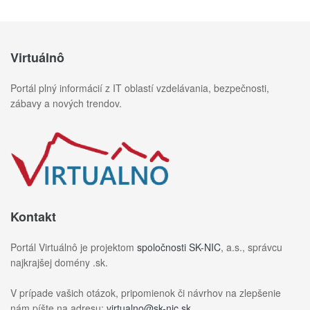
Virtuálnô
Portál plný informácií z IT oblastí vzdelávania, bezpečnosti,
zábavy a nových trendov.
Kontakt
Portál Virtuálnô je projektom
spoločnosti SK-NIC
, a.s., správcu
najkrajšej domény .sk.
V prípade vašich otázok, pripomienok či návrhov na zlepšenie
nám píšte na adresu:
virtualno@sk-nic.sk
.