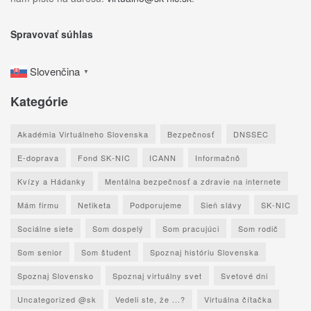
Spravovať súhlas
Slovenčina
▼
Kategórie
Akadémia Virtuálneho Slovenska
Bezpečnosť
DNSSEC
E-doprava
Fond SK-NIC
ICANN
Informačnô
Kvízy a Hádanky
Mentálna bezpečnosť a zdravie na internete
Mám firmu
Netiketa
Podporujeme
Sieň slávy
SK-NIC
Sociálne siete
Som dospelý
Som pracujúci
Som rodič
Som senior
Som študent
Spoznaj históriu Slovenska
Spoznaj Slovensko
Spoznaj virtuálny svet
Svetové dni
Uncategorized @sk
Vedeli ste, že ...?
Virtuálna čítačka