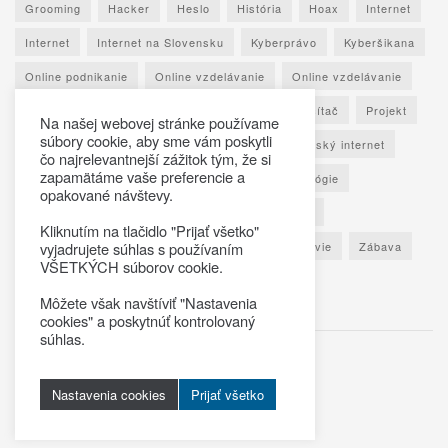
Grooming
Hacker
Heslo
História
Hoax
Internet
Internet
Internet na Slovensku
Kyberprávo
Kyberšikana
Online podnikanie
Online vzdelávanie
Online vzdelávanie
Osobné údaje
Otestuj sa
Phishing
Počítač
Projekt
Na našej webovej stránke používame
súbory cookie, aby sme vám poskytli
Ransomware
Rozhovor
Seniori
Slovenský internet
čo najrelevantnejší zážitok tým, že si
zapamätáme vaše preferencie a
Sociálne siete
Spoznaj Slovensko
Technológie
opakované návštevy.
Umelá inteligencia
Vypočuj si
Vzdelávanie
Kliknutím na tlačidlo "Prijať všetko"
Výročná správa
Zaujímavé štatistiky
Zdravie
Zábava
vyjadrujete súhlas s používaním
VŠETKÝCH súborov cookie.
Škola
Môžete však navštíviť "Nastavenia
cookies" a poskytnúť kontrolovaný
súhlas.
© 2025
Virtualno.sk
Nastavenia cookies
Prijať všetko