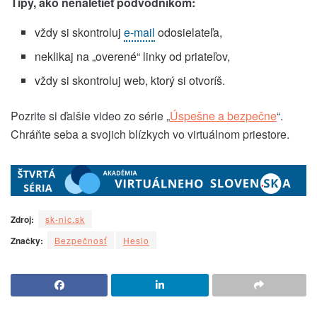
Tipy, ako nenaletieť podvodníkom:
vždy si skontroluj
e-mail
odosielateľa,
neklikaj na „overené“ linky od priateľov,
vždy si skontroluj web, ktorý si otvoríš.
Pozrite si ďalšie video zo série „
Úspešne a bezpečne
“.
Chráňte seba a svojich blízkych vo virtuálnom priestore.
Zdroj:
sk-nic.sk
Značky:
Bezpečnosť
Heslo