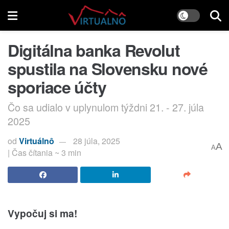
Digitálna banka Revolut
spustila na Slovensku nové
sporiace účty
Čo sa udialo v uplynulom týždni 21. - 27. júla
2025
od
Virtuálnô
28 júla, 2025
A
A
| Čas čítania ~ 3 min
Vypočuj si ma!