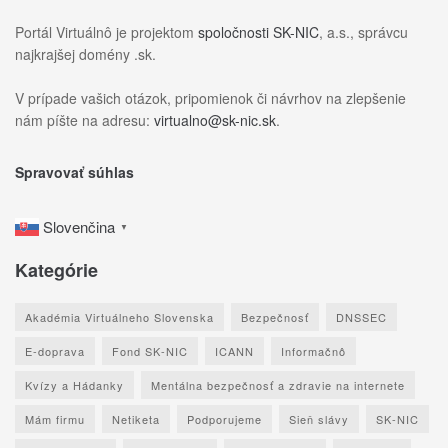
Portál Virtuálnô je projektom
spoločnosti SK-NIC
, a.s., správcu
najkrajšej domény .sk.
V prípade vašich otázok, pripomienok či návrhov na zlepšenie
nám píšte na adresu:
virtualno@sk-nic.sk
.
Spravovať súhlas
Slovenčina
▼
Kategórie
Akadémia Virtuálneho Slovenska
Bezpečnosť
DNSSEC
E-doprava
Fond SK-NIC
ICANN
Informačnô
Kvízy a Hádanky
Mentálna bezpečnosť a zdravie na internete
Mám firmu
Netiketa
Podporujeme
Sieň slávy
SK-NIC