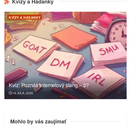
Kvízy a Hádanky
KVÍZY A HÁDANKY
Kvíz: Poznáš internetový slang – 3?
16 JÚLA, 2026
Mohlo by vás zaujímať