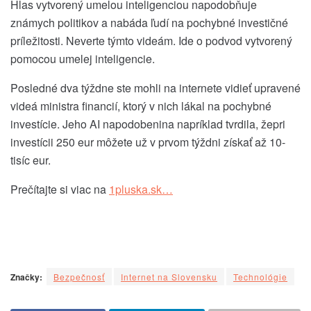
Hlas vytvorený umelou inteligenciou napodobňuje
známych politikov a nabáda ľudí na pochybné investičné
príležitosti. Neverte týmto videám. Ide o podvod vytvorený
pomocou umelej inteligencie.
Posledné dva týždne ste mohli na internete vidieť upravené
videá ministra financií, ktorý v nich lákal na pochybné
investície. Jeho AI napodobenina napríklad tvrdila, žepri
investícii 250 eur môžete už v prvom týždni získať až 10-
tisíc eur.
Prečítajte si viac na
1pluska.sk…
Značky:
Bezpečnosť
Internet na Slovensku
Technológie