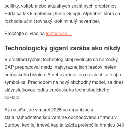
politiky, volieb alebo aktuálnych sociálnych problémov.
Pridá sa tak k materskej firme Googlu Alphabet, ktorá sa
rozhodla učiniť rovnaký krok minulý november.
Prečítajte si viac na
fontech.sk…
Technologický gigant zarába ako nikdy
V prostredí rýchlej technologickej evolúcie sa nemecký
SAP prepracoval medzi najvýraznejších hráčov nielen
európskeho biznisu. A nehovoríme len o číslach, ale aj o
symbolike. Prechodom na nový obchodný model, sa dnes
stávavlajkovou loďou európskeho technologického
sektora.
Až natoľko, že v marci 2025 sa organizácia
stala
najhodnotnejšou verejne obchodovanou firmou
v
Európe, keď jej trhová kapitalizácia prekročila hranicu 340