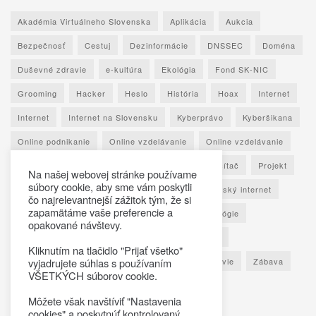
Akadémia Virtuálneho Slovenska
Aplikácia
Aukcia
Bezpečnosť
Cestuj
Dezinformácie
DNSSEC
Doména
Duševné zdravie
e-kultúra
Ekológia
Fond SK-NIC
Grooming
Hacker
Heslo
História
Hoax
Internet
Internet
Internet na Slovensku
Kyberprávo
Kyberšikana
Online podnikanie
Online vzdelávanie
Online vzdelávanie
Osobné údaje
Otestuj sa
Phishing
Počítač
Projekt
Na našej webovej stránke používame
súbory cookie, aby sme vám poskytli
Ransomware
Rozhovor
Seniori
Slovenský internet
čo najrelevantnejší zážitok tým, že si
zapamätáme vaše preferencie a
Sociálne siete
Spoznaj Slovensko
Technológie
opakované návštevy.
Umelá inteligencia
Vypočuj si
Vzdelávanie
Kliknutím na tlačidlo "Prijať všetko"
Výročná správa
Zaujímavé štatistiky
Zdravie
Zábava
vyjadrujete súhlas s používaním
VŠETKÝCH súborov cookie.
Škola
Môžete však navštíviť "Nastavenia
cookies" a poskytnúť kontrolovaný