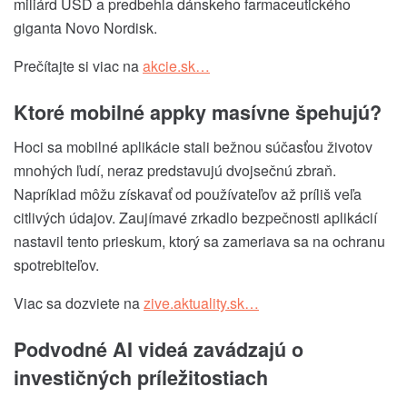
miliárd USD a predbehla dánskeho farmaceutického
giganta Novo Nordisk.
Prečítajte si viac na
akcie.sk…
Ktoré mobilné appky masívne špehujú?
Hoci sa mobilné aplikácie stali bežnou súčasťou životov
mnohých ľudí, neraz predstavujú dvojsečnú zbraň.
Napríklad môžu získavať od používateľov až príliš veľa
citlivých údajov. Zaujímavé zrkadlo bezpečnosti aplikácií
nastavil tento
prieskum
, ktorý sa zameriava sa na ochranu
spotrebiteľov.
Viac sa dozviete na
zive.aktuality.sk…
Podvodné AI videá zavádzajú o
investičných príležitostiach