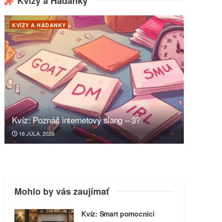
Kvízy a Hádanky
KVÍZY A HÁDANKY
Kvíz: Poznáš internetový slang – 3?
16 JÚLA, 2026
Mohlo by vás zaujímať
Kvíz: Smart pomocníci