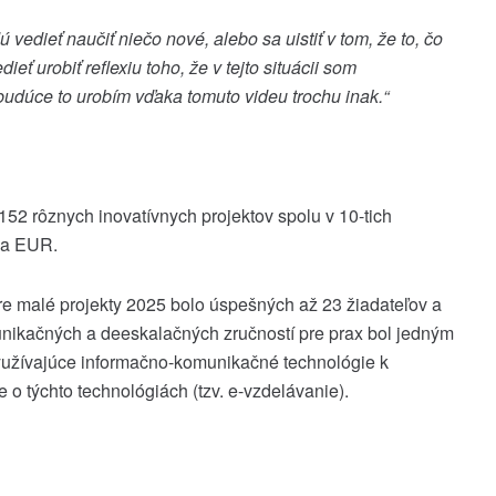
edieť naučiť niečo nové, alebo sa uistiť v tom, že to, čo
dieť urobiť reflexiu toho, že v tejto situácii som
udúce to urobím vďaka tomuto videu trochu inak.“
152 rôznych inovatívnych projektov spolu v 10-tich
óna EUR.
e malé projekty 2025 bolo úspešných až 23 žiadateľov a
unikačných a deeskalačných zručností pre prax bol jedným
 využívajúce informačno-komunikačné technológie k
 o týchto technológiách (tzv. e-vzdelávanie).