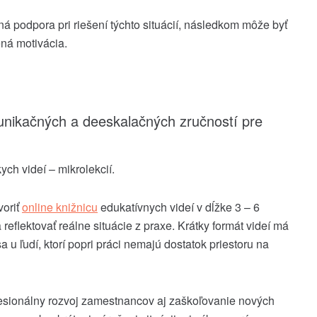
podpora pri riešení týchto situácií, následkom môže byť
ená motivácia.
unikačných a deeskalačných zručností pre
ch videí – mikrolekcií.
voriť
online knižnicu
edukatívnych videí v dĺžke 3 – 6
reflektovať reálne situácie z praxe. Krátky formát videí má
sa u ľudí, ktorí popri práci nemajú dostatok priestoru na
fesionálny rozvoj zamestnancov aj zaškoľovanie nových