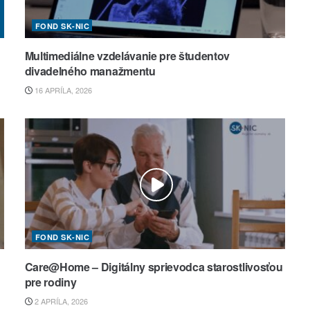
FOND SK-NIC
Multimediálne vzdelávanie pre študentov
divadelného manažmentu
16 APRÍLA, 2026
FOND SK-NIC
Care@Home – Digitálny sprievodca starostlivosťou
pre rodiny
2 APRÍLA, 2026