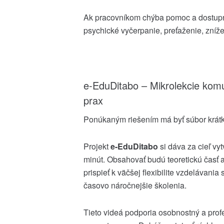
Ak pracovníkom chýba pomoc a dostupná 
psychické vyčerpanie, preťaženie, zníž
e-EduDitabo – Mikrolekcie kom
prax
Ponúkaným riešením má byť súbor krátky
Projekt
e-EduDitabo
si dáva za cieľ vyt
minút. Obsahovať budú teoretickú časť a 
prispieť k väčšej flexibilite vzdelávania 
časovo náročnejšie školenia.
Tieto videá podporia osobnostný a pro