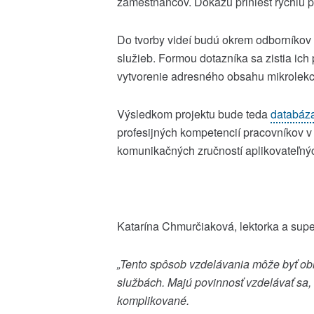
zamestnancov. Dokážu priniesť rýchlu po
Do tvorby videí budú okrem odborníkov z
služieb. Formou dotazníka sa zistia ich 
vytvorenie adresného obsahu mikrolekci
Výsledkom projektu bude teda
databáz
profesijných kompetencií pracovníkov v
komunikačných zručností aplikovateľných
Katarína Chmurčiaková, lektorka a supe
„Tento spôsob vzdelávania môže byť o
službách. Majú povinnosť vzdelávať sa, 
komplikované.