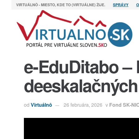
VIRTUÁLNÔ - MIESTO, KDE TO (VIRTUÁLNE) ŽIJE.
SPRÁVY
O
e-EduDitabo –
deeskalačných 
od
Virtuálnô
26 februára, 2026
v
Fond SK-NI