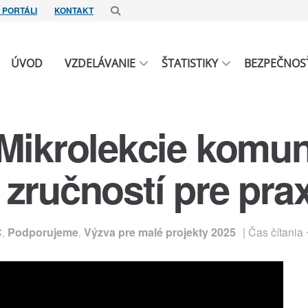
 PORTÁLI
KONTAKT
ÚVOD
VZDELÁVANIE
ŠTATISTIKY
BEZPEČNOS
 Mikrolekcie komu
zručností pre pra
C
Podporujeme
Výzva pre malé projekty 2025
| Čas čítania
,
,