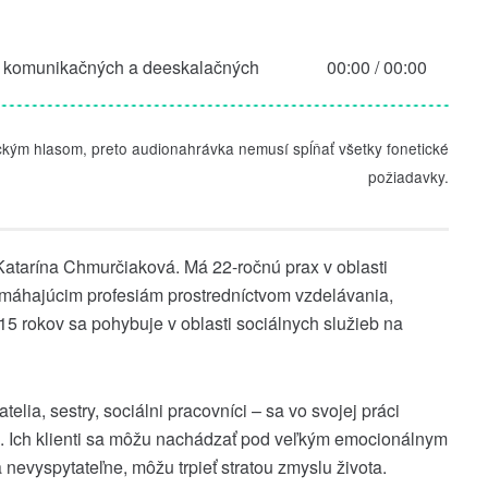
e komunikačných a deeskalačných
00:00
/
00:00
ckým hlasom, preto audionahrávka nemusí spĺňať všetky fonetické
požiadavky.
 Katarína Chmurčiaková. Má 22-ročnú prax v oblasti
omáhajúcim profesiám prostredníctvom vzdelávania,
15 rokov sa pohybuje v oblasti sociálnych služieb na
elia, sestry, sociálni pracovníci – sa vo svojej práci
ch. Ich klienti sa môžu nachádzať pod veľkým emocionálnym
 nevyspytateľne, môžu trpieť stratou zmyslu života.