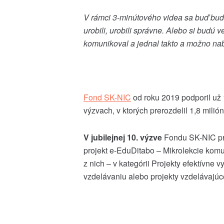
V rámci 3-minútového videa sa buď budú v
urobili, urobili správne. Alebo si budú ve
komunikoval a jednal takto a možno nab
Fond SK-NIC
od roku 2019 podporil už 
výzvach, v ktorých prerozdelil 1,8 mili
V jubilejnej 10. výzve
Fondu SK-NIC pr
projekt e-EduDitabo – Mikrolekcie kom
z nich – v kategórii Projekty efektívne
vzdelávaniu alebo projekty vzdelávajúce