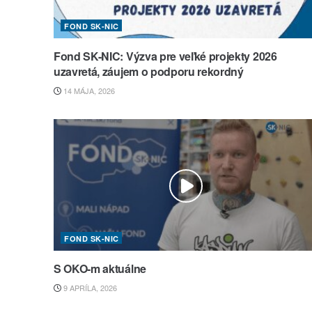
FOND SK-NIC
Fond SK-NIC: Výzva pre veľké projekty 2026
uzavretá, záujem o podporu rekordný
14 MÁJA, 2026
FOND SK-NIC
S OKO-m aktuálne
9 APRÍLA, 2026