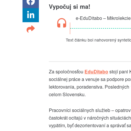
Vypočuj si ma!
e-EduDitabo – Mikrolekci
zručností pre prax
Text článku bol nahovorený synteti
Za spoločnosťou
EduDitabo
stojí pani
sociálnej práce a venuje sa podpore p
lektorovania, poradenstva. Posledných 
celom Slovensku.
Pracovníci sociálnych služieb – opatrovat
častokrát ocitajú v náročných situáciá
vypätím, byť dezorientovaní a správať sa