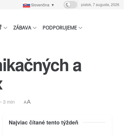
piatok, 7 augusta, 2026
Slovenčina
▼
Ť
ZÁBAVA
PODPORUJEME
nikačných a
x
 ~ 3 min
A
A
Najviac čítané tento týždeň