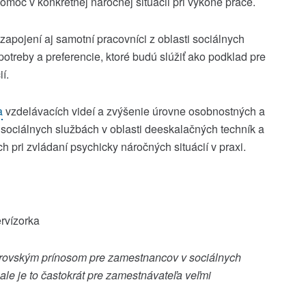
moc v konkrétnej náročnej situácii pri výkone práce.
apojení aj samotní pracovníci z oblasti sociálnych
potreby a preferencie, ktoré budú slúžiť ako podklad pre
í.
a
vzdelávacích videí a zvýšenie úrovne osobnostných a
 sociálnych službách v oblasti deeskalačných techník a
 pri zvládaní psychicky náročných situácií v praxi.
rvízorka
brovským prínosom pre zamestnancov v sociálnych
ale je to častokrát pre zamestnávateľa veľmi