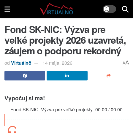
Fond SK-NIC: Výzva pre
veľké projekty 2026 uzavretá,
záujem o podporu rekordný
od
Virtuálnô
14 mája, 2026
A
A
Vypočuj si ma!
Fond SK-NIC: Výzva pre veľké projekty
00:00
/
00:00
2026 uzavretá, záujem o podporu
rekordný