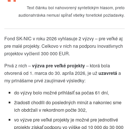
Text článku bol nahovorený syntetickým hlasom, preto
audionahrávka nemusí spĺňať všetky fonetické požiadavky.
Fond SK-NIC v roku 2026 vyhlasuje 2 výzvy – pre veľké aj
pre malé projekty. Celkovo v nich na podporu inovatívnych
projektov vyčlenil 300 000 EUR.
Prvá z nich –
výzva pre veľké projekty
– ktorá bola
otvorená od 1. marca do 30. apríla 2026, je už
uzavretá
a
my prinášame prvé zaujímavé výsledky:
do výzvy bolo možné prihlásiť sa počas 61 dní,
žiadosti chodili do posledných minút a nakoniec sme
ich obdržali v rekordnom počte 302,
vo výzve pre veľké projekty je možné pre jednotlivé
projekty získať podporu vo výške od 10 000 do 30 000