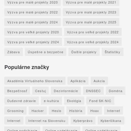
Výzva pre malé projekty 2020
Výzva pre malé projekty 2021
Výzva pre malé projekty 2022
Výzva pre malé projekty 2023
Výzva pre malé projekty 2024
Výzva pre malé projekty 2025
Výzva pre veľké projekty 2020
Výzva pre veľké projekty 2022
Výzva pre veľké projekty 2024
Výzva pre veľké projekty 2024
Zábava
Úspešne a bezpečne
Ďalšie projekty
Štatistiky
Populárne značky
Akadémia Virtuálneho Slovenska
Aplikácia
Aukcia
Bezpečnosť
Cestuj
Dezinformácie
DNSSEC
Doména
Duševné zdravie
e-kultúra
Ekológia
Fond SK-NIC
Grooming
Hacker
Heslo
História
Hoax
Internet
Internet
Internet na Slovensku
Kyberprávo
Kyberšikana
Online podnikanie
Online vzdelávanie
Online vzdelávanie