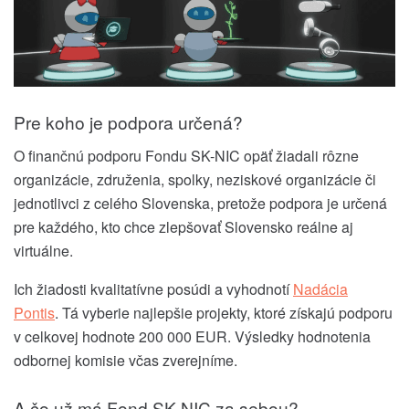
Pre koho je podpora určená?
O finančnú podporu Fondu SK-NIC opäť žiadali rôzne
organizácie, združenia, spolky, neziskové organizácie či
jednotlivci z celého Slovenska, pretože podpora je určená
pre každého, kto chce zlepšovať Slovensko reálne aj
virtuálne.
Ich žiadosti kvalitatívne posúdi a vyhodnotí
Nadácia
Pontis
. Tá vyberie najlepšie projekty, ktoré získajú podporu
v celkovej hodnote 200 000 EUR. Výsledky hodnotenia
odbornej komisie včas zverejníme.
A čo už má Fond SK-NIC za sebou?