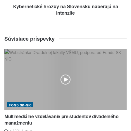
Kybernetické hrozby na Slovensku naberajú na
intenzite
Súvisiace príspevky
FOND SK-NIC
Multimediálne vzdelávanie pre študentov divadelného
manažmentu
16 APRÍLA, 2026