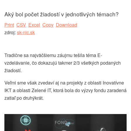
Aký bol počet žiadostí v jednotlivých témach?
Print
CSV
Excel
Copy
Download
zdroj:
sk-nic.sk
Tradične sa najväčšiemu záujmu tešila téma E-
vzdelávanie, čo dokazujú takmer 2/3 všetkých podaných
žiadostí.
Veľmi sme však zvedaví aj na projekty z oblasti Inovatívne
IKT a oblasti Zelené IT, ktorá bola do výzvy fondu zaradená
zatiaľ po druhýkrát.