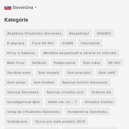
Slovenčina
▼
Kategórie
Akadémia Virtuálneho Slovenska
Bezpečnosť
DNSSEC
E-doprava
Fond SK-NIC
ICANN
Informačnô
Kvízy a Hádanky
Mentálna bezpečnosť a zdravie na internete
Mám firmu
Netiketa
Podporujeme
Sieň slávy
SK-NIC
Sociálne siete
Som dospelý
Som pracujúci
Som rodič
Som senior
Som študent
Spoznaj históriu Slovenska
Spoznaj Slovensko
Spoznaj virtuálny svet
Svetové dni
Uncategorized @sk
Vedeli ste, že ...?
Virtuálna čítačka
Vstup do virtuálneho Slovenska
Vyrobené na Slovensku
Vzdelávanie
Výzva pre malé projekty 2019