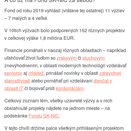
Fond od roku 2019 vyhlásil (vrátane tej ostatnej) 11 výziev
– 7 malých a 4 veľké.
V 10tich výzvach bolo podporených 152 rôznych projektov
v celkovej výške 1,8 milióna EUR.
Financie pomáhali v naozaj rôznych oblastiach – napríklad
uľahčovať život ľuďom so
zrakovým
či
sluchovým
znevýhodnením, v oblasti moderných technológií vzdelávať
seniorov
aj
mládež
, prinášať novinky v oblasti
zdravotnej
starostlivosti
alebo pomáhať pri vzdelávaní
dievčat v
oblasti IT
či bojovať proti
konšpiráciám
.
Celkový zoznam tém, všetky uzavreté výzvy a v nich
obsiahnuté projekty nájdete na jednom mieste – na
podstránke
Fondu SK-NIC
.
V tejto chvíli držíme palce všetkým prihláseným projektom