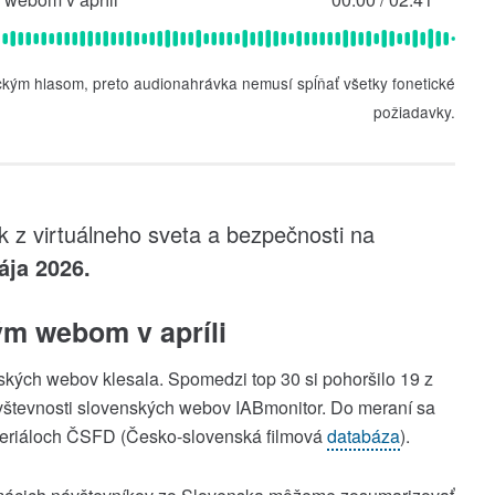
ckým hlasom, preto audionahrávka nemusí spĺňať všetky fonetické
požiadavky.
 z virtuálneho sveta a bezpečnosti na
ája 2026.
ým webom v apríli
ských webov klesala. Spomedzi top 30 si pohoršilo 19 z
návštevnosti slovenských webov IABmonitor. Do meraní sa
a seriáloch ČSFD (Česko-slovenská filmová
databáza
).