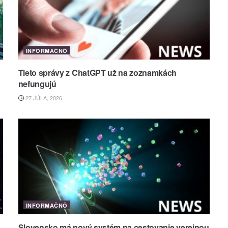
INFORMAČNÔ
Tieto správy z ChatGPT už na zoznamkách
nefungujú
27 JÚLA, 2026
INFORMAČNÔ
Slovensko má nový systém na cestovanie verejnou