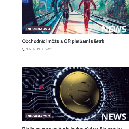
INFORMAČNÔ
Obchodníci môžu s QR platbami ušetriť
3 AUGUSTA, 2026
INFORMAČNÔ
Digitálne euro sa bude testovať aj na Slovensku