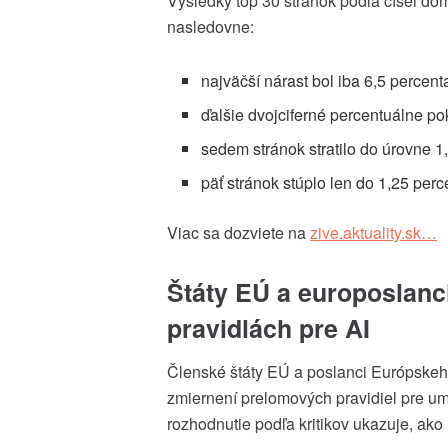
Výsledky top 30 stránok podľa čísel 
nasledovne:
najväčší nárast bol iba 6,5 percen
ďalšie dvojciferné percentuálne pok
sedem stránok stratilo do úrovne 1
päť stránok stúplo len do 1,25 perc
Viac sa dozviete na
zive.aktuality.sk
…
Štáty EÚ a europoslanc
pravidlách pre AI
Členské štáty EÚ a poslanci Európskeho
zmiernení prelomových pravidiel pre ume
rozhodnutie podľa kritikov ukazuje, ak