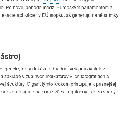
cie. Po novej dohode medzi Európskym parlamentom a
liekacie aplikácie“ v EÚ stopku, ak generujú nahé snímky
nástroj
teligencie, ktorý dokáže odhadnúť vek používateľov
a základe vizuálnych indikátorov v ich fotografiách a
ej štruktúry. Gigant týmto krokom pristupuje k prísnejšej
 zároveň reaguje na čoraz väčší regulačný tlak zo strany