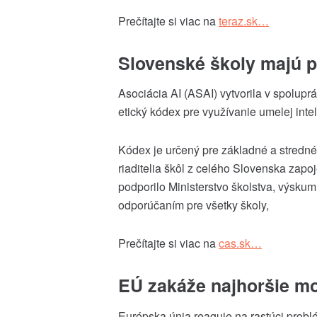
Prečítajte si viac na
teraz
.sk…
Slovenské školy majú p
Asociácia AI (ASAI) vytvorila v spolup
etický kódex pre využívanie umelej inte
Kódex je určený pre základné a stredné
riaditelia škôl z celého Slovenska zapo
podporilo Ministerstvo školstva, výsku
odporúčaním pre všetky školy,
Prečítajte si viac na
cas
.sk…
EÚ zakáže najhoršie mo
Európska únia reaguje na rastúci prob