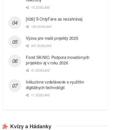
15 ZDIEĽANÍ
[026] S OnlyFans sa nezahrávaj
129 ZDIEĽANÍ
Výzva pre malé projekty 2025
447 ZDIEĽANÍ
Fond SK-NIC: Podpora inovatívnych
projektov aj v roku 2026
47 ZDIEĽANÍ
Inkluzívne vzdelávanie s využitím
digitálnych technológií
11 ZDIEĽANÍ
Kvízy a Hádanky