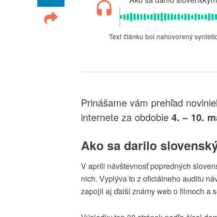
Text článku bol nahovorený synteti
Prinášame vám prehľad noviniek
internete za obdobie
4. – 10. m
Ako sa darilo slovensk
V apríli návštevnosť popredných sloven
nich. Vyplýva to z oficiálneho auditu 
zapojil aj ďalší známy web o filmoch 