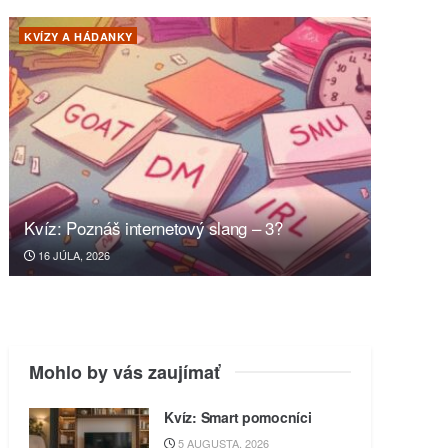
KVÍZY A HÁDANKY
Kvíz: Poznáš internetový slang – 3?
16 JÚLA, 2026
Mohlo by vás zaujímať
Kvíz: Smart pomocníci
5 AUGUSTA, 2026