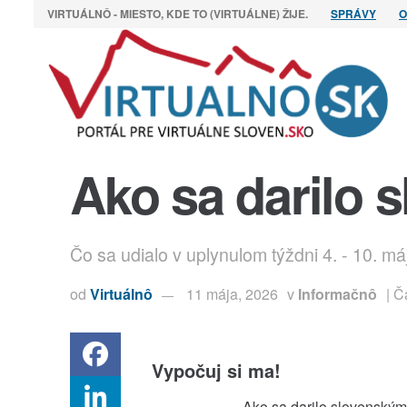
VIRTUÁLNÔ - MIESTO, KDE TO (VIRTUÁLNE) ŽIJE.
SPRÁVY
O
Ako sa darilo 
Čo sa udialo v uplynulom týždni 4. - 10. m
od
Virtuálnô
11 mája, 2026
v
Informačnô
| Č
Vypočuj si ma!
Ako sa darilo slovenským