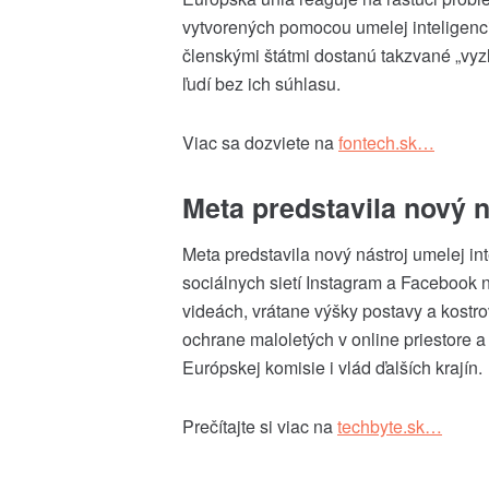
vytvorených pomocou umelej inteligen
členskými štátmi dostanú takzvané „vyz
ľudí bez ich súhlasu.
Viac sa dozviete na
fontech
.sk…
Meta
predstavila nový 
Meta
predstavila nový nástroj umelej in
sociálnych sietí Instagram a Facebook n
videách, vrátane výšky postavy a kostrov
ochrane maloletých v online priestore a
Európskej komisie i vlád ďalších krajín.
Prečítajte si viac na
techbyte
.sk…