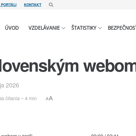
 PORTÁLI
KONTAKT
ÚVOD
VZDELÁVANIE
ŠTATISTIKY
BEZPEČNOS
slovenským webom 
ája 2026
as čítania ~ 4 min
A
A
 webom v apríli
00:00
/
02:41