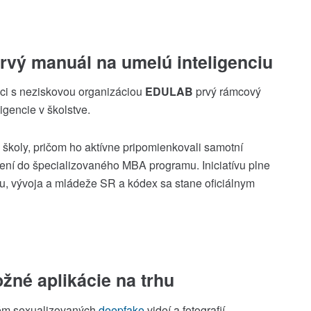
rvý manuál na umelú inteligenciu
ráci s neziskovou organizáciou
EDULAB
prvý rámcový
ligencie v
školstve
.
 školy, pričom ho aktívne pripomienkovali samotní
jení do špecializovaného MBA programu. Iniciatívu plne
mu, vývoja a mládeže SR a kódex sa stane oficiálnym
žné aplikácie na trhu
lém sexualizovaných
deepfake
videí a fotografií