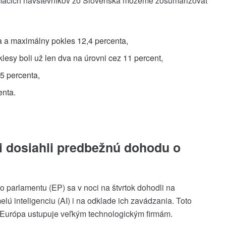
domácich návštevníkov zo Slovenska môžeme zosumarizovať
ta a maximálny pokles 12,4 percenta,
lesy boli už len dva na úrovni cez 11 percent,
,5 percenta,
enta.
i dosiahli predbežnú dohodu o
 parlamentu (EP) sa v noci na štvrtok dohodli na
lú inteligenciu (AI) i na odklade ich zavádzania. Toto
o Európa ustupuje veľkým technologickým firmám.