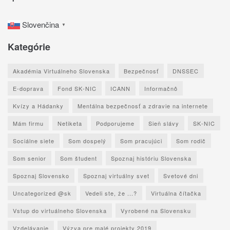
Slovenčina
▼
Kategórie
Akadémia Virtuálneho Slovenska
Bezpečnosť
DNSSEC
E-doprava
Fond SK-NIC
ICANN
Informačnô
Kvízy a Hádanky
Mentálna bezpečnosť a zdravie na internete
Mám firmu
Netiketa
Podporujeme
Sieň slávy
SK-NIC
Sociálne siete
Som dospelý
Som pracujúci
Som rodič
Som senior
Som študent
Spoznaj históriu Slovenska
Spoznaj Slovensko
Spoznaj virtuálny svet
Svetové dni
Uncategorized @sk
Vedeli ste, že ...?
Virtuálna čítačka
Vstup do virtuálneho Slovenska
Vyrobené na Slovensku
Vzdelávanie
Výzva pre malé projekty 2019