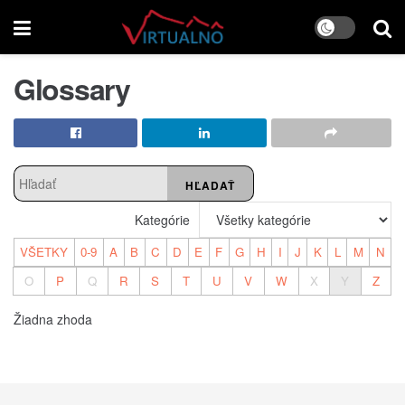
Glossary
HĽADAŤ
Kategórie
VŠETKY
0-9
A
B
C
D
E
F
G
H
I
J
K
L
M
N
O
P
Q
R
S
T
U
V
W
X
Y
Z
Žiadna zhoda