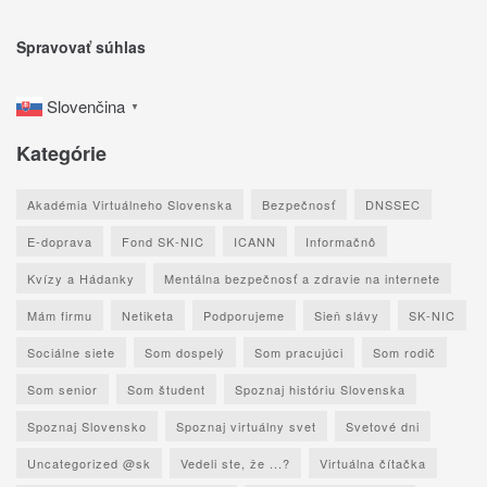
Spravovať súhlas
Slovenčina
▼
Kategórie
Akadémia Virtuálneho Slovenska
Bezpečnosť
DNSSEC
E-doprava
Fond SK-NIC
ICANN
Informačnô
Kvízy a Hádanky
Mentálna bezpečnosť a zdravie na internete
Mám firmu
Netiketa
Podporujeme
Sieň slávy
SK-NIC
Sociálne siete
Som dospelý
Som pracujúci
Som rodič
Som senior
Som študent
Spoznaj históriu Slovenska
Spoznaj Slovensko
Spoznaj virtuálny svet
Svetové dni
Uncategorized @sk
Vedeli ste, že ...?
Virtuálna čítačka