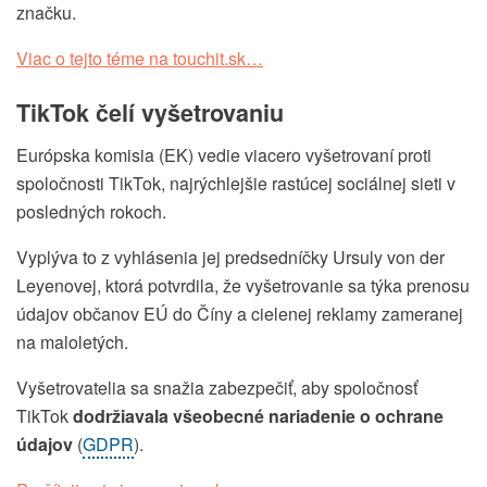
značku.
Viac o tejto téme na touchit.sk…
TikTok čelí vyšetrovaniu
Európska komisia (EK) vedie viacero vyšetrovaní proti
spoločnosti TikTok, najrýchlejšie rastúcej sociálnej sieti v
posledných rokoch.
Vyplýva to z vyhlásenia jej predsedníčky Ursuly von der
Leyenovej, ktorá potvrdila, že vyšetrovanie sa týka prenosu
údajov občanov EÚ do Číny a cielenej reklamy zameranej
na maloletých.
Vyšetrovatelia sa snažia zabezpečiť, aby spoločnosť
TikTok
dodržiavala všeobecné nariadenie o ochrane
údajov
(
GDPR
).