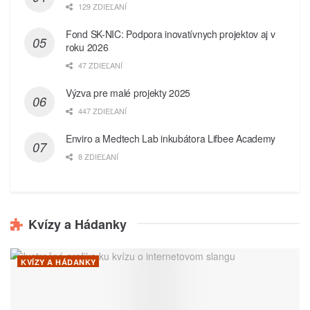
129 ZDIEĽANÍ
Fond SK-NIC: Podpora inovatívnych projektov aj v
roku 2026
47 ZDIEĽANÍ
Výzva pre malé projekty 2025
447 ZDIEĽANÍ
Enviro a Medtech Lab inkubátora Lifbee Academy
8 ZDIEĽANÍ
Kvízy a Hádanky
KVÍZY A HÁDANKY