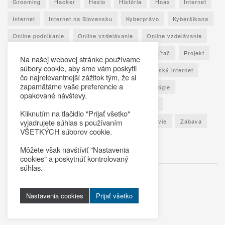
Grooming
Hacker
Heslo
História
Hoax
Internet
Internet
Internet na Slovensku
Kyberprávo
Kyberšikana
Online podnikanie
Online vzdelávanie
Online vzdelávanie
Osobné údaje
Otestuj sa
Phishing
Počítač
Projekt
Na našej webovej stránke používame
súbory cookie, aby sme vám poskytli
Ransomware
Rozhovor
Seniori
Slovenský internet
čo najrelevantnejší zážitok tým, že si
zapamätáme vaše preferencie a
Sociálne siete
Spoznaj Slovensko
Technológie
opakované návštevy.
Umelá inteligencia
Vypočuj si
Vzdelávanie
Kliknutím na tlačidlo "Prijať všetko"
Výročná správa
Zaujímavé štatistiky
Zdravie
Zábava
vyjadrujete súhlas s používaním
VŠETKÝCH súborov cookie.
Škola
Môžete však navštíviť "Nastavenia
cookies" a poskytnúť kontrolovaný
súhlas.
© 2025
Virtualno.sk
Nastavenia cookies
Prijať všetko