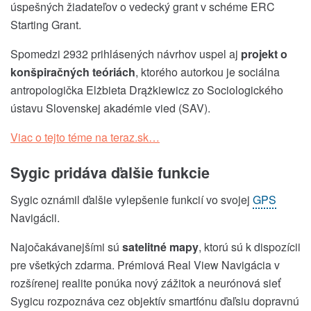
úspešných žiadateľov o vedecký grant v schéme ERC
Starting Grant.
Spomedzi 2932 prihlásených návrhov uspel aj
projekt o
konšpiračných teóriách
, ktorého autorkou je sociálna
antropologička Elżbieta Drążkiewicz zo Sociologického
ústavu Slovenskej akadémie vied (SAV).
Viac o tejto téme na teraz.sk…
Sygic pridáva ďalšie funkcie
Sygic oznámil ďalšie vylepšenie funkcií vo svojej
GPS
Navigácii.
Najočakávanejšími sú
satelitné mapy
, ktorú sú k dispozícii
pre všetkých zdarma. Prémiová Real View Navigácia v
rozšírenej realite ponúka nový zážitok a neurónová sieť
Sygicu rozpoznáva cez objektív smartfónu ďaľsiu dopravnú