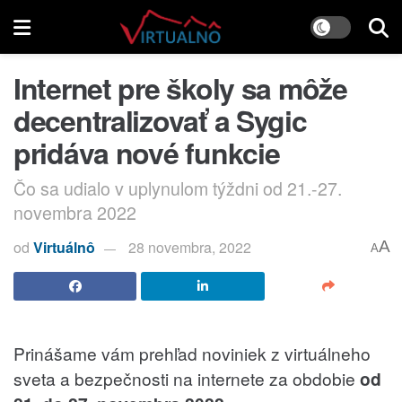
Internet pre školy sa môže
decentralizovať a Sygic
pridáva nové funkcie
Čo sa udialo v uplynulom týždni od 21.-27.
novembra 2022
od
Virtuálnô
28 novembra, 2022
A
A
Prinášame vám prehľad noviniek z virtuálneho
sveta a bezpečnosti na internete za obdobie
od