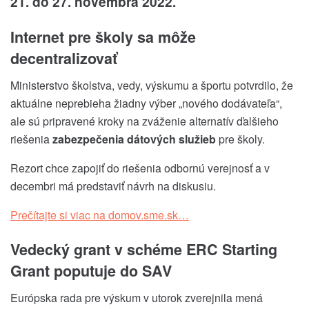
21. do 27. novembra 2022.
Internet pre školy sa môže
decentralizovať
Ministerstvo školstva, vedy, výskumu a športu potvrdilo, že
aktuálne neprebieha žiadny výber „nového dodávateľa“,
ale sú pripravené kroky na zváženie alternatív ďalšieho
riešenia
zabezpečenia dátových služieb
pre školy.
Rezort chce zapojiť do riešenia odbornú verejnosť a v
decembri má predstaviť návrh na diskusiu.
Prečítajte si viac na domov.sme.sk…
Vedecký grant v schéme ERC Starting
Grant poputuje do SAV
Európska rada pre výskum v utorok zverejnila mená