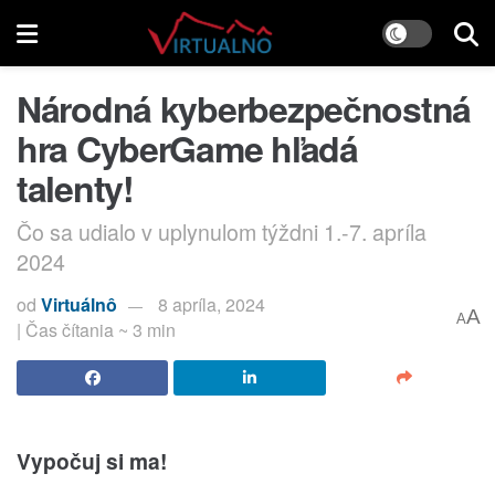
Národná kyberbezpečnostná
hra CyberGame hľadá
talenty!
Čo sa udialo v uplynulom týždni 1.-7. apríla
2024
od
Virtuálnô
8 apríla, 2024
A
A
| Čas čítania ~ 3 min
Vypočuj si ma!