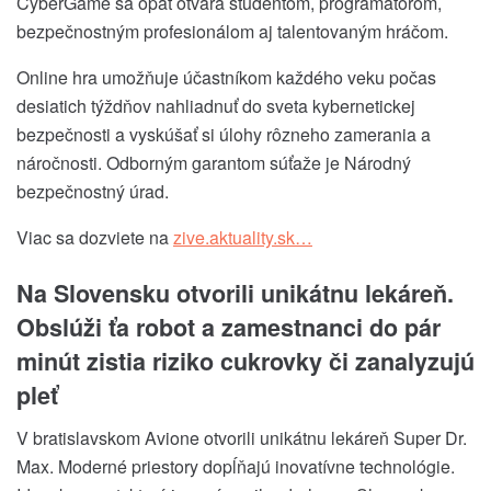
CyberGame sa opäť otvára študentom, programátorom,
bezpečnostným profesionálom aj talentovaným hráčom.
Online hra umožňuje účastníkom každého veku počas
desiatich týždňov nahliadnuť do sveta kybernetickej
bezpečnosti a vyskúšať si úlohy rôzneho zamerania a
náročnosti. Odborným garantom súťaže je Národný
bezpečnostný úrad.
Viac sa dozviete na
zive.aktuality.sk…
Na Slovensku otvorili unikátnu lekáreň.
Obslúži ťa robot a zamestnanci do pár
minút zistia riziko cukrovky či zanalyzujú
pleť
V bratislavskom Avione otvorili unikátnu lekáreň Super Dr.
Max. Moderné priestory dopĺňajú inovatívne technológie.