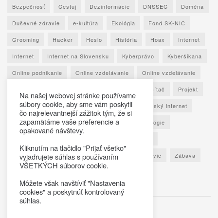
Bezpečnosť
Cestuj
Dezinformácie
DNSSEC
Doména
Duševné zdravie
e-kultúra
Ekológia
Fond SK-NIC
Grooming
Hacker
Heslo
História
Hoax
Internet
Internet
Internet na Slovensku
Kyberprávo
Kyberšikana
Online podnikanie
Online vzdelávanie
Online vzdelávanie
Osobné údaje
Otestuj sa
Phishing
Počítač
Projekt
Na našej webovej stránke používame
súbory cookie, aby sme vám poskytli
Ransomware
Rozhovor
Seniori
Slovenský internet
čo najrelevantnejší zážitok tým, že si
zapamätáme vaše preferencie a
Sociálne siete
Spoznaj Slovensko
Technológie
opakované návštevy.
Umelá inteligencia
Vypočuj si
Vzdelávanie
Kliknutím na tlačidlo "Prijať všetko"
Výročná správa
Zaujímavé štatistiky
Zdravie
Zábava
vyjadrujete súhlas s používaním
VŠETKÝCH súborov cookie.
Škola
Môžete však navštíviť "Nastavenia
cookies" a poskytnúť kontrolovaný
súhlas.