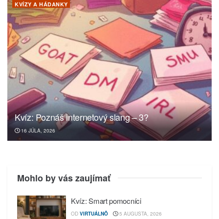
KVÍZY A HÁDANKY
Kvíz: Poznáš internetový slang – 3?
16 JÚLA, 2026
Mohlo by vás zaujímať
Kvíz: Smart pomocníci
OD
VIRTUÁLNÔ
5 AUGUSTA, 2026