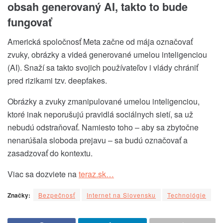
obsah generovaný AI, takto to bude
fungovať
Americká spoločnosť Meta začne od mája označovať
zvuky, obrázky a videá generované umelou inteligenciou
(AI). Snaží sa takto svojich používateľov i vlády chrániť
pred rizikami tzv. deepfakes.
Obrázky a zvuky zmanipulované umelou inteligenciou,
ktoré inak neporušujú pravidlá sociálnych sietí, sa už
nebudú odstraňovať. Namiesto toho – aby sa zbytočne
nenarúšala sloboda prejavu – sa budú označovať a
zasadzovať do kontextu.
Viac sa dozviete na
teraz.sk…
Značky:
Bezpečnosť
Internet na Slovensku
Technológie