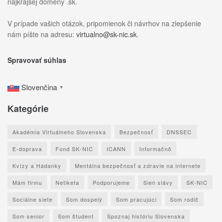
najkrajšej domény .sk.
V prípade vašich otázok, pripomienok či návrhov na zlepšenie
nám píšte na adresu:
virtualno@sk-nic.sk
.
Spravovať súhlas
Slovenčina
▼
Kategórie
Akadémia Virtuálneho Slovenska
Bezpečnosť
DNSSEC
E-doprava
Fond SK-NIC
ICANN
Informačnô
Kvízy a Hádanky
Mentálna bezpečnosť a zdravie na internete
Mám firmu
Netiketa
Podporujeme
Sieň slávy
SK-NIC
Sociálne siete
Som dospelý
Som pracujúci
Som rodič
Som senior
Som študent
Spoznaj históriu Slovenska