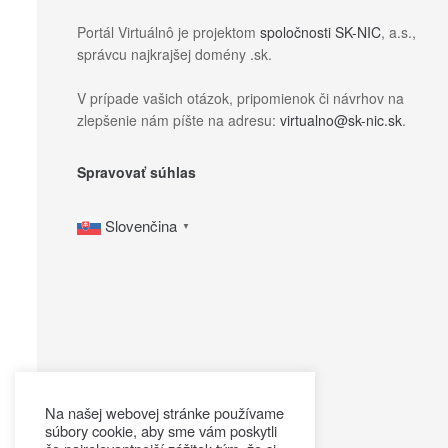
Portál Virtuálnô je projektom
spoločnosti SK-NIC
, a.s.,
správcu najkrajšej domény .sk.
V prípade vašich otázok, pripomienok či návrhov na
zlepšenie nám píšte na adresu:
virtualno@sk-nic.sk
.
Spravovať súhlas
Slovenčina
▼
Na našej webovej stránke používame
súbory cookie, aby sme vám poskytli