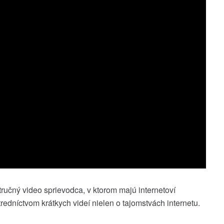
tručný video sprievodca, v ktorom majú internetoví
edníctvom krátkych videí nielen o tajomstvách internetu.