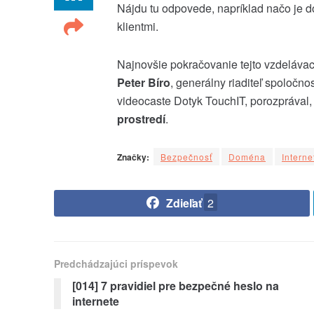
Nájdu tu odpovede, napríklad načo je 
klientmi.
Najnovšie pokračovanie tejto vzdelávace
Peter Bíro
, generálny riaditeľ spoločn
videocaste Dotyk TouchIT, porozprával, 
prostredí
.
Značky:
Bezpečnosť
Doména
Interne
Zdieľať
2
Predchádzajúci príspevok
[014] 7 pravidiel pre bezpečné heslo na
internete