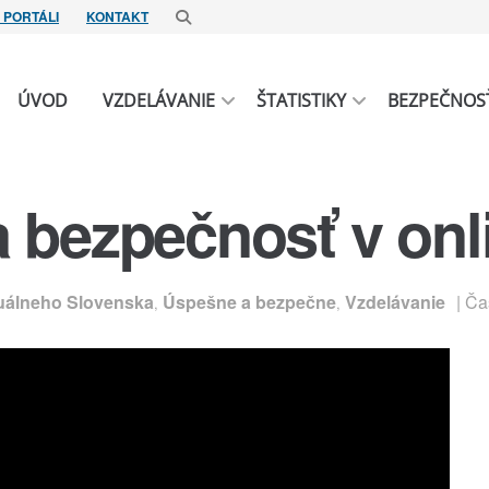
 PORTÁLI
KONTAKT
ÚVOD
VZDELÁVANIE
ŠTATISTIKY
BEZPEČNOS
 bezpečnosť v onli
uálneho Slovenska
Úspešne a bezpečne
Vzdelávanie
| Ča
,
,