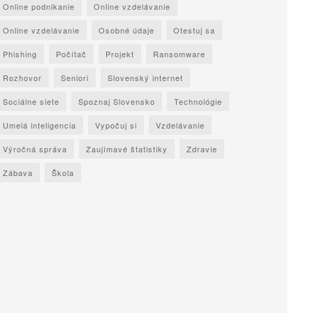
Online podnikanie
Online vzdelávanie
Online vzdelávanie
Osobné údaje
Otestuj sa
Phishing
Počítač
Projekt
Ransomware
Rozhovor
Seniori
Slovenský internet
Sociálne siete
Spoznaj Slovensko
Technológie
Umelá inteligencia
Vypočuj si
Vzdelávanie
Výročná správa
Zaujímavé štatistiky
Zdravie
Zábava
Škola