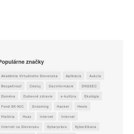
Populárne značky
Akadémia Virtuálneho Slovenska
Aplikácia
Aukcia
Bezpečnosť
Cestuj
Dezinformácie
DNSSEC
Doména
Duševné zdravie
e-kultúra
Ekológia
Fond SK-NIC
Grooming
Hacker
Heslo
História
Hoax
Internet
Internet
Internet na Slovensku
Kyberprávo
Kyberšikana