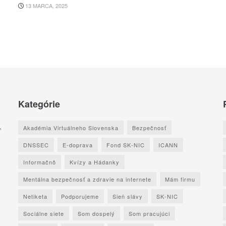
13 MARCA, 2025
Kategórie
,
Akadémia Virtuálneho Slovenska
Bezpečnosť
DNSSEC
E-doprava
Fond SK-NIC
ICANN
Informačnô
Kvízy a Hádanky
Mentálna bezpečnosť a zdravie na internete
Mám firmu
Netiketa
Podporujeme
Sieň slávy
SK-NIC
Sociálne siete
Som dospelý
Som pracujúci