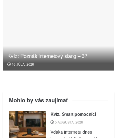
Kvíz: Poznáš internetový slang – 3?
16 JÚLA, 2026
Mohlo by vás zaujímať
Kvíz: Smart pomocníci
5 AUGUSTA, 2026
Vďaka internetu dnes