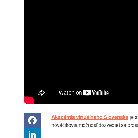
Akadémia virtuálneho Slovenska
je s
nováčikovia možnosť dozvedieť sa prostr