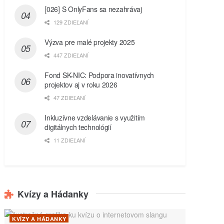
[026] S OnlyFans sa nezahrávaj
129 ZDIEĽANÍ
Výzva pre malé projekty 2025
447 ZDIEĽANÍ
Fond SK-NIC: Podpora inovatívnych
projektov aj v roku 2026
47 ZDIEĽANÍ
Inkluzívne vzdelávanie s využitím
digitálnych technológií
11 ZDIEĽANÍ
Kvízy a Hádanky
KVÍZY A HÁDANKY