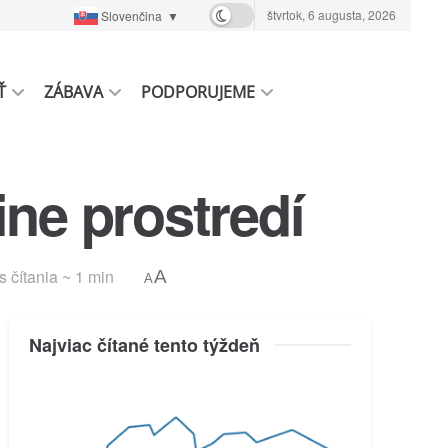
štvrtok, 6 augusta, 2026
Slovenčina
▼
Ť
ZÁBAVA
PODPORUJEME
ne prostredí
s čítania ~ 1 min
A
A
Najviac čítané tento týždeň