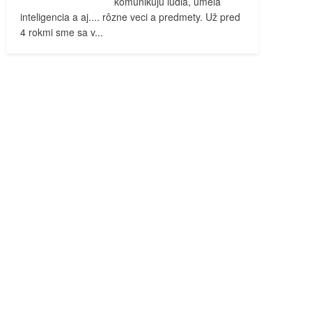
komunikujú ľudia, umelá
inteligencia a aj.... rôzne veci a predmety. Už pred
4 rokmi sme sa v...