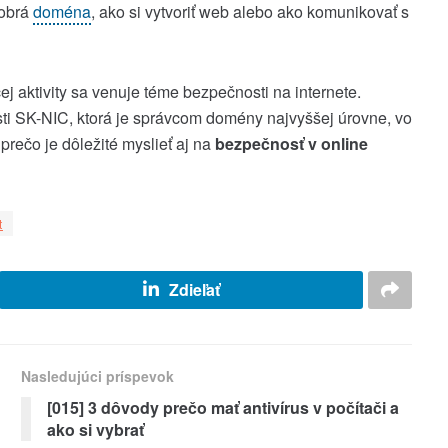
dobrá
doména
, ako si vytvoriť web alebo ako komunikovať s
j aktivity sa venuje téme bezpečnosti na internete.
osti SK-NIC, ktorá je správcom domény najvyššej úrovne, vo
prečo je dôležité myslieť aj na
bezpečnosť v online
t
Zdieľať
Nasledujúci príspevok
[015] 3 dôvody prečo mať antivírus v počítači a
ako si vybrať