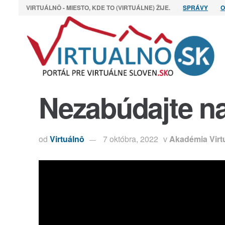
VIRTUÁLNÔ - MIESTO, KDE TO (VIRTUÁLNE) ŽIJE.
SPRÁVY
O
Nezabúdajte na
od
Virtuálnô
7 októbra, 2022
v
Akadémia Virt