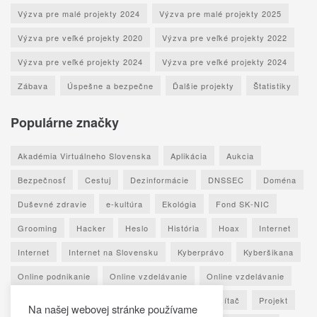
Výzva pre malé projekty 2024
Výzva pre malé projekty 2025
Výzva pre veľké projekty 2020
Výzva pre veľké projekty 2022
Výzva pre veľké projekty 2024
Výzva pre veľké projekty 2024
Zábava
Úspešne a bezpečne
Ďalšie projekty
Štatistiky
Populárne značky
Akadémia Virtuálneho Slovenska
Aplikácia
Aukcia
Bezpečnosť
Cestuj
Dezinformácie
DNSSEC
Doména
Duševné zdravie
e-kultúra
Ekológia
Fond SK-NIC
Grooming
Hacker
Heslo
História
Hoax
Internet
Internet
Internet na Slovensku
Kyberprávo
Kyberšikana
Online podnikanie
Online vzdelávanie
Online vzdelávanie
Osobné údaje
Otestuj sa
Phishing
Počítač
Projekt
Na našej webovej stránke používame