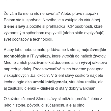
Že vám tie mená nič nehovoria? Alebo práve naopak?
Potom ste tu správne! Neváhajte a vstúpte do virtuálnej
Siene slávy
a pozrite si prehliadku TOP osobností, ktoré
významným spôsobom ovplyvnili (alebo stále ovplyvňujú)
svet počítačov a technológií.
A aby toho nebolo málo, pridávame k nim aj
najslávnejšie
technológie
a IT vynálezy, ktoré vkročili do našich životov.
Mnohé z nich používame každodenne a ich
vývoj
raketovo
napreduje ďalej. Predstavovať vám ich budeme postupne
v skupinových „balíčkoch“. V Sieni slávy čoskoro nájdete
technológie ako
umelú inteligenciu
, virtuálnu realitu, ale
aj zaslúžilú členku –
disketu
či starý dobrý walkman!
O každom členovi Siene slávy si môžete prečítať niečo z
jeho histórie, pôvodu či súčasnosti, ale aj plno