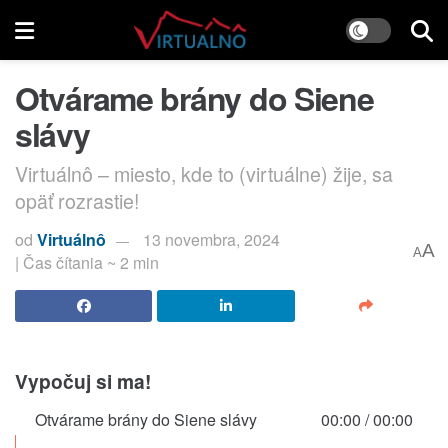
Otvárame brány do Siene
slávy
Virtuálnô – miesto, kde to (virtuálne) žije, sa
opäť rozrastie!
od
Virtuálnô
13 novembra, 2024
A
A
| Čas čítania ~ 2 min
Vypočuj si ma!
Otvárame brány do Siene slávy
00:00
/
00:00