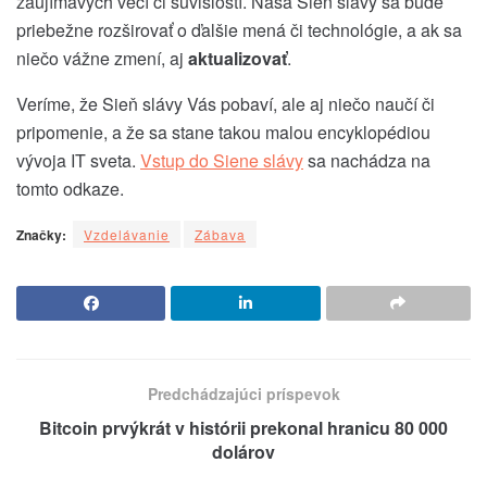
zaujímavých vecí či súvislostí. Naša Sieň slávy sa bude
priebežne rozširovať o ďalšie mená či technológie, a ak sa
niečo vážne zmení, aj
aktualizovať
.
Veríme, že Sieň slávy Vás pobaví, ale aj niečo naučí či
pripomenie, a že sa stane takou malou encyklopédiou
vývoja IT sveta.
Vstup do Siene slávy
sa nachádza na
tomto odkaze.
Značky:
Vzdelávanie
Zábava
Predchádzajúci príspevok
Bitcoin prvýkrát v histórii prekonal hranicu 80 000
dolárov