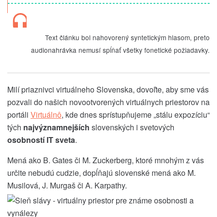
Text článku bol nahovorený syntetickým hlasom, preto
audionahrávka nemusí spĺňať všetky fonetické požiadavky.
Milí priaznivci virtuálneho Slovenska, dovoľte, aby sme vás
pozvali do našich novootvorených virtuálnych priestorov na
portáli
Virtuálnô
, kde dnes sprístupňujeme „stálu expozíciu“
tých
najvýznamnejších
slovenských i svetových
osobností IT sveta
.
Mená ako B. Gates či M. Zuckerberg, ktoré mnohým z vás
určite nebudú cudzie, dopĺňajú slovenské mená ako M.
Musilová, J. Murgaš či A. Karpathy.