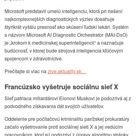
Microsoft predstavil umelú inteligenciu, ktorá pri riešení
najkomplexnejších diagnostických výziev dosahuje
štyrikrát vyššiu presnosť ako skúsení ľudskí lekári. Systém
s názvom Microsoft AI Diagnostic Orchestrator (MAI-DxO)
je „krokom k medicínskej superinteligencii“ a naznačuje
budúcnosť, v ktorej bude strojová inteligencia kľúčovým
spojencom v zdravotníctve.
Prečítajte si viac na
zive.aktuality.sk…
Francúzsko vyšetruje sociálnu sieť X
Sieť patriaca miliardárovi Elonovi Muskovi je podozrivá aj z
podvodného získavania dát svojich užívateľov.
Oddelenie pre počítačovú kriminalitu parížskej prokuratúry
začalo vyšetrovanie proti sociálnej sieti X a jej vedúcim
pracovníkom, ktorí sú podozriví z úpravy algoritmu stránky