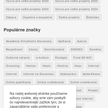
Výzva pre veľké projekty 2020
Výzva pre veľké projekty 2022
Výzva pre veľké projekty 2024
Výzva pre veľké projekty 2024
Zábava
Úspešne a bezpečne
Ďalšie projekty
Štatistiky
Populárne značky
Akadémia Virtuálneho Slovenska
Aplikácia
Aukcia
Bezpečnosť
Cestuj
Dezinformácie
DNSSEC
Doména
Duševné zdravie
e-kultúra
Ekológia
Fond SK-NIC
Grooming
Hacker
Heslo
História
Hoax
Internet
Internet
Internet na Slovensku
Kyberprávo
Kyberšikana
Online podnikanie
Online vzdelávanie
Online vzdelávanie
Osobné údaje
Otestuj sa
Phishing
Počítač
Projekt
Na našej webovej stránke používame
súbory cookie, aby sme vám poskytli
Ransomware
Rozhovor
Seniori
Slovenský internet
čo najrelevantnejší zážitok tým, že si
zapamätáme vaše preferencie a
Sociálne siete
Spoznaj Slovensko
Technológie