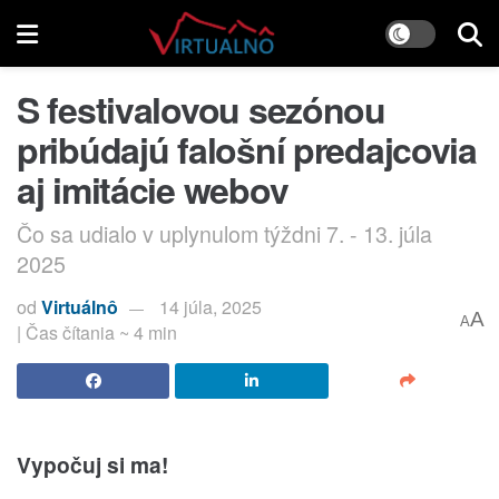
S festivalovou sezónou
pribúdajú falošní predajcovia
aj imitácie webov
Čo sa udialo v uplynulom týždni 7. - 13. júla
2025
od
Virtuálnô
14 júla, 2025
A
A
| Čas čítania ~ 4 min
Vypočuj si ma!