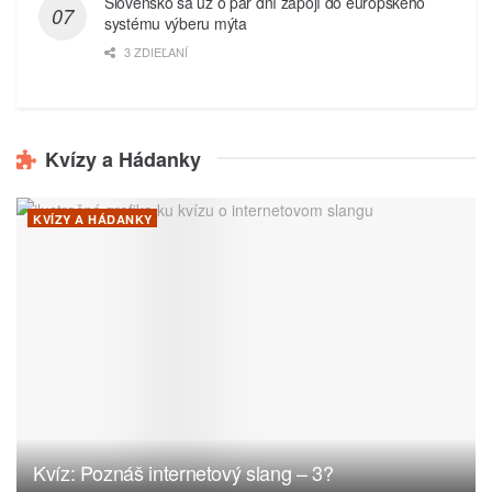
Slovensko sa už o pár dní zapojí do európskeho
systému výberu mýta
3 ZDIEĽANÍ
Kvízy a Hádanky
KVÍZY A HÁDANKY
Kvíz: Poznáš internetový slang – 3?