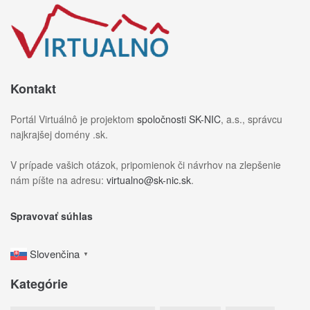
Kontakt
Portál Virtuálnô je projektom
spoločnosti SK-NIC
, a.s., správcu
najkrajšej domény .sk.
V prípade vašich otázok, pripomienok či návrhov na zlepšenie
nám píšte na adresu:
virtualno@sk-nic.sk
.
Spravovať súhlas
Slovenčina
▼
Kategórie