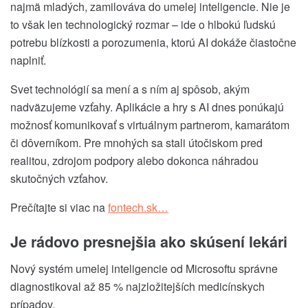
najmä mladých, zamilováva do umelej inteligencie. Nie je
to však len technologický rozmar – ide o hlbokú ľudskú
potrebu blízkosti a porozumenia, ktorú AI dokáže čiastočne
naplniť.
Svet technológií sa mení a s ním aj spôsob, akým
nadväzujeme vzťahy. Aplikácie a hry s AI dnes ponúkajú
možnosť komunikovať s virtuálnym partnerom, kamarátom
či dôverníkom. Pre mnohých sa stali útočiskom pred
realitou, zdrojom podpory alebo dokonca náhradou
skutočných vzťahov.
Prečítajte si viac na
fontech.sk…
Je rádovo presnejšia ako skúsení lekári
Nový systém umelej inteligencie od Microsoftu správne
diagnostikoval až 85 % najzložitejších medicínskych
prípadov.