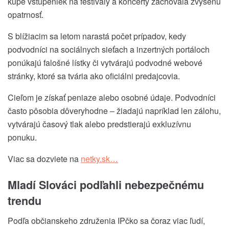
kúpe vstupeniek na festivaly a koncerty zachovala zvýšenú
opatrnosť.
S blížiacim sa letom
narastá počet prípadov,
kedy
podvodníci na sociálnych sieťach a inzertných portáloch
ponúkajú
falošné lístky či vytvárajú podvodné webové
stránky, ktoré sa tvária ako oficiálni predajcovia.
Cieľom je
získať peniaze alebo osobné údaje
. Podvodníci
často pôsobia dôveryhodne – žiadajú napríklad
len zálohu,
vytvárajú časový tlak alebo predstierajú exkluzívnu
ponuku.
Viac sa dozviete na
netky.sk…
Mladí Slováci podľahli nebezpečnému
trendu
Podľa občianskeho združenia IPčko sa čoraz viac ľudí,