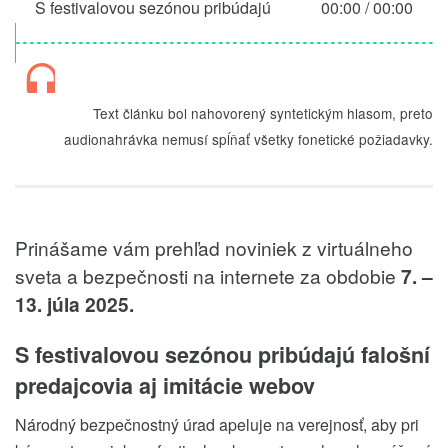
S festivalovou sezónou pribúdajú
00:00
/
00:00
falošní predajcovia aj imitácie webov
Text článku bol nahovorený syntetickým hlasom, preto
audionahrávka nemusí spĺňať všetky fonetické požiadavky.
Prinášame vám prehľad noviniek z virtuálneho
sveta a bezpečnosti na internete za obdobie
7. –
13. júla 2025.
S festivalovou sezónou pribúdajú falošní
predajcovia aj imitácie webov
Národný bezpečnostný úrad apeluje na verejnosť, aby
pri