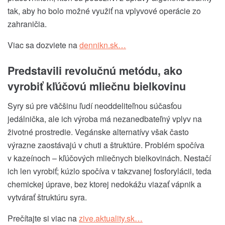
tak, aby ho bolo možné využiť na vplyvové operácie zo
zahraničia.
Viac sa dozviete na
dennikn.sk…
Predstavili revolučnú metódu, ako
vyrobiť kľúčovú mliečnu bielkovinu
Syry sú pre väčšinu ľudí neoddeliteľnou súčasťou
jedálnička, ale ich výroba má nezanedbateľný vplyv na
životné prostredie. Vegánske alternatívy však často
výrazne zaostávajú v chuti a štruktúre. Problém spočíva
v
kazeínoch
– kľúčových mliečnych bielkovinách. Nestačí
ich len vyrobiť; kúzlo spočíva v takzvanej
fosforylácii
, teda
chemickej úprave, bez ktorej nedokážu viazať vápnik a
vytvárať štruktúru syra.
Prečítajte si viac na
zive.aktuality.sk…