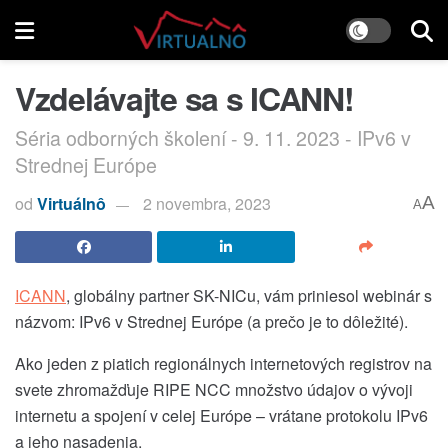
Vzdelávajte sa s ICANN!
Séria odborných školení - 9. 11. 2023 - IPv6 v
Strednej Európe
od
Virtuálnô
2 novembra, 2023
A
A
ICANN
, globálny partner SK-NICu, vám priniesol webinár s
názvom: IPv6 v Strednej Európe (a prečo je to dôležité).
Ako jeden z piatich regionálnych internetových registrov na
svete zhromažďuje RIPE NCC množstvo údajov o vývoji
internetu a spojení v celej Európe – vrátane protokolu IPv6
a jeho nasadenia.