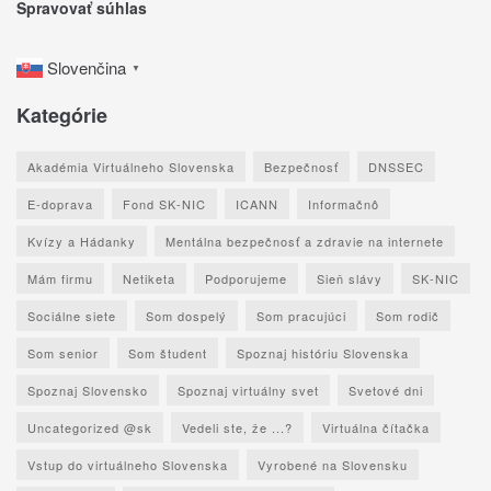
Spravovať súhlas
Slovenčina
▼
Kategórie
Akadémia Virtuálneho Slovenska
Bezpečnosť
DNSSEC
E-doprava
Fond SK-NIC
ICANN
Informačnô
Kvízy a Hádanky
Mentálna bezpečnosť a zdravie na internete
Mám firmu
Netiketa
Podporujeme
Sieň slávy
SK-NIC
Sociálne siete
Som dospelý
Som pracujúci
Som rodič
Som senior
Som študent
Spoznaj históriu Slovenska
Spoznaj Slovensko
Spoznaj virtuálny svet
Svetové dni
Uncategorized @sk
Vedeli ste, že ...?
Virtuálna čítačka
Vstup do virtuálneho Slovenska
Vyrobené na Slovensku