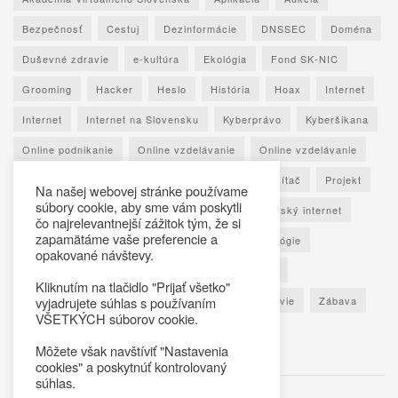
Bezpečnosť
Cestuj
Dezinformácie
DNSSEC
Doména
Duševné zdravie
e-kultúra
Ekológia
Fond SK-NIC
Grooming
Hacker
Heslo
História
Hoax
Internet
Internet
Internet na Slovensku
Kyberprávo
Kyberšikana
Online podnikanie
Online vzdelávanie
Online vzdelávanie
Osobné údaje
Otestuj sa
Phishing
Počítač
Projekt
Na našej webovej stránke používame
súbory cookie, aby sme vám poskytli
Ransomware
Rozhovor
Seniori
Slovenský internet
čo najrelevantnejší zážitok tým, že si
zapamätáme vaše preferencie a
Sociálne siete
Spoznaj Slovensko
Technológie
opakované návštevy.
Umelá inteligencia
Vypočuj si
Vzdelávanie
Kliknutím na tlačidlo "Prijať všetko"
Výročná správa
Zaujímavé štatistiky
Zdravie
Zábava
vyjadrujete súhlas s používaním
VŠETKÝCH súborov cookie.
Škola
Môžete však navštíviť "Nastavenia
cookies" a poskytnúť kontrolovaný
súhlas.