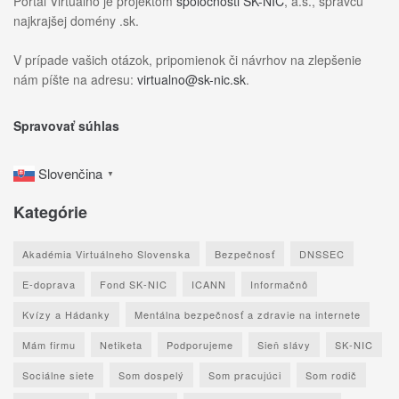
Portál Virtuálnô je projektom
spoločnosti SK-NIC
, a.s., správcu
najkrajšej domény .sk.
V prípade vašich otázok, pripomienok či návrhov na zlepšenie
nám píšte na adresu:
virtualno@sk-nic.sk
.
Spravovať súhlas
Slovenčina
▼
Kategórie
Akadémia Virtuálneho Slovenska
Bezpečnosť
DNSSEC
E-doprava
Fond SK-NIC
ICANN
Informačnô
Kvízy a Hádanky
Mentálna bezpečnosť a zdravie na internete
Mám firmu
Netiketa
Podporujeme
Sieň slávy
SK-NIC
Sociálne siete
Som dospelý
Som pracujúci
Som rodič