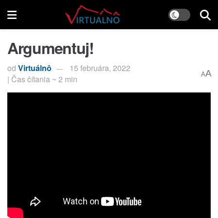
Argumentuj!
od
Virtuálnô
15 februára, 2022
A
A
| Čas čítania ~ 2 min