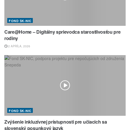
FOND SK-NIC
Care@Home – Digitálny sprievodca starostlivosťou pre
rodiny
2 APRÍLA, 2026
FOND SK-NIC
Zvýšenie inkluzívnej prístupnosti pre učiacich sa
slovenský posunkový jazyk