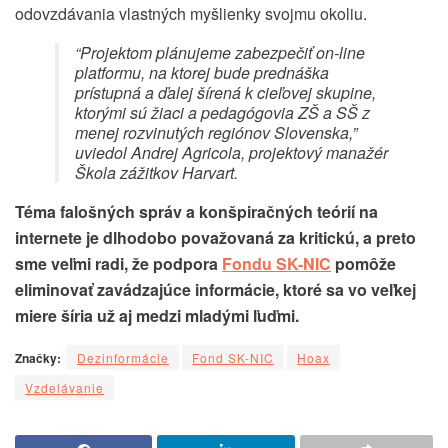
odovzdávania vlastných myšlienky svojmu okoliu.
“Projektom plánujeme zabezpečiť on-line
platformu, na ktorej bude prednáška
prístupná a ďalej šírená k cieľovej skupine,
ktorými sú žiaci a pedagógovia ZŠ a SŠ z
menej rozvinutých regiónov Slovenska,”
uviedol Andrej Agricola, projektový manažér
Škola zážitkov Harvart.
Téma falošných správ a konšpiračných teórií na
internete je dlhodobo považovaná za kritickú, a preto
sme veľmi radi, že podpora
Fondu SK-NIC
pomôže
eliminovať zavádzajúce informácie, ktoré sa vo veľkej
miere šíria už aj medzi mladými ľuďmi.
Značky:
Dezinformácie
Fond SK-NIC
Hoax
Vzdelávanie