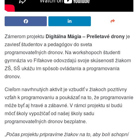
Zámerom projektu
Digitálna Mágia – Prelietavé drony
je
zaviesť študentov a pedagógov do sveta
programovateľných dronov. Na workshopoch študenti
gymnázia vo Fiľakove odovzdajú svoje skúsenosti žiakom
ZŠ, SŠ ukážu im spôsob ovládania a programovania
dronov.
Cieľom navrhnutých aktivít je vzbudiť v žiakoch pozitívny
vzťah k programovaniu a poukázať na to, že programovanie
môže byť aj hravé a zábavné. V rámci projektu si budú
môcť školy vypožičať od našej školy sadu
programovateľných dronov bezplatne.
„
Počas projektu pripravíme žiakov na to, aby boli schopní