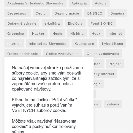
Akadémia Virtuálneho Slovenska
Aplikácia
Aukcia
Bezpečnosť
Cestuj
Dezinformácie
DNSSEC
Doména
Duševné zdravie
e-kultúra
Ekológia
Fond SK-NIC
Grooming
Hacker
Heslo
História
Hoax
Internet
Internet
Internet na Slovensku
Kyberprávo
Kyberšikana
Online podnikanie
Online vzdelávanie
Online vzdelávanie
Osobné údaje
Otestuj sa
Phishing
Počítač
Projekt
Na našej webovej stránke používame
súbory cookie, aby sme vám poskytli
Ransomware
Rozhovor
Seniori
Slovenský internet
čo najrelevantnejší zážitok tým, že si
zapamätáme vaše preferencie a
Sociálne siete
Spoznaj Slovensko
Technológie
opakované návštevy.
Umelá inteligencia
Vypočuj si
Vzdelávanie
Kliknutím na tlačidlo "Prijať všetko"
Výročná správa
Zaujímavé štatistiky
Zdravie
Zábava
vyjadrujete súhlas s používaním
VŠETKÝCH súborov cookie.
Škola
Môžete však navštíviť "Nastavenia
cookies" a poskytnúť kontrolovaný
súhlas.