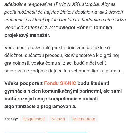
adekvátne reagovať na IT výzvy XXI. storočia. Aby sa
podľa možností čo najviac žiakov dostalo na takú úroveň
zručností, na ktorej by ich vlastné rozhodnutia a nie núdza
viedli ich kariéru či život,“
uviedol Róbert Tomolya,
projektový manažér.
Vedomosti poskytnuté prostredníctvom projektu sú
dôležitou súčasťou procesu, ktorý prispieva k digitálnej
gramotnosti, vďaka čomu si žiaci budú môcť voliť
smerovanie zodpovedajúce ich schopnostiam a plánom.
Vďaka podpore z
Fondu SK-NIC
budú študenti
gymnázia nielen komunikačnými partnermi, ale sami
budú rozvíjať svoje kompetencie v oblasti
algoritmizácie a programovania.
Značky:
Bezpečnosť
Seniori
Technológie