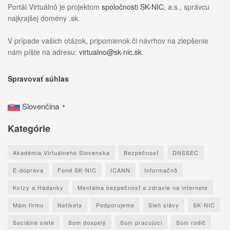
Portál Virtuálnô je projektom
spoločnosti SK-NIC
, a.s., správcu
najkrajšej domény .sk.
V prípade vašich otázok, pripomienok či návrhov na zlepšenie
nám píšte na adresu:
virtualno@sk-nic.sk
.
Spravovať súhlas
Slovenčina
▼
Kategórie
Akadémia Virtuálneho Slovenska
Bezpečnosť
DNSSEC
E-doprava
Fond SK-NIC
ICANN
Informačnô
Kvízy a Hádanky
Mentálna bezpečnosť a zdravie na internete
Mám firmu
Netiketa
Podporujeme
Sieň slávy
SK-NIC
Sociálne siete
Som dospelý
Som pracujúci
Som rodič