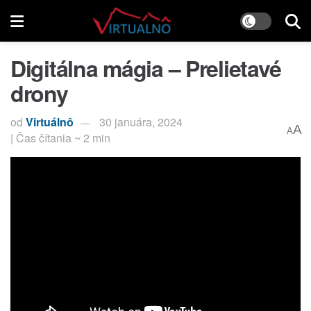
Digitálna mágia – Prelietavé
drony
od
Virtuálnô
30 januára, 2024
A
A
| Čas čítania ~ 2 min