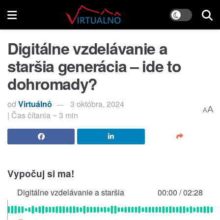
Digitálne vzdelávanie a
staršia generácia – ide to
dohromady?
od
Virtuálnô
3 októbra, 2024
A
A
| Čas čítania ~ 3 min
Vypočuj si ma!
Digitálne vzdelávanie a staršia
00:00
/
02:28
generácia – ide to dohromady?