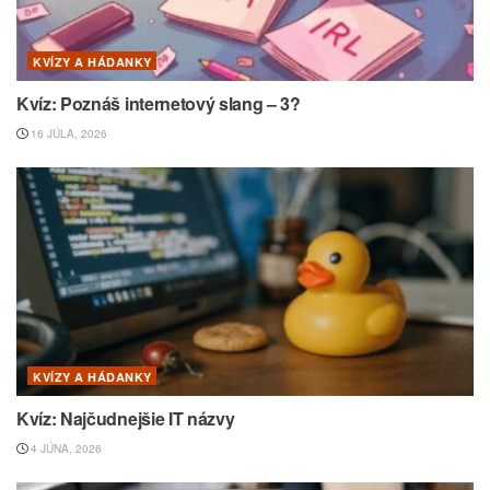
KVÍZY A HÁDANKY
Kvíz: Poznáš internetový slang – 3?
16 JÚLA, 2026
KVÍZY A HÁDANKY
Kvíz: Najčudnejšie IT názvy
4 JÚNA, 2026