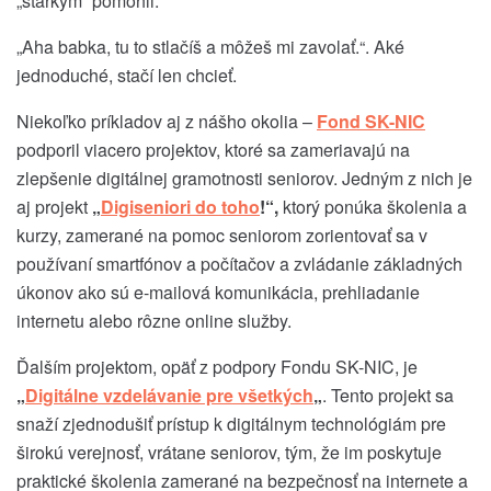
„starkým“ pomohli.
„Aha babka, tu to stlačíš a môžeš mi zavolať.“. Aké
jednoduché, stačí len chcieť.
Niekoľko príkladov aj z nášho okolia –
Fond SK-NIC
podporil viacero projektov, ktoré sa zameriavajú na
zlepšenie digitálnej gramotnosti seniorov. Jedným z nich je
aj projekt
„
Digiseniori do toho
!“,
ktorý ponúka školenia a
kurzy, zamerané na pomoc seniorom zorientovať sa v
používaní smartfónov a počítačov a zvládanie základných
úkonov ako sú e-mailová komunikácia, prehliadanie
internetu alebo rôzne online služby.
Ďalším projektom, opäť z podpory Fondu SK-NIC, je
„
Digitálne vzdelávanie pre všetkých
„
. Tento projekt sa
snaží zjednodušiť prístup k digitálnym technológiám pre
širokú verejnosť, vrátane seniorov, tým, že im poskytuje
praktické školenia zamerané na bezpečnosť na internete a