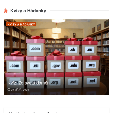
Kvízy a Hádanky
KVÍZY A HÁDANKY
Kvíz: Zo sveta domén
28 MÁJA, 2025