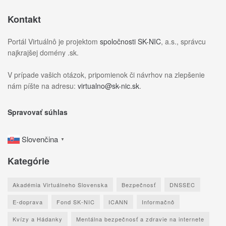
Kontakt
Portál Virtuálnô je projektom
spoločnosti SK-NIC
, a.s., správcu
najkrajšej domény .sk.
V prípade vašich otázok, pripomienok či návrhov na zlepšenie
nám píšte na adresu:
virtualno@sk-nic.sk
.
Spravovať súhlas
Slovenčina
▼
Kategórie
Akadémia Virtuálneho Slovenska
Bezpečnosť
DNSSEC
E-doprava
Fond SK-NIC
ICANN
Informačnô
Kvízy a Hádanky
Mentálna bezpečnosť a zdravie na internete