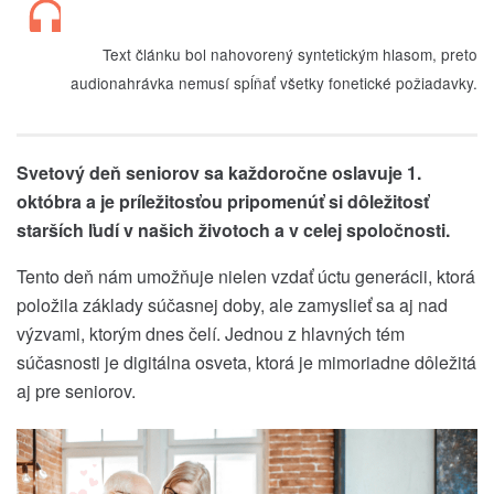
Text článku bol nahovorený syntetickým hlasom, preto
audionahrávka nemusí spĺňať všetky fonetické požiadavky.
Svetový deň seniorov sa každoročne oslavuje 1.
októbra a je príležitosťou pripomenúť si dôležitosť
starších ľudí v našich životoch a v celej spoločnosti.
Tento deň nám umožňuje nielen vzdať úctu generácii, ktorá
položila základy súčasnej doby, ale zamyslieť sa aj nad
výzvami, ktorým dnes čelí. Jednou z hlavných tém
súčasnosti je digitálna osveta, ktorá je mimoriadne dôležitá
aj pre seniorov.