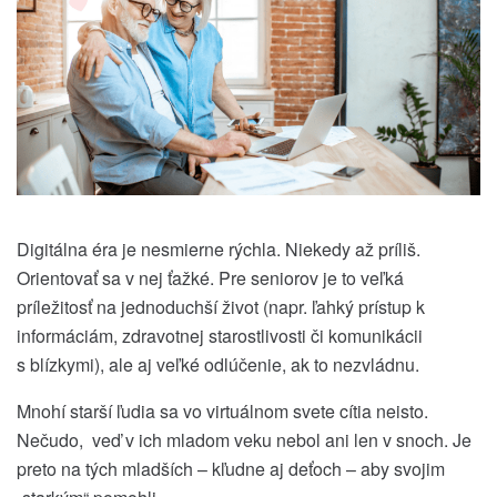
Digitálna éra je nesmierne rýchla. Niekedy až príliš.
Orientovať sa v nej ťažké. Pre seniorov je to veľká
príležitosť na jednoduchší život (napr. ľahký prístup k
informáciám, zdravotnej starostlivosti či komunikácii
s blízkymi), ale aj veľké odlúčenie, ak to nezvládnu.
Mnohí starší ľudia sa vo virtuálnom svete cítia neisto.
Nečudo, veď v ich mladom veku nebol ani len v snoch. Je
preto na tých mladších – kľudne aj deťoch – aby svojim