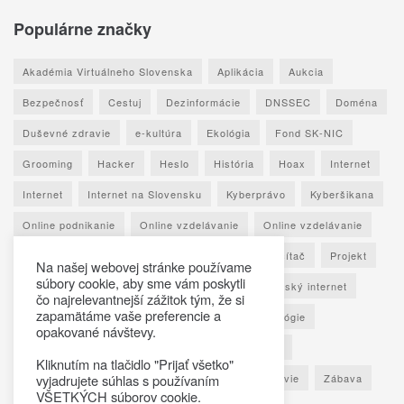
Populárne značky
Akadémia Virtuálneho Slovenska
Aplikácia
Aukcia
Bezpečnosť
Cestuj
Dezinformácie
DNSSEC
Doména
Duševné zdravie
e-kultúra
Ekológia
Fond SK-NIC
Grooming
Hacker
Heslo
História
Hoax
Internet
Internet
Internet na Slovensku
Kyberprávo
Kyberšikana
Online podnikanie
Online vzdelávanie
Online vzdelávanie
Osobné údaje
Otestuj sa
Phishing
Počítač
Projekt
Na našej webovej stránke používame
súbory cookie, aby sme vám poskytli
Ransomware
Rozhovor
Seniori
Slovenský internet
čo najrelevantnejší zážitok tým, že si
zapamätáme vaše preferencie a
Sociálne siete
Spoznaj Slovensko
Technológie
opakované návštevy.
Umelá inteligencia
Vypočuj si
Vzdelávanie
Kliknutím na tlačidlo "Prijať všetko"
vyjadrujete súhlas s používaním
Výročná správa
Zaujímavé štatistiky
Zdravie
Zábava
VŠETKÝCH súborov cookie.