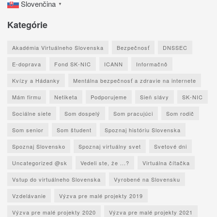
Slovenčina
▼
Kategórie
Akadémia Virtuálneho Slovenska
Bezpečnosť
DNSSEC
E-doprava
Fond SK-NIC
ICANN
Informačnô
Kvízy a Hádanky
Mentálna bezpečnosť a zdravie na internete
Mám firmu
Netiketa
Podporujeme
Sieň slávy
SK-NIC
Sociálne siete
Som dospelý
Som pracujúci
Som rodič
Som senior
Som študent
Spoznaj históriu Slovenska
Spoznaj Slovensko
Spoznaj virtuálny svet
Svetové dni
Uncategorized @sk
Vedeli ste, že ...?
Virtuálna čítačka
Vstup do virtuálneho Slovenska
Vyrobené na Slovensku
Vzdelávanie
Výzva pre malé projekty 2019
Výzva pre malé projekty 2020
Výzva pre malé projekty 2021