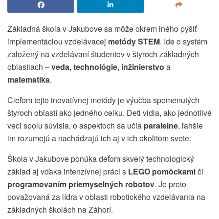
Základná škola v Jakubove sa môže okrem iného pýšiť
implementáciou vzdelávacej
metódy STEM
. Ide o systém
založený na vzdelávaní študentov v štyroch základných
oblastiach –
veda, technológie, inžinierstvo
a
matematika
.
Cieľom tejto inovatívnej metódy je výučba spomenutých
štyroch oblastí ako jedného celku. Deti vidia, ako jednotlivé
veci spolu súvisia, o aspektoch sa učia
paralelne
, ľahšie
im rozumejú a nachádzajú ich aj v ich okolitom svete.
Škola v Jakubove ponúka deťom skvelý technologický
základ aj vďaka intenzívnej práci s
LEGO pomôckami
či
programovaním priemyselných robotov
. Je preto
považovaná za lídra v oblasti robotického vzdelávania na
základných školách na Záhorí.