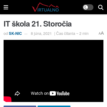
IT škola 21. Storočia
od
SK-NIC
8 júna, 2021
| Čas čítania ~ 2 min
A
A