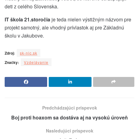
deti z celého Slovenska.
IT škola 21.storočia
je teda nielen výstižným názvom pre
projekt samotný, ale vhodný prívlastok aj pre Základnú
školu v Jakubove.
Zdroj:
sk-nic.sk
Značky:
Vzdelávanie
Predchádzajúci príspevok
Boj proti hoaxom sa dostáva aj na vysokú úroveň
Nasledujúci príspevok