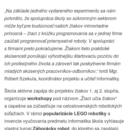
„
Na základe jedného vydareného experimentu sa nám
potvrdilo, že spolupráca školy so súkromným sektorom
môže byť pre budúcnosť našich žiakov mimoriadne
prínosná – žiaci z krúžku programovania sa v jednej firme
zaúčali programovať priemyselné roboty. V spolupráci
s firmami preto pokračujeme. Žiakom tieto praktické
skúsenosti ponúkajú výhodnejšiu štartovaciu pozíciu do
ich profesijného života a zároveň tak poskytneme firmám
mladých skúsených pracovníkov-odborníkov
,“ tvrdí Mgr.
Róbert Szekula, koordinátor projektu a učiteľ informatiky.
Škola aktívne zapája do projektov žiakov 1. aj 2. stupňa,
organizuje
workshopy
pod názvom „Žiaci učia žiakov“
a úspešne sa zúčastňuje na celoslovenských robotických
súťažiach. V rámci
popularizácie LEGO robotiky
a
invencie vyučovania predmetu informatika škola vyhlasuje
vlastný turnaj
Záhorácky robot
, do ktorého sa zapájajú