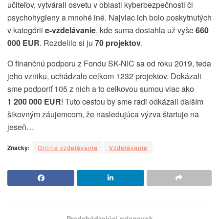
učiteľov, vytvárali osvetu v oblasti kyberbezpečnosti či
psychohygieny a mnohé iné. Najviac ich bolo poskytnutých
v kategórii
e-vzdelávanie
, kde suma dosiahla už vyše
660
000 EUR
. Rozdelilo si ju
70 projektov
.
O finančnú podporu z Fondu SK-NIC sa od roku 2019, teda
jeho vzniku, uchádzalo celkom 1232 projektov. Dokázali
sme podporiť 105 z nich a to celkovou sumou viac ako
1 200 000 EUR
! Tuto cestou by sme radi odkázali ďalším
šikovným záujemcom, že nasledujúca výzva štartuje na
jeseň…
Značky:
Online vzdelávanie
Vzdelávanie
Predchádzajúci príspevok