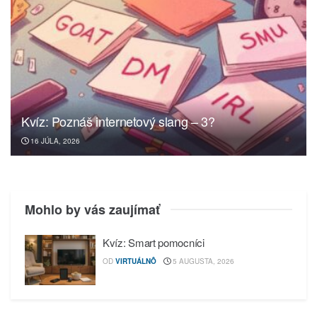
Kvíz: Poznáš internetový slang – 3?
16 JÚLA, 2026
Mohlo by vás zaujímať
Kvíz: Smart pomocníci
OD
VIRTUÁLNÔ
5 AUGUSTA, 2026