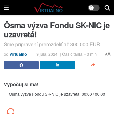
Ôsma výzva Fondu SK-NIC je
uzavretá!
Sme pripravení prerozdeliť až 300 000 EUR
od
Virtuálnô
9 júla, 2024
| Čas čítania ~ 3 min
A
A
Vypočuj si ma!
Ôsma výzva Fondu SK-NIC je uzavretá!
00:00
/
00:00