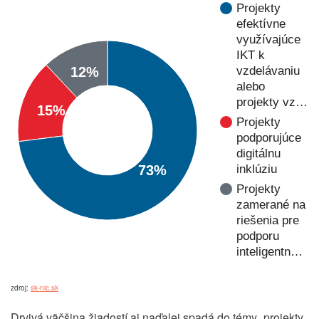
Projekty
efektívne
využívajúce
IKT k
12%
vzdelávaniu
alebo
projekty vz…
15%
Projekty
podporujúce
digitálnu
73%
inklúziu
Projekty
zamerané na
riešenia pre
podporu
inteligentn…
zdroj:
sk-nic.sk
Drvivá väčšina žiadostí aj naďalej spadá do témy „projekty