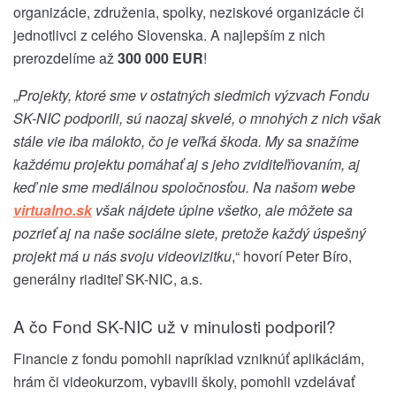
organizácie, združenia, spolky, neziskové organizácie či
jednotlivci z celého Slovenska. A najlepším z nich
prerozdelíme až
300 000 EUR
!
„
Projekty, ktoré sme v ostatných siedmich výzvach Fondu
SK-NIC podporili, sú naozaj skvelé, o mnohých z nich však
stále vie iba málokto, čo je veľká škoda. My sa snažíme
každému projektu pomáhať aj s jeho zviditeľňovaním, aj
keď nie sme mediálnou spoločnosťou. Na našom webe
virtualno.sk
však nájdete úplne všetko, ale môžete sa
pozrieť aj na naše sociálne siete, pretože každý úspešný
projekt má u nás svoju videovizitku
,“ hovorí Peter Bíro,
generálny riaditeľ SK-NIC, a.s.
A čo Fond SK-NIC už v minulosti podporil?
Financie z fondu pomohli napríklad vzniknúť aplikáciám,
hrám či videokurzom, vybavili školy, pomohli vzdelávať