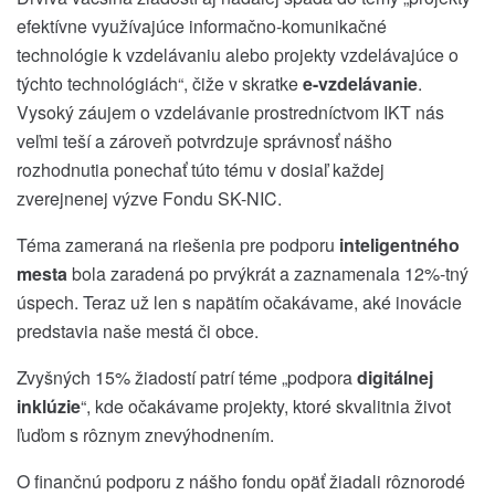
efektívne využívajúce informačno‐komunikačné
technológie k vzdelávaniu alebo projekty vzdelávajúce o
týchto technológiách“, čiže v skratke
e-vzdelávanie
.
Vysoký záujem o vzdelávanie prostredníctvom IKT nás
veľmi teší a zároveň potvrdzuje správnosť nášho
rozhodnutia ponechať túto tému v dosiaľ každej
zverejnenej výzve Fondu SK-NIC.
Téma zameraná na riešenia pre podporu
inteligentného
mesta
bola zaradená po prvýkrát a zaznamenala 12%-tný
úspech. Teraz už len s napätím očakávame, aké inovácie
predstavia naše mestá či obce.
Zvyšných 15% žiadostí patrí téme „podpora
digitálnej
inklúzie
“, kde očakávame projekty, ktoré skvalitnia život
ľuďom s rôznym znevýhodnením.
O finančnú podporu z nášho fondu opäť žiadali rôznorodé