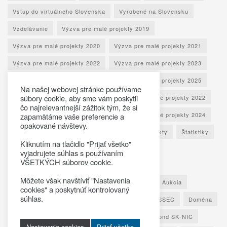
Vstup do virtuálneho Slovenska
Vyrobené na Slovensku
Vzdelávanie
Výzva pre malé projekty 2019
Výzva pre malé projekty 2020
Výzva pre malé projekty 2021
Výzva pre malé projekty 2022
Výzva pre malé projekty 2023
Výzva pre malé projekty 2024
Výzva pre malé projekty 2025
Na našej webovej stránke používame
súbory cookie, aby sme vám poskytli
Výzva pre veľké projekty 2020
Výzva pre veľké projekty 2022
čo najrelevantnejší zážitok tým, že si
Výzva pre veľké projekty 2024
Výzva pre veľké projekty 2024
zapamätáme vaše preferencie a
opakované návštevy.
Zábava
Úspešne a bezpečne
Ďalšie projekty
Štatistiky
Kliknutím na tlačidlo "Prijať všetko"
vyjadrujete súhlas s používaním
Populárne značky
VŠETKÝCH súborov cookie.
Môžete však navštíviť "Nastavenia
Akadémia Virtuálneho Slovenska
Aplikácia
Aukcia
cookies" a poskytnúť kontrolovaný
súhlas.
Bezpečnosť
Cestuj
Dezinformácie
DNSSEC
Doména
Duševné zdravie
e-kultúra
Ekológia
Fond SK-NIC
Nastavenia cookies
Prijať všetko