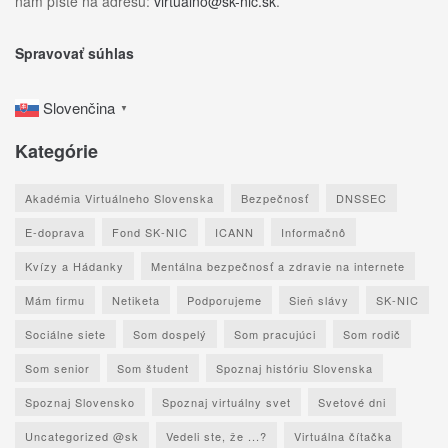
nám píšte na adresu:
virtualno@sk-nic.sk
.
Spravovať súhlas
Slovenčina
▼
Kategórie
Akadémia Virtuálneho Slovenska
Bezpečnosť
DNSSEC
E-doprava
Fond SK-NIC
ICANN
Informačnô
Kvízy a Hádanky
Mentálna bezpečnosť a zdravie na internete
Mám firmu
Netiketa
Podporujeme
Sieň slávy
SK-NIC
Sociálne siete
Som dospelý
Som pracujúci
Som rodič
Som senior
Som študent
Spoznaj históriu Slovenska
Spoznaj Slovensko
Spoznaj virtuálny svet
Svetové dni
Uncategorized @sk
Vedeli ste, že ...?
Virtuálna čítačka