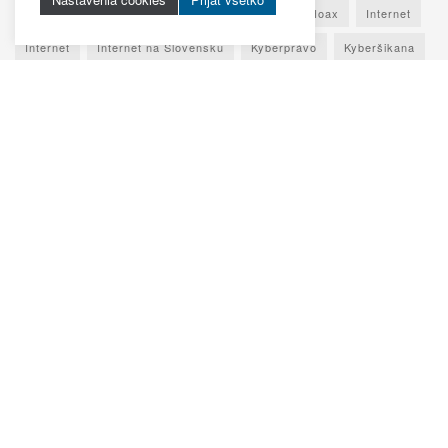
Grooming
Hacker
Heslo
História
Hoax
Internet
Internet
Internet na Slovensku
Kyberprávo
Kyberšikana
Online podnikanie
Online vzdelávanie
Online vzdelávanie
Osobné údaje
Otestuj sa
Phishing
Počítač
Projekt
Ransomware
Rozhovor
Seniori
Slovenský internet
Sociálne siete
Spoznaj Slovensko
Technológie
Umelá inteligencia
Vypočuj si
Vzdelávanie
Výročná správa
Zaujímavé štatistiky
Zdravie
Zábava
Škola
© 2025
Virtualno.sk