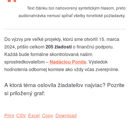
Text článku bol nahovorený syntetickým hlasom, preto
audionahrávka nemusí spĺňať všetky fonetické požiadavky.
Do výzvy pre veľké projekty, ktorú sme otvorili 15. marca
2024, prišlo celkom
205 žiadostí
o finančnú podporu.
Každá bude formálne skontrolovaná našim
sprostredkovateľom –
Nadáciou Pontis
. Výsledok
hodnotenia odbornej komisie ako vždy včas zverejníme.
A ktorá téma oslovila žiadateľov najviac? Pozrite
si priložený graf:
Print
CSV
Excel
Copy
Download