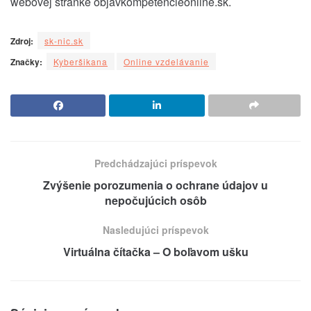
webovej stránke objavkompetencieonline.sk.
Zdroj:
sk-nic.sk
Značky:
Kyberšikana
Online vzdelávanie
Predchádzajúci príspevok
Zvýšenie porozumenia o ochrane údajov u
nepočujúcich osôb
Nasledujúci príspevok
Virtuálna čítačka – O boľavom ušku