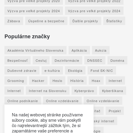
Výzva pre veľké projekty 2020
Výzva pre veľké projekty 2022
Výzva pre veľké projekty 2024
Výzva pre veľké projekty 2024
Zábava
Úspešne a bezpečne
Ďalšie projekty
Štatistiky
Populárne značky
Akadémia Virtuálneho Slovenska
Aplikácia
Aukcia
Bezpečnosť
Cestuj
Dezinformácie
DNSSEC
Doména
Duševné zdravie
e-kultúra
Ekológia
Fond SK-NIC
Grooming
Hacker
Heslo
História
Hoax
Internet
Internet
Internet na Slovensku
Kyberprávo
Kyberšikana
Online podnikanie
Online vzdelávanie
Online vzdelávanie
Osobné údaje
Otestuj sa
Phishing
Počítač
Projekt
Na našej webovej stránke používame
súbory cookie, aby sme vám poskytli
Ransomware
Rozhovor
Seniori
Slovenský internet
čo najrelevantnejší zážitok tým, že si
zapamätáme vaše preferencie a
Sociálne siete
Spoznaj Slovensko
Technológie