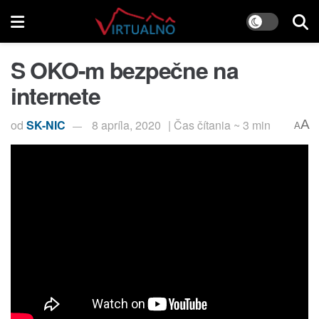
S OKO-m bezpečne na
internete
od
SK-NIC
8 apríla, 2020
| Čas čítania ~ 3 min
A
A