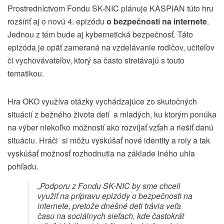
Prostredníctvom Fondu SK-NIC plánuje KASPIAN túto hru
rozšíriť aj o novú 4. epizódu
o bezpečnosti na internete
.
Jednou z tém bude aj kybernetická bezpečnosť. Táto
epizóda je opäť zameraná na vzdelávanie rodičov, učiteľov
či vychovávateľov, ktorý sa často stretávajú s touto
tematikou.
Hra OKO využíva otázky vychádzajúce zo skutočných
situácií z bežného života detí a mladých, ku ktorým ponúka
na výber niekoľko možností ako rozvíjať vzťah a riešiť danú
situáciu. Hráči si môžu vyskúšať nové identity a roly a tak
vyskúšať možnosť rozhodnutia na základe iného uhla
pohľadu.
„
Podporu z Fondu SK-NIC by sme chceli
využiť na prípravu epizódy o bezpečnosti na
internete, pretože dnešné deti trávia veľa
času na sociálnych sieťach, kde častokrát