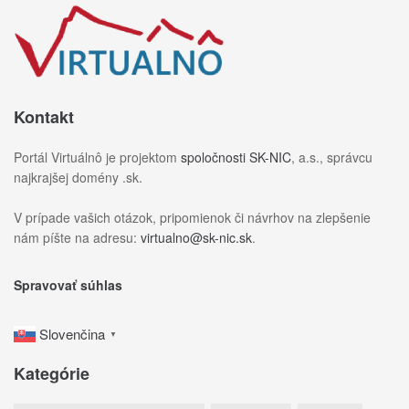
Kontakt
Portál Virtuálnô je projektom
spoločnosti SK-NIC
, a.s., správcu
najkrajšej domény .sk.
V prípade vašich otázok, pripomienok či návrhov na zlepšenie
nám píšte na adresu:
virtualno@sk-nic.sk
.
Spravovať súhlas
Slovenčina
▼
Kategórie