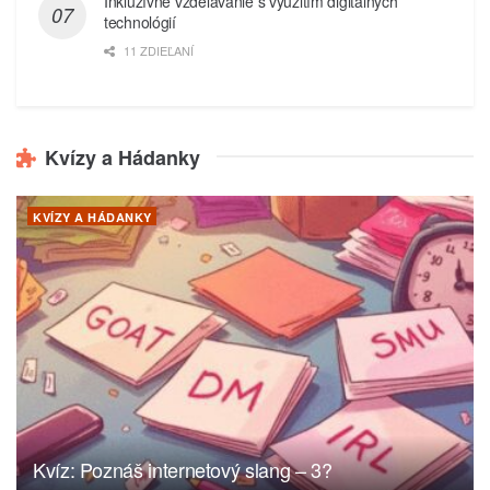
Inkluzívne vzdelávanie s využitím digitálnych
technológií
11 ZDIEĽANÍ
Kvízy a Hádanky
KVÍZY A HÁDANKY
Kvíz: Poznáš internetový slang – 3?