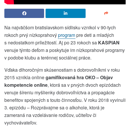
Na najväčšom bratislavskom sídlisku vznikol v 90-tych
rokoch prvý nízkoprahový
program
pre deti a mladých
s nedostatkom príležitostí. Aj po 23 rokoch sa
KASPIAN
venuje týmto deťom a poskytuje im nízkoprahové programy
v podobe klubu a terénnej sociálnej práce.
Vďaka dlhoročným skúsenostiam s dobrovoľníkmi v roku
2015 vznikla online
gamifikovaná hra OKO – Objav
kompetencie online
, ktorá sa v prvých dvoch epizódach
venuje šíreniu myšlienky dobrovoľníctva a propagácie
benefitov spojených s touto činnosťou. V roku 2018 vyvinuli
3. epizódu – Rozprávajme sa o alkohole, ktorá je
zameraná na vzdelávanie rodičov, učiteľov či
vychovávateľov.