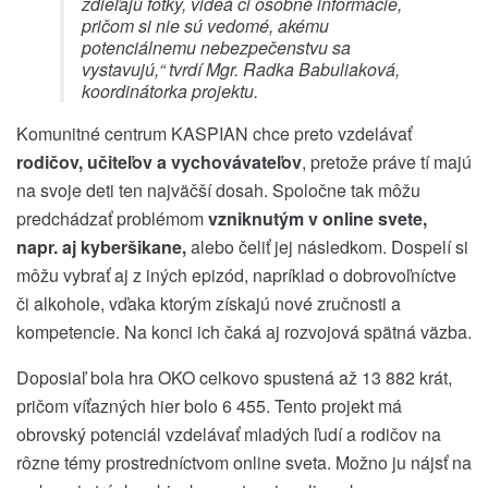
zdieľajú fotky, videá či osobné informácie,
pričom si nie sú vedomé, akému
potenciálnemu nebezpečenstvu sa
vystavujú
,“ tvrdí Mgr. Radka Babuliaková,
koordinátorka projektu.
Komunitné centrum KASPIAN chce preto vzdelávať
rodičov, učiteľov a vychovávateľov
, pretože práve tí majú
na svoje deti ten najväčší dosah. Spoločne tak môžu
predchádzať problémom
vzniknutým v online svete,
napr. aj kyberšikane,
alebo čeliť jej následkom. Dospelí si
môžu vybrať aj z iných epizód, napríklad o dobrovoľníctve
či alkohole, vďaka ktorým získajú nové zručnosti a
kompetencie. Na konci ich čaká aj rozvojová spätná väzba.
Doposiaľ bola hra OKO celkovo spustená až 13 882 krát,
pričom víťazných hier bolo 6 455. Tento projekt má
obrovský potenciál vzdelávať mladých ľudí a rodičov na
rôzne témy prostredníctvom online sveta. Možno ju nájsť na