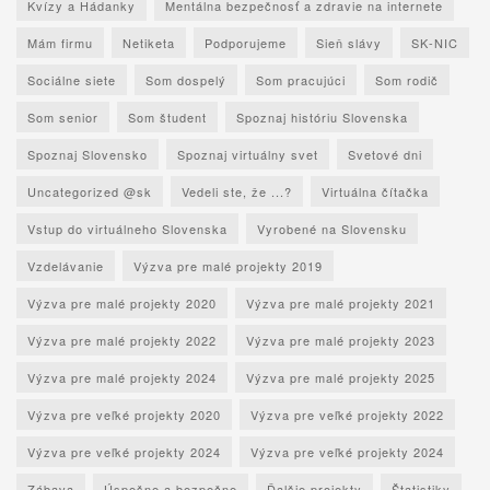
Kvízy a Hádanky
Mentálna bezpečnosť a zdravie na internete
Mám firmu
Netiketa
Podporujeme
Sieň slávy
SK-NIC
Sociálne siete
Som dospelý
Som pracujúci
Som rodič
Som senior
Som študent
Spoznaj históriu Slovenska
Spoznaj Slovensko
Spoznaj virtuálny svet
Svetové dni
Uncategorized @sk
Vedeli ste, že ...?
Virtuálna čítačka
Vstup do virtuálneho Slovenska
Vyrobené na Slovensku
Vzdelávanie
Výzva pre malé projekty 2019
Výzva pre malé projekty 2020
Výzva pre malé projekty 2021
Výzva pre malé projekty 2022
Výzva pre malé projekty 2023
Výzva pre malé projekty 2024
Výzva pre malé projekty 2025
Výzva pre veľké projekty 2020
Výzva pre veľké projekty 2022
Výzva pre veľké projekty 2024
Výzva pre veľké projekty 2024
Zábava
Úspešne a bezpečne
Ďalšie projekty
Štatistiky