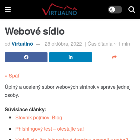
Webové sídlo
od
Virtuálnô
28 októbra, 2022
| Čas čítania ~ 1 min
« Späť
Úplný a ucelený súbor webových stránok v správe jednej
osoby.
Súvisiace články:
Slovník pojmov: Blog
Phishingový test – otestujte sa!
Vedeli ste, že: Internetové domény nepadli z neba?