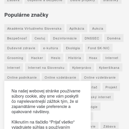
Populárne značky
Akadémia Virtuálneho Slovenska
Aplikácia
Aukcia
Bezpečnosť
Cestuj
Dezinformácie
DNSSEC
Doména
Duševné zdravie
e-kultúra
Ekológia
Fond SK-NIC
Grooming
Hacker
Heslo
História
Hoax
Internet
Internet
Internet na Slovensku
Kyberprávo
Kyberšikana
Online podnikanie
Online vzdelávanie
Online vzdelávanie
Osobné údaje
Otestuj sa
Phishing
Počítač
Projekt
Na našej webovej stránke používame
súbory cookie, aby sme vám poskytli
Ransomware
Rozhovor
Seniori
Slovenský internet
čo najrelevantnejší zážitok tým, že si
zapamätáme vaše preferencie a
Sociálne siete
Spoznaj Slovensko
Technológie
opakované návštevy.
Umelá inteligencia
Vypočuj si
Vzdelávanie
Kliknutím na tlačidlo "Prijať všetko"
Výročná správa
Zaujímavé štatistiky
Zdravie
Zábava
vyjadrujete súhlas s používaním