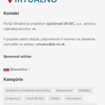
Kontakt
Portál Virtuálnô je projektom
spoločnosti SK-NIC
, a.s., správcu
najkrajšej domény .sk.
V prípade vašich otázok, pripomienok či návrhov na zlepšenie
nám píšte na adresu:
virtualno@sk-nic.sk
.
Spravovať súhlas
Slovenčina
▼
Kategórie
Akadémia Virtuálneho Slovenska
Bezpečnosť
DNSSEC
E-doprava
Fond SK-NIC
ICANN
Informačnô