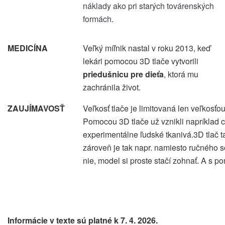
náklady ako pri starých továrenských
formách.
MEDICÍNA
Veľký míľnik nastal v roku 2013, keď
lekári pomocou 3D tlače vytvorili
priedušnicu pre dieťa
, ktorá mu
zachránila život.
ZAUJÍMAVOSŤ
Veľkosť tlače je limitovaná len veľkosťou 
Pomocou 3D tlače už vznikli napríklad c
experimentálne ľudské tkanivá.3D tlač 
zároveň je tak napr. namiesto ručného 
nie, model si proste stačí zohnať. A s 
Informácie v texte sú platné k 7. 4. 2026.