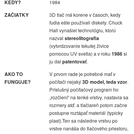
KEDY?
1984
ZAČIATKY
3D tlač má korene v časoch, kedy
ľudia ešte používali diskety. Chuck
Hall vynašiel technológiu, ktorú
nazval
stereolitografia
(vytvrdzovanie tekutej živice
pomocou UV svetla) a v roku
1986
si
ju dal
patentovať
.
AKO TO
V prvom rade je potrebné mať v
FUNGUJE?
počítači nejaký
3D model, teda vzor
.
Príslušný počítačový program ho
„rozčlení” na tenké vrstvy, nastavia sa
rozmery atď. a tlačiareň potom začne
postupne roztápať materiál (typicky
plast).Ten sa následne vrstvu po
vrstve nanáša do tlačového priestoru,