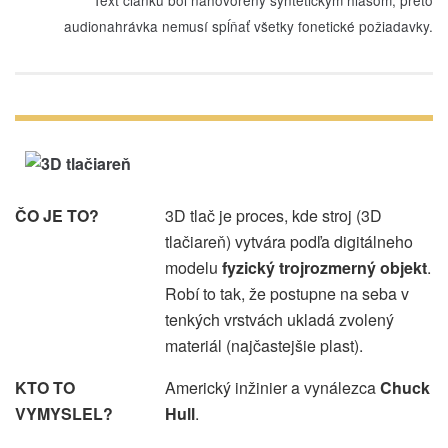
audionahrávka nemusí spĺňať všetky fonetické požiadavky.
ČO JE TO?
3D tlač je proces, kde stroj (3D
tlačiareň) vytvára podľa digitálneho
modelu
fyzický trojrozmerný objekt
.
Robí to tak, že postupne na seba v
tenkých vrstvách ukladá zvolený
materiál (najčastejšie plast).
KTO TO
Americký inžinier a vynálezca
Chuck
VYMYSLEL?
Hull
.