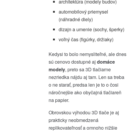
architektúra (modely budov)
automobilový priemysel
(náhradné diely)
dizajn a umenie (sochy, šperky)
voľný čas (figúrky, držiaky)
Kedysi to bolo nemysliteľné, ale dnes
sú cenovo dostupné aj
domáce
modely
, preto sa 3D tlačiarne
nezriedka nájdu aj tam. Len sa treba
o ne starať, predsa len je to o čosi
náročnejšie ako obyčajná tlačiareň
na papier.
Obrovskou výhodou 3D tlače je aj
prakticky neobmedzená
replikovateľnosť a omnoho nižšie