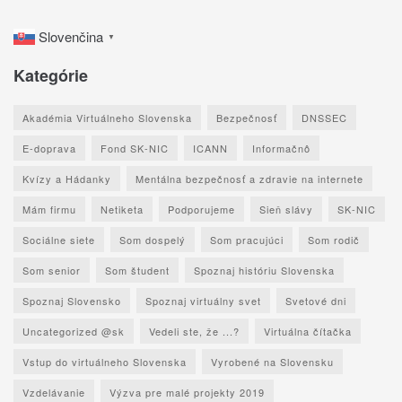
Slovenčina
▼
Kategórie
Akadémia Virtuálneho Slovenska
Bezpečnosť
DNSSEC
E-doprava
Fond SK-NIC
ICANN
Informačnô
Kvízy a Hádanky
Mentálna bezpečnosť a zdravie na internete
Mám firmu
Netiketa
Podporujeme
Sieň slávy
SK-NIC
Sociálne siete
Som dospelý
Som pracujúci
Som rodič
Som senior
Som študent
Spoznaj históriu Slovenska
Spoznaj Slovensko
Spoznaj virtuálny svet
Svetové dni
Uncategorized @sk
Vedeli ste, že ...?
Virtuálna čítačka
Vstup do virtuálneho Slovenska
Vyrobené na Slovensku
Vzdelávanie
Výzva pre malé projekty 2019