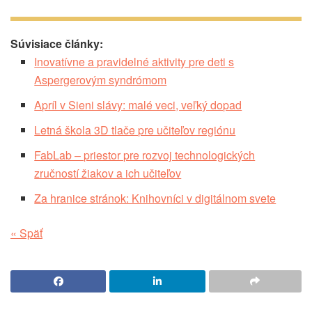
Súvisiace články:
Inovatívne a pravidelné aktivity pre deti s
Aspergerovým syndrómom
Apríl v Sieni slávy: malé veci, veľký dopad
Letná škola 3D tlače pre učiteľov regiónu
FabLab – priestor pre rozvoj technologických
zručností žiakov a ich učiteľov
Za hranice stránok: Knihovníci v digitálnom svete
« Späť