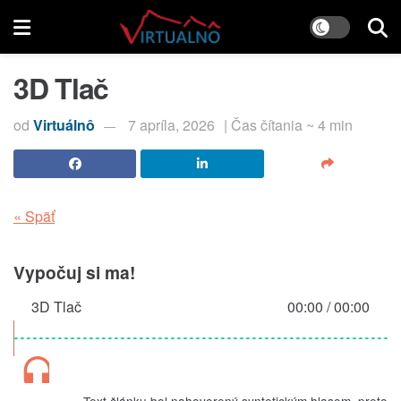
3D Tlač
od
Virtuálnô
7 apríla, 2026
| Čas čítania ~ 4 min
« Späť
Vypočuj si ma!
3D Tlač
00:00
/
00:00
Text článku bol nahovorený syntetickým hlasom, preto