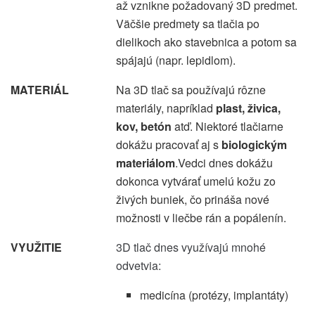
až vznikne požadovaný 3D predmet.
Väčšie predmety sa tlačia po
dielikoch ako stavebnica a potom sa
spájajú (napr. lepidlom).
MATERIÁL
Na 3D tlač sa používajú rôzne
materiály, napríklad
plast, živica,
kov, betón
atď. Niektoré tlačiarne
dokážu pracovať aj s
biologickým
materiálom
.Vedci dnes dokážu
dokonca vytvárať umelú kožu zo
živých buniek, čo prináša nové
možnosti v liečbe rán a popálenín.
VYUŽITIE
3D tlač dnes využívajú mnohé
odvetvia:
medicína (protézy, implantáty)