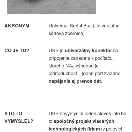
AKRONYM
Universal Serial Bus (Univerzálna
sériová zbernica)
ČO JE TO?
USB je
univerzálny konektor
na
pripojenie zariadení k počítaču,
ktorého NAJ výhodou je
jednoduchosť – jeden port zvládne
napájanie aj prenos dát
.
KTO TO
USB nevymyslel jeden človek, ale bol
VYMYSLEL?
to
spoločný projekt viacerých
technologických firiem
(v polovici