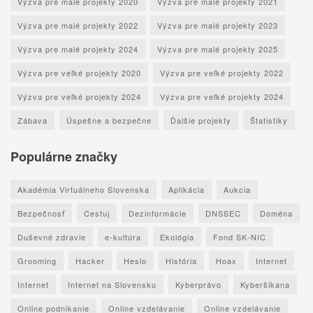
Výzva pre malé projekty 2020
Výzva pre malé projekty 2021
Výzva pre malé projekty 2022
Výzva pre malé projekty 2023
Výzva pre malé projekty 2024
Výzva pre malé projekty 2025
Výzva pre veľké projekty 2020
Výzva pre veľké projekty 2022
Výzva pre veľké projekty 2024
Výzva pre veľké projekty 2024
Zábava
Úspešne a bezpečne
Ďalšie projekty
Štatistiky
Populárne značky
Akadémia Virtuálneho Slovenska
Aplikácia
Aukcia
Bezpečnosť
Cestuj
Dezinformácie
DNSSEC
Doména
Duševné zdravie
e-kultúra
Ekológia
Fond SK-NIC
Grooming
Hacker
Heslo
História
Hoax
Internet
Internet
Internet na Slovensku
Kyberprávo
Kyberšikana
Online podnikanie
Online vzdelávanie
Online vzdelávanie