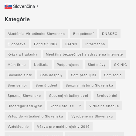
Slovenčina
▼
Kategórie
Akadémia Virtuálneho Slovenska
Bezpečnosť
DNSSEC
E-doprava
Fond SK-NIC
ICANN
Informačnô
Kvízy a Hádanky
Mentálna bezpečnosť a zdravie na internete
Mám firmu
Netiketa
Podporujeme
Sieň slávy
SK-NIC
Sociálne siete
Som dospelý
Som pracujúci
Som rodič
Som senior
Som študent
Spoznaj históriu Slovenska
Spoznaj Slovensko
Spoznaj virtuálny svet
Svetové dni
Uncategorized @sk
Vedeli ste, že ...?
Virtuálna čítačka
Vstup do virtuálneho Slovenska
Vyrobené na Slovensku
Vzdelávanie
Výzva pre malé projekty 2019