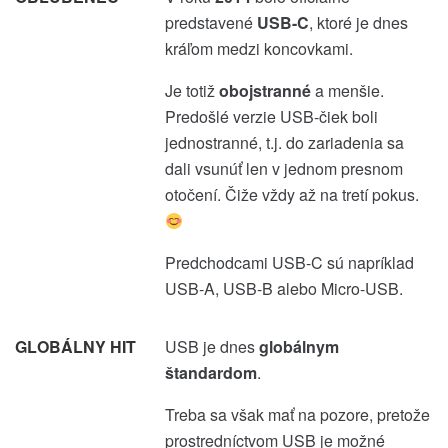
predstavené
USB-C
, ktoré je dnes
kráľom medzi koncovkami.
Je totiž
obojstranné
a menšie.
Predošlé verzie USB-čiek boli
jednostranné, t.j. do zariadenia sa
dali vsunúť len v jednom presnom
otočení. Čiže vždy až na tretí pokus.
Predchodcami USB-C sú napríklad
USB-A, USB-B alebo Micro-USB.
GLOBÁLNY HIT
USB je dnes
globálnym
štandardom
.
Treba sa však mať na pozore, pretože
prostredníctvom USB je možné