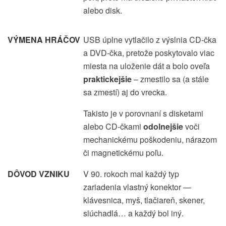
alebo disk.
VÝMENA HRÁČOV
USB úplne vytlačilo z výslnia CD-čka
a DVD-čka, pretože poskytovalo viac
miesta na uloženie dát a bolo oveľa
praktickejšie
– zmestilo sa (a stále
sa zmestí) aj do vrecka.
Takisto je v porovnaní s disketami
alebo CD-čkami
odolnejšie
voči
mechanickému poškodeniu, nárazom
či magnetickému poľu.
DÔVOD VZNIKU
V 90. rokoch mal každý typ
zariadenia vlastný konektor —
klávesnica, myš, tlačiareň, skener,
slúchadlá… a každý bol iný.