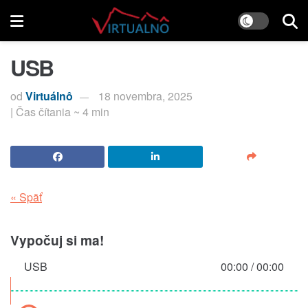
USB
od
Virtuálnô
18 novembra, 2025
| Čas čítania ~ 4 min
« Späť
Vypočuj si ma!
USB
00:00
/
00:00