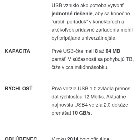
USB vzniklo ako potreba vytvoriť
jednotné riešenie
, aby sa konečne
“urobil poriadok” v konektoroch a
akékoľvek prídavné zariadenia mohli
byť pripájané univerzálnejšie.
KAPACITA
Prvé USB-čka mali
8
až
64 MB
pamäť. V súčasnosti sa pohybujú TB,
čiže v cca miliónnásobku.
RÝCHLOSŤ
Prvá verzia USB 1.0 zvládla prenos
dát rýchlosťou 12 Mbit/s. Aktuálne
najnovšia USB4 verzia 2.0 dokáže
prenášať
10 GB/s
.
OBĽÚBENEC
V roku
2014
bolo oficiálne