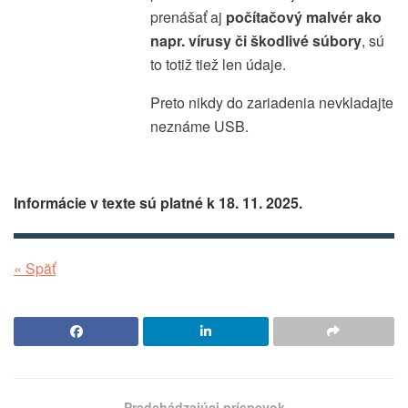
prenášať aj
počítačový malvér ako
napr. vírusy či škodlivé súbory
, sú
to totiž tiež len údaje.
Preto nikdy do zariadenia nevkladajte
neznáme USB.
Informácie v texte sú platné k 18. 11. 2025.
« Späť
Predchádzajúci príspevok