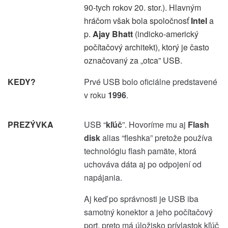
90-tych rokov 20. stor.). Hlavným
hráčom však bola spoločnosť
Intel
a
p.
Ajay Bhatt
(indicko-americký
počítačový architekt), ktorý je často
označovaný za „otca” USB.
KEDY?
Prvé USB bolo oficiálne predstavené
v roku
1996
.
PREZÝVKA
USB “
kľúč
”. Hovoríme mu aj
Flash
disk
alias “fleshka” pretože používa
technológiu flash pamäte, ktorá
uchováva dáta aj po odpojení od
napájania.
Aj keď po správnosti je USB iba
samotný konektor a jeho počítačový
port, preto má úložisko prívlastok kľúč