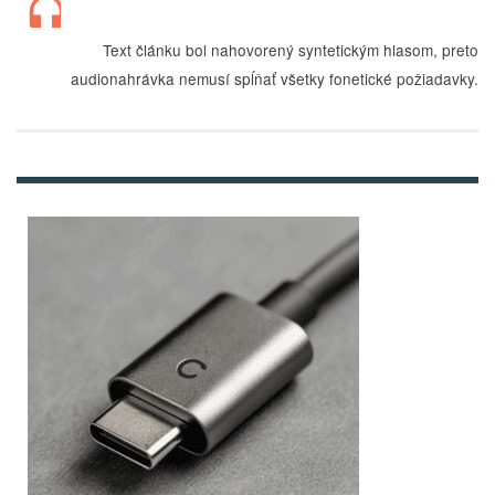
Text článku bol nahovorený syntetickým hlasom, preto
audionahrávka nemusí spĺňať všetky fonetické požiadavky.