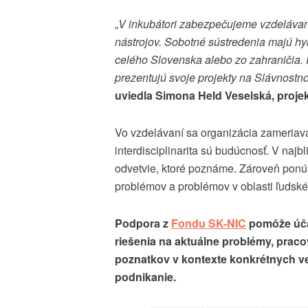
„
V inkubátori zabezpečujeme vzdelávan
nástrojov. Sobotné sústredenia majú hybr
celého Slovenska alebo zo zahraničia. 
prezentujú svoje projekty na Slávnostn
uviedla Simona Held Veselská, proje
Vo vzdelávaní sa organizácia zameriava
interdisciplinarita sú budúcnosť. V naj
odvetvie, ktoré poznáme. Zároveň ponúk
problémov a problémov v oblasti ľudské
Podpora z
Fondu SK-NIC
pomôže účas
riešenia na aktuálne problémy, prac
poznatkov v kontexte konkrétnych ve
podnikanie.