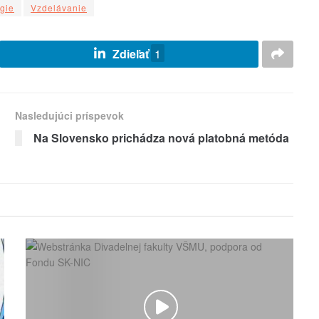
gie
Vzdelávanie
Zdieľať
1
Nasledujúci príspevok
Na Slovensko prichádza nová platobná metóda