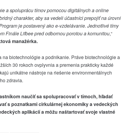
ie a spoluprácu tímov pomocou digitálnych a online
idný charakter, aby sa vedeli účastníci prepojiť na úrovni
Program je postavený ako e-vzdelávanie. Jednotlivé tímy
om Finále Lifbee pred odbornou porotou a komunitou
,“
ktová manažérka.
 na biotechnológie a podnikanie. Práve biotechnológie a
bližších 30 rokoch ovplyvnia a premenia prakticky každé
ajú unikátne nástroje na riešenie environmentálnych
ho zdravia.
tníkom naučiť sa spolupracovať v tímoch, hľadať
ovať s poznatkami cirkulárnej ekonomiky a vedeckých
deckých aplikácií a môžu naštartovať svoje vlastné