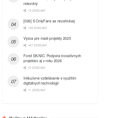
rekordný
15 ZDIEĽANÍ
[026] S OnlyFans sa nezahrávaj
129 ZDIEĽANÍ
Výzva pre malé projekty 2025
447 ZDIEĽANÍ
Fond SK-NIC: Podpora inovatívnych
projektov aj v roku 2026
47 ZDIEĽANÍ
Inkluzívne vzdelávanie s využitím
digitálnych technológií
11 ZDIEĽANÍ