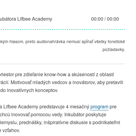
kubátora Lifbee Academy
00:00
/
00:00
ckým hlasom, preto audionahrávka nemusí spĺňať všetky fonetické
požiadavky.
priestor pre zdieľanie know-how a skúseností z oblastí
cií. Motivovať mladých vedcov a inovátorov, aby pretavili
 do inovatívnych konceptov.
ora Lifbee Academy predstavuje 4 mesačný
program
pre
í chcú inovovať pomocou vedy. Inkubátor poskytuje
emyslu, prednášky, inšpiratívne diskusie s podnikateľmi
e vzťahov.