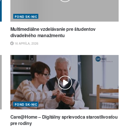
FOND SK-NIC
Multimediálne vzdelávanie pre študentov
divadelného manažmentu
16 APRÍLA, 2026
FOND SK-NIC
Care@Home – Digitálny sprievodca starostlivosťou
pre rodiny