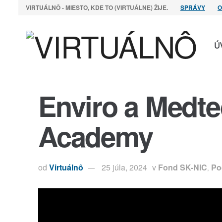
VIRTUÁLNÔ - MIESTO, KDE TO (VIRTUÁLNE) ŽIJE.
SPRÁVY
O
Ú
Enviro a Medte
Academy
od
Virtuálnô
25 júla, 2024
v
Fond SK-NIC
Po
,