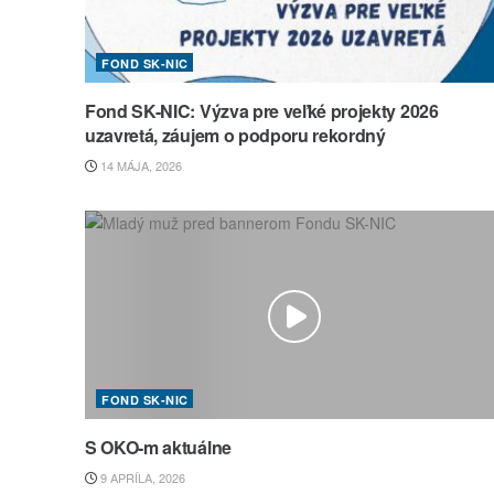
FOND SK-NIC
Fond SK-NIC: Výzva pre veľké projekty 2026
uzavretá, záujem o podporu rekordný
14 MÁJA, 2026
FOND SK-NIC
S OKO-m aktuálne
9 APRÍLA, 2026