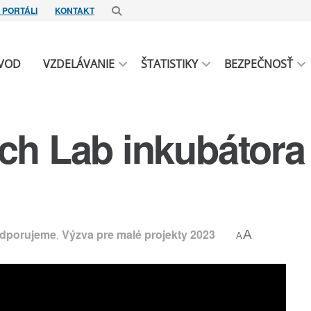
 PORTÁLI
KONTAKT
VOD
VZDELÁVANIE
ŠTATISTIKY
BEZPEČNOSŤ
ch Lab inkubátora
dporujeme
Výzva pre malé projekty 2023
A
,
A