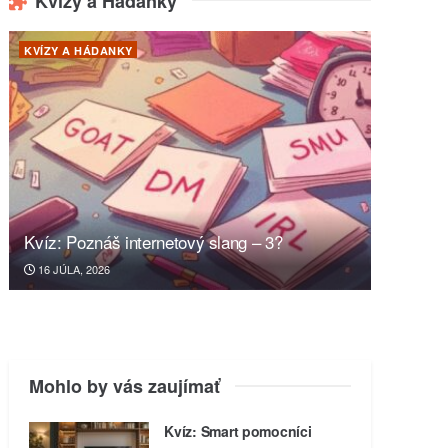
Kvízy a Hádanky
KVÍZY A HÁDANKY
Kvíz: Poznáš internetový slang – 3?
16 JÚLA, 2026
Mohlo by vás zaujímať
Kvíz: Smart pomocníci