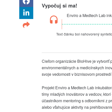
Vypočuj si ma!
Enviro a Medtech Lab in
Text článku bol nahovorený synteti
Cieľom organizácie BioHive je vytvoriť 
environmentálnych a medicínskych inová
svoje vedomosti v biznisovom prostredí
Projekt Enviro a Medtech Lab inkubát
tímy mladých inovátorov a vedcov, ktor
účastníkom mentoring s odborníkmi z pri
alebo vťahujúce aktivity na prehlbovani