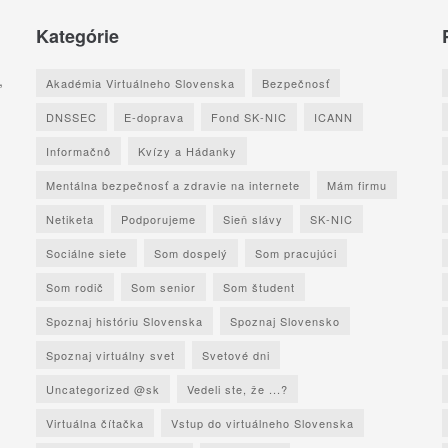
Kategórie
,
Akadémia Virtuálneho Slovenska
Bezpečnosť
DNSSEC
E-doprava
Fond SK-NIC
ICANN
Informačnô
Kvízy a Hádanky
Mentálna bezpečnosť a zdravie na internete
Mám firmu
Netiketa
Podporujeme
Sieň slávy
SK-NIC
Sociálne siete
Som dospelý
Som pracujúci
Som rodič
Som senior
Som študent
Spoznaj históriu Slovenska
Spoznaj Slovensko
Spoznaj virtuálny svet
Svetové dni
Uncategorized @sk
Vedeli ste, že ...?
Virtuálna čítačka
Vstup do virtuálneho Slovenska