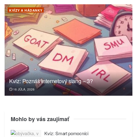
KVÍZY A HÁDANKY
Kvíz: Poznáš internetový slang – 3?
16 JÚLA, 2026
Mohlo by vás zaujímať
Kvíz: Smart pomocníci