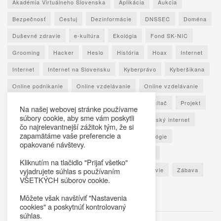
Akadémia Virtuálneho Slovenska
Aplikácia
Aukcia
Bezpečnosť
Cestuj
Dezinformácie
DNSSEC
Doména
Duševné zdravie
e-kultúra
Ekológia
Fond SK-NIC
Grooming
Hacker
Heslo
História
Hoax
Internet
Internet
Internet na Slovensku
Kyberprávo
Kyberšikana
Online podnikanie
Online vzdelávanie
Online vzdelávanie
Osobné údaje
Otestuj sa
Phishing
Počítač
Projekt
Na našej webovej stránke používame
súbory cookie, aby sme vám poskytli
Ransomware
Rozhovor
Seniori
Slovenský internet
čo najrelevantnejší zážitok tým, že si
zapamätáme vaše preferencie a
Sociálne siete
Spoznaj Slovensko
Technológie
opakované návštevy.
Umelá inteligencia
Vypočuj si
Vzdelávanie
Kliknutím na tlačidlo "Prijať všetko"
Výročná správa
Zaujímavé štatistiky
Zdravie
Zábava
vyjadrujete súhlas s používaním
VŠETKÝCH súborov cookie.
Škola
Môžete však navštíviť "Nastavenia
cookies" a poskytnúť kontrolovaný
súhlas.