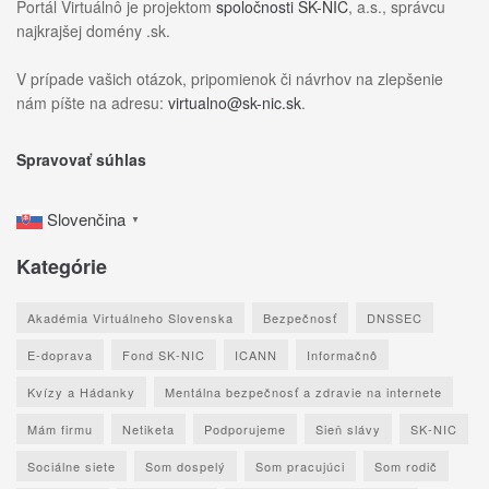
Portál Virtuálnô je projektom
spoločnosti SK-NIC
, a.s., správcu
najkrajšej domény .sk.
V prípade vašich otázok, pripomienok či návrhov na zlepšenie
nám píšte na adresu:
virtualno@sk-nic.sk
.
Spravovať súhlas
Slovenčina
▼
Kategórie
Akadémia Virtuálneho Slovenska
Bezpečnosť
DNSSEC
E-doprava
Fond SK-NIC
ICANN
Informačnô
Kvízy a Hádanky
Mentálna bezpečnosť a zdravie na internete
Mám firmu
Netiketa
Podporujeme
Sieň slávy
SK-NIC
Sociálne siete
Som dospelý
Som pracujúci
Som rodič