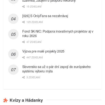
uzavretá, záujem o podporu rekordný
15 ZDIEĽANÍ
[026] S OnlyFans sa nezahrávaj
129 ZDIEĽANÍ
Fond SK-NIC: Podpora inovatívnych projektov aj v
roku 2026
47 ZDIEĽANÍ
Výzva pre malé projekty 2025
447 ZDIEĽANÍ
Slovensko sa už o pár dní zapojí do európskeho
systému výberu mýta
3 ZDIEĽANÍ
Kvízy a Hádanky