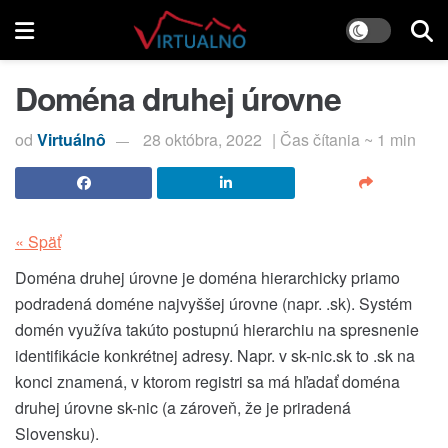
Doména druhej úrovne
od
Virtuálnô
28 októbra, 2022
| Čas čítania ~ 1 min
« Späť
Doména druhej úrovne je doména hierarchicky priamo
podradená doméne najvyššej úrovne (napr. .sk). Systém
domén využíva takúto postupnú hierarchiu na spresnenie
identifikácie konkrétnej adresy. Napr. v sk-nic.sk
to .sk na
konci znamená, v ktorom registri sa má hľadať doména
druhej úrovne sk-nic (a zároveň, že je priradená
Slovensku).