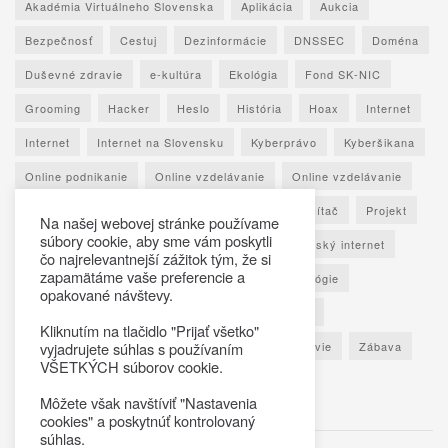
Akadémia Virtuálneho Slovenska
Aplikácia
Aukcia
Bezpečnosť
Cestuj
Dezinformácie
DNSSEC
Doména
Duševné zdravie
e-kultúra
Ekológia
Fond SK-NIC
Grooming
Hacker
Heslo
História
Hoax
Internet
Internet
Internet na Slovensku
Kyberprávo
Kyberšikana
Online podnikanie
Online vzdelávanie
Online vzdelávanie
Osobné údaje
Otestuj sa
Phishing
Počítač
Projekt
Na našej webovej stránke používame
súbory cookie, aby sme vám poskytli
Ransomware
Rozhovor
Seniori
Slovenský internet
čo najrelevantnejší zážitok tým, že si
zapamätáme vaše preferencie a
Sociálne siete
Spoznaj Slovensko
Technológie
opakované návštevy.
Umelá inteligencia
Vypočuj si
Vzdelávanie
Kliknutím na tlačidlo "Prijať všetko"
Výročná správa
Zaujímavé štatistiky
Zdravie
Zábava
vyjadrujete súhlas s používaním
VŠETKÝCH súborov cookie.
Škola
Môžete však navštíviť "Nastavenia
cookies" a poskytnúť kontrolovaný
súhlas.