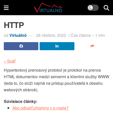
HTTP
od
Virtuálnô
28 októbra, 2022
| Čas čítania ~ 1 min
« Späť
Hypertextový prenosový protokol je protokol na prenos
HTML dokumentov medzi servermi a klientmi služby WWW
(teda to, čo slúži najmä na prístup používateľa k obsahu
webových stránok).
Súvisiace články:
Ako odhaliť phishing v e-maile?