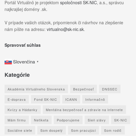
Portál Virtuálnô je projektom
spoločnosti SK-NIC
, a.s., správcu
najkrajšej domény .sk.
V prípade vašich otázok, pripomienok či návrhov na zlepšenie
nám píšte na adresu:
virtualno@sk-nic.sk
.
Spravovať súhlas
Slovenčina
▼
Kategórie
Akadémia Virtuálneho Slovenska
Bezpečnosť
DNSSEC
E-doprava
Fond SK-NIC
ICANN
Informačnô
Kvízy a Hádanky
Mentálna bezpečnosť a zdravie na internete
Mám firmu
Netiketa
Podporujeme
Sieň slávy
SK-NIC
Sociálne siete
Som dospelý
Som pracujúci
Som rodič