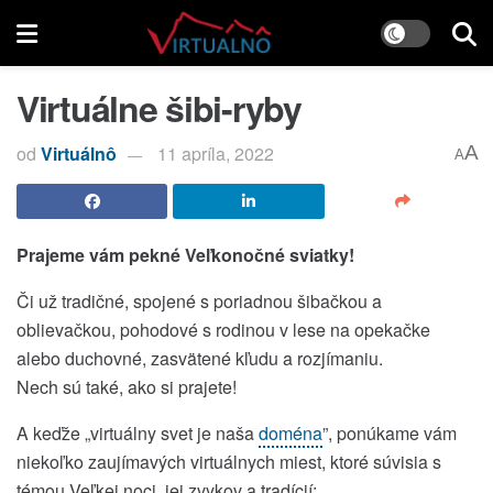
Virtuálne šibi-ryby
od
Virtuálnô
11 apríla, 2022
A
A
Prajeme vám pekné Veľkonočné sviatky!
Či už tradičné, spojené s poriadnou šibačkou a
oblievačkou, pohodové s rodinou v lese na opekačke
alebo duchovné, zasvätené kľudu a rozjímaniu.
Nech sú také, ako si prajete!
A keďže „virtuálny svet je naša
doména
”, ponúkame vám
niekoľko zaujímavých virtuálnych miest, ktoré súvisia s
témou Veľkej noci, jej zvykov a tradícií: