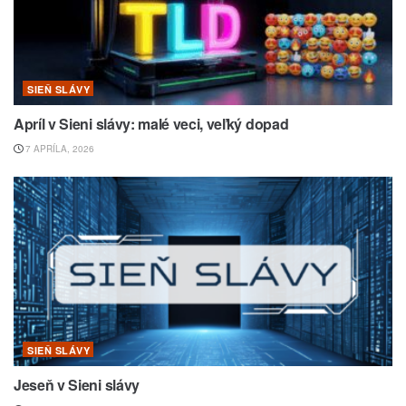
SIEŇ SLÁVY
Apríl v Sieni slávy: malé veci, veľký dopad
7 APRÍLA, 2026
SIEŇ SLÁVY
Jeseň v Sieni slávy