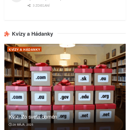
3 ZDIEĽANÍ
Kvízy a Hádanky
KVÍZY A HÁDANKY
Kvíz: Zo sveta domén
28 MÁJA, 2025