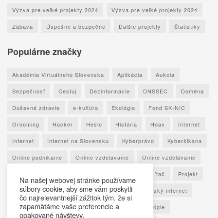
Výzva pre veľké projekty 2024
Výzva pre veľké projekty 2024
Zábava
Úspešne a bezpečne
Ďalšie projekty
Štatistiky
Populárne značky
Akadémia Virtuálneho Slovenska
Aplikácia
Aukcia
Bezpečnosť
Cestuj
Dezinformácie
DNSSEC
Doména
Duševné zdravie
e-kultúra
Ekológia
Fond SK-NIC
Grooming
Hacker
Heslo
História
Hoax
Internet
Internet
Internet na Slovensku
Kyberprávo
Kyberšikana
Online podnikanie
Online vzdelávanie
Online vzdelávanie
Osobné údaje
Otestuj sa
Phishing
Počítač
Projekt
Na našej webovej stránke používame
súbory cookie, aby sme vám poskytli
Ransomware
Rozhovor
Seniori
Slovenský internet
čo najrelevantnejší zážitok tým, že si
zapamätáme vaše preferencie a
Sociálne siete
Spoznaj Slovensko
Technológie
opakované návštevy.