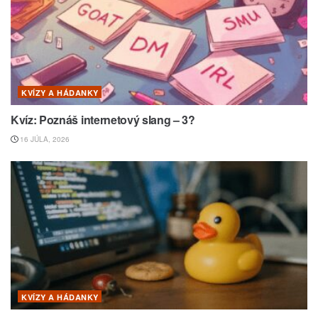
KVÍZY A HÁDANKY
Kvíz: Poznáš internetový slang – 3?
16 JÚLA, 2026
KVÍZY A HÁDANKY