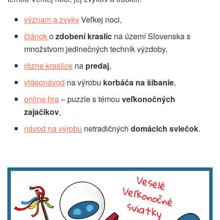
význam a zvyky
Veľkej noci,
článok
o
zdobení kraslíc
na území Slovenska s
množstvom jedinečných techník výzdoby,
rôzne kraslice
na
predaj
,
videonávod
na výrobu
korbáča na šibanie
,
online hra
– puzzle s témou
veľkonočných
zajačikov
,
návod na výrobu
netradičných
domácich sviečok
.