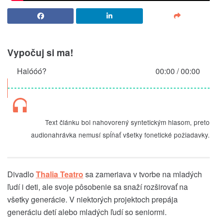
Vypočuj si ma!
Halóóó?
00:00
/
00:00
Text článku bol nahovorený syntetickým hlasom, preto
audionahrávka nemusí spĺňať všetky fonetické požiadavky.
Divadlo
Thalia Teatro
sa zameriava v tvorbe na mladých
ľudí i deti, ale svoje pôsobenie sa snaží rozširovať na
všetky generácie. V niektorých projektoch prepája
generáciu detí alebo mladých ľudí so seniormi.