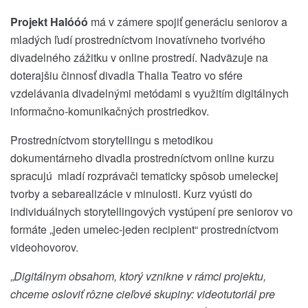
Projekt Halóóó
má v zámere spojiť generáciu seniorov a
mladých ľudí prostredníctvom inovatívneho tvorivého
divadelného zážitku v online prostredí. Nadväzuje na
doterajšiu činnosť divadla Thalia Teatro vo sfére
vzdelávania divadelnými metódami s využitím digitálnych
informačno-komunikačných prostriedkov.
Prostredníctvom storytellingu s metodikou
dokumentárneho divadla prostredníctvom online kurzu
spracujú mladí rozprávači tematicky spôsob umeleckej
tvorby a sebarealizácie v minulosti. Kurz vyústi do
individuálnych storytellingových vystúpení pre seniorov vo
formáte „jeden umelec-jeden recipient“ prostredníctvom
videohovorov.
„
Digitálnym obsahom, ktorý vznikne v rámci projektu,
chceme osloviť rôzne cieľové skupiny: videotutoriál pre