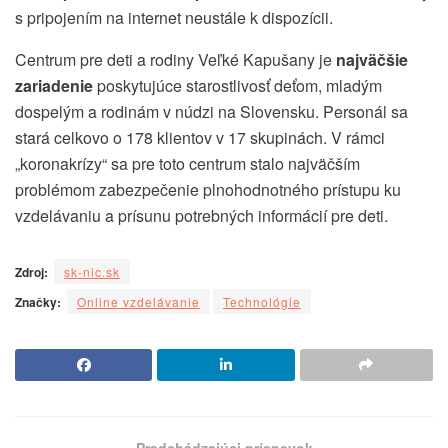
s pripojením na internet neustále k dispozícii.
Centrum pre deti a rodiny Veľké Kapušany je
najväčšie
zariadenie
poskytujúce starostlivosť deťom, mladým
dospelým a rodinám v núdzi na Slovensku. Personál sa
stará celkovo o 178 klientov v 17 skupinách. V rámci
„koronakrízy“ sa pre toto centrum stalo najväčším
problémom zabezpečenie plnohodnotného prístupu ku
vzdelávaniu a prísunu potrebných informácií pre deti.
Zdroj:
sk-nic.sk
Značky:
Online vzdelávanie
Technológie
Predchádzajúci príspevok