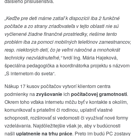
ďalšieho príslušenstva.
„Keďže pre deti máme zatiaľ k dispozícii iba 2 funkčné
počítače a zo strany zriaďovateľa v
tejto oblasti nie sú
vyčlenené žiadne finančné prostriedky, riešime tento
problém iba za pomoci mobilných telefónov zamestnancov,
resp. niektorých detí, čo je veľmi náročné a mnohokrát
technicky nezvládnuteľné,“
tvrdí Ing. Mária Hajeková,
špeciálna pedagogička a koordinátorka projektu s názvom
„S internetom do sveta“.
Nákup 17 kusov počítačov vytvorí klientom centra
podmienky na
zvyšovanie
ich
počítačovej gramotnosti
.
Okrem toho vďaka internetu môžu byť v kontakte s okolím,
komunikovať s priateľmi či rodinou, uplatniť vlastné
schopnosti, rozširovať si vedomosti či využívať nové formy
vzdelávania. Najdôležitejšie však je, aby v budúcnosti
našli
uplatnenie na trhu práce
. Preto im budú PC zostavy