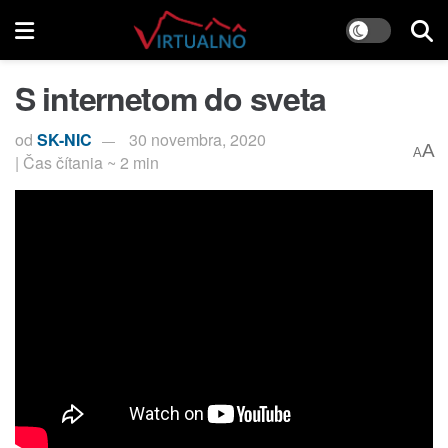
S internetom do sveta
od
SK-NIC
30 novembra, 2020
A
A
| Čas čítania ~ 2 min