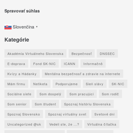
Spravovať súhlas
Slovenčina
▼
Kategórie
Akadémia Virtuálneho Slovenska
Bezpečnosť
DNSSEC
E-doprava
Fond SK-NIC
ICANN
Informačnô
Kvízy a Hádanky
Mentálna bezpečnosť a zdravie na internete
Mám firmu
Netiketa
Podporujeme
Sieň slávy
SK-NIC
Sociálne siete
Som dospelý
Som pracujúci
Som rodič
Som senior
Som študent
Spoznaj históriu Slovenska
Spoznaj Slovensko
Spoznaj virtuálny svet
Svetové dni
Uncategorized @sk
Vedeli ste, že ...?
Virtuálna čítačka