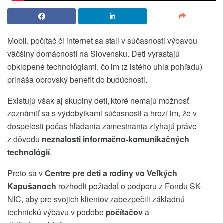
Mobil, počítač či internet sa stali v súčasnosti výbavou
väčšiny domácností na Slovensku. Deti vyrastajú
obklopené technológiami, čo im (z istého uhla pohľadu)
prináša obrovský benefit do budúcnosti.
Existujú však aj skupiny detí, ktoré nemajú možnosť
zoznámiť sa s výdobytkami súčasnosti a hrozí im, že v
dospelosti počas hľadania zamestnania zlyhajú práve
z dôvodu
neznalosti informačno-komunikačných
technológií
.
Preto sa v
Centre pre deti a rodiny vo Veľkých
Kapušanoch
rozhodli požiadať o podporu z Fondu SK-
NIC, aby pre svojich klientov zabezpečili základnú
technickú výbavu v podobe
počítačov
a