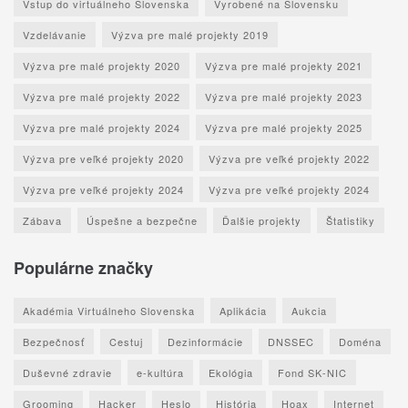
Vstup do virtuálneho Slovenska
Vyrobené na Slovensku
Vzdelávanie
Výzva pre malé projekty 2019
Výzva pre malé projekty 2020
Výzva pre malé projekty 2021
Výzva pre malé projekty 2022
Výzva pre malé projekty 2023
Výzva pre malé projekty 2024
Výzva pre malé projekty 2025
Výzva pre veľké projekty 2020
Výzva pre veľké projekty 2022
Výzva pre veľké projekty 2024
Výzva pre veľké projekty 2024
Zábava
Úspešne a bezpečne
Ďalšie projekty
Štatistiky
Populárne značky
Akadémia Virtuálneho Slovenska
Aplikácia
Aukcia
Bezpečnosť
Cestuj
Dezinformácie
DNSSEC
Doména
Duševné zdravie
e-kultúra
Ekológia
Fond SK-NIC
Grooming
Hacker
Heslo
História
Hoax
Internet