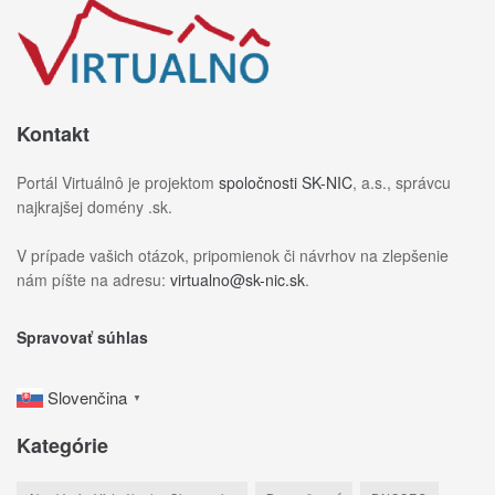
Kontakt
Portál Virtuálnô je projektom
spoločnosti SK-NIC
, a.s., správcu
najkrajšej domény .sk.
V prípade vašich otázok, pripomienok či návrhov na zlepšenie
nám píšte na adresu:
virtualno@sk-nic.sk
.
Spravovať súhlas
Slovenčina
▼
Kategórie