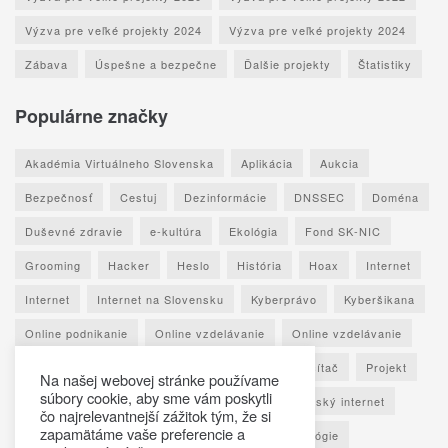
Výzva pre veľké projekty 2024
Výzva pre veľké projekty 2024
Zábava
Úspešne a bezpečne
Ďalšie projekty
Štatistiky
Populárne značky
Akadémia Virtuálneho Slovenska
Aplikácia
Aukcia
Bezpečnosť
Cestuj
Dezinformácie
DNSSEC
Doména
Duševné zdravie
e-kultúra
Ekológia
Fond SK-NIC
Grooming
Hacker
Heslo
História
Hoax
Internet
Internet
Internet na Slovensku
Kyberprávo
Kyberšikana
Online podnikanie
Online vzdelávanie
Online vzdelávanie
Osobné údaje
Otestuj sa
Phishing
Počítač
Projekt
Na našej webovej stránke používame
súbory cookie, aby sme vám poskytli
Ransomware
Rozhovor
Seniori
Slovenský internet
čo najrelevantnejší zážitok tým, že si
zapamätáme vaše preferencie a
Sociálne siete
Spoznaj Slovensko
Technológie