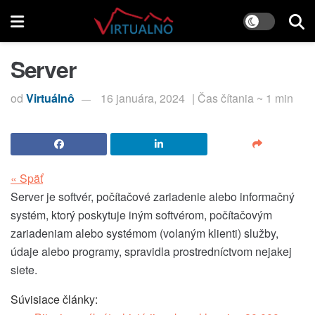
Server
od
Virtuálnô
16 januára, 2024
| Čas čítania ~ 1 min
« Späť
Server je softvér, počítačové zariadenie alebo informačný
systém, ktorý poskytuje iným softvérom, počítačovým
zariadeniam alebo systémom (volaným klienti) služby,
údaje alebo programy, spravidla prostredníctvom nejakej
siete.
Súvisiace články: