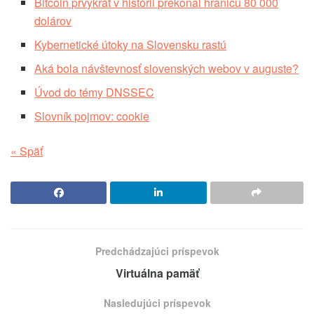
Bitcoin prvýkrát v histórii prekonal hranicu 80 000
dolárov
Kybernetické útoky na Slovensku rastú
Aká bola návštevnosť slovenských webov v auguste?
Úvod do témy DNSSEC
Slovník pojmov: cookie
« Späť
Predchádzajúci príspevok
Virtuálna pamäť
Nasledujúci príspevok