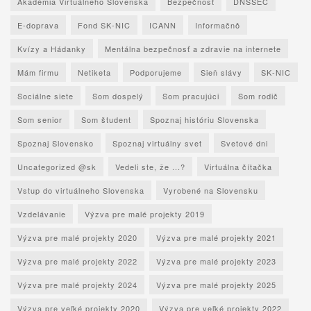
Akadémia Virtuálneho Slovenska
Bezpečnosť
DNSSEC
E-doprava
Fond SK-NIC
ICANN
Informačnô
Kvízy a Hádanky
Mentálna bezpečnosť a zdravie na internete
Mám firmu
Netiketa
Podporujeme
Sieň slávy
SK-NIC
Sociálne siete
Som dospelý
Som pracujúci
Som rodič
Som senior
Som študent
Spoznaj históriu Slovenska
Spoznaj Slovensko
Spoznaj virtuálny svet
Svetové dni
Uncategorized @sk
Vedeli ste, že ...?
Virtuálna čítačka
Vstup do virtuálneho Slovenska
Vyrobené na Slovensku
Vzdelávanie
Výzva pre malé projekty 2019
Výzva pre malé projekty 2020
Výzva pre malé projekty 2021
Výzva pre malé projekty 2022
Výzva pre malé projekty 2023
Výzva pre malé projekty 2024
Výzva pre malé projekty 2025
Výzva pre veľké projekty 2020
Výzva pre veľké projekty 2022