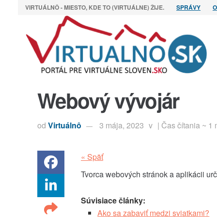
VIRTUÁLNÔ - MIESTO, KDE TO (VIRTUÁLNE) ŽIJE.
SPRÁVY
O
Webový vývojár
od
Virtuálnô
3 mája, 2023
v
| Čas čítania ~ 1
« Späť
Tvorca webových stránok a aplikácii ur
Súvisiace články:
Ako sa zabaviť medzi sviatkami?