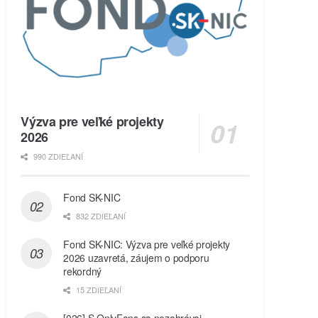
Výzva pre veľké projekty
2026
990 ZDIEĽANÍ
Fond SK-NIC
832 ZDIEĽANÍ
Fond SK-NIC: Výzva pre veľké projekty
2026 uzavretá, záujem o podporu
rekordný
15 ZDIEĽANÍ
[026] S OnlyFans sa nezahrávaj