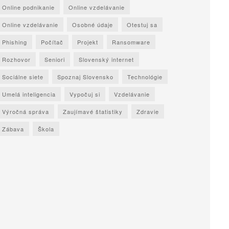
Online podnikanie
Online vzdelávanie
Online vzdelávanie
Osobné údaje
Otestuj sa
Phishing
Počítač
Projekt
Ransomware
Rozhovor
Seniori
Slovenský internet
Sociálne siete
Spoznaj Slovensko
Technológie
Umelá inteligencia
Vypočuj si
Vzdelávanie
Výročná správa
Zaujímavé štatistiky
Zdravie
Zábava
Škola