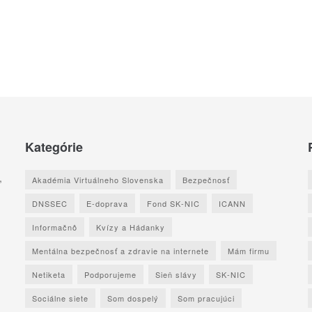
Kategórie
,
Akadémia Virtuálneho Slovenska
Bezpečnosť
DNSSEC
E-doprava
Fond SK-NIC
ICANN
Informačnô
Kvízy a Hádanky
Mentálna bezpečnosť a zdravie na internete
Mám firmu
Netiketa
Podporujeme
Sieň slávy
SK-NIC
Sociálne siete
Som dospelý
Som pracujúci