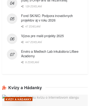
129 ZDIEĽANÍ
Fond SK-NIC: Podpora inovatívnych
projektov aj v roku 2026
47 ZDIEĽANÍ
Výzva pre malé projekty 2025
447 ZDIEĽANÍ
Enviro a Medtech Lab inkubátora Lifbee
Academy
8 ZDIEĽANÍ
Kvízy a Hádanky
KVÍZY A HÁDANKY