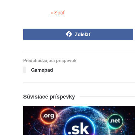
« Späť
Zdieľať
Predchádzajúci príspevok
Gamepad
Súvisiace príspevky