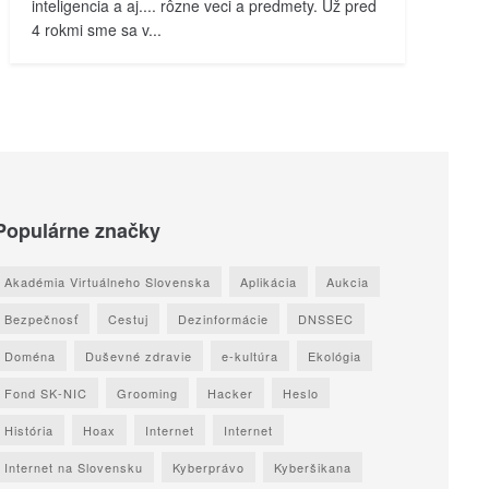
inteligencia a aj.... rôzne veci a predmety. Už pred
4 rokmi sme sa v...
Populárne značky
Akadémia Virtuálneho Slovenska
Aplikácia
Aukcia
Bezpečnosť
Cestuj
Dezinformácie
DNSSEC
Doména
Duševné zdravie
e-kultúra
Ekológia
Fond SK-NIC
Grooming
Hacker
Heslo
História
Hoax
Internet
Internet
Internet na Slovensku
Kyberprávo
Kyberšikana