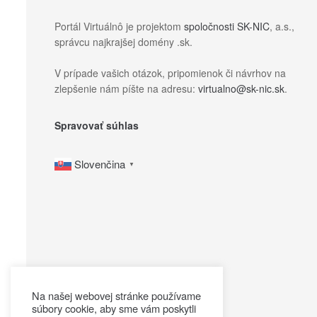
Portál Virtuálnô je projektom
spoločnosti SK-NIC
, a.s.,
správcu najkrajšej domény .sk.
V prípade vašich otázok, pripomienok či návrhov na
zlepšenie nám píšte na adresu:
virtualno@sk-nic.sk
.
Spravovať súhlas
Slovenčina
▼
Na našej webovej stránke používame
súbory cookie, aby sme vám poskytli