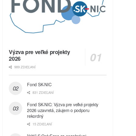
Výzva pre veľké projekty
2026
989 ZDIEĽANÍ
Fond SK-NIC
831 ZDIEĽANÍ
Fond SK-NIC: Výzva pre veľké projekty
2026 uzavretá, záujem o podporu
rekordný
15 ZDIEĽANÍ
[026] S OnlyFans sa nezahrávaj