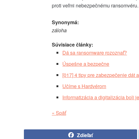
proti veľmi nebezpečnému ransomvéru.
Synonymá:
záloha
Súvisiace články:
Dá sa ransomware rozoznať?
Úspešne a bezpečne
[017] 4 tipy pre zabezpečenie dát 
Učíme s Hardvérom
Informatizácia a digitalizácia boli
« Späť
Zdieľať