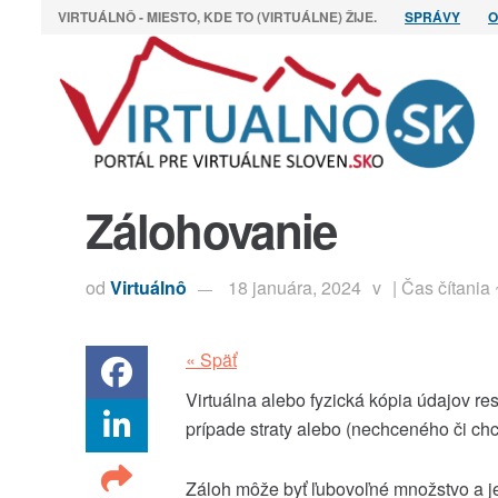
VIRTUÁLNÔ - MIESTO, KDE TO (VIRTUÁLNE) ŽIJE.
SPRÁVY
O
Zálohovanie
od
Virtuálnô
18 januára, 2024
v
| Čas čítania
« Späť
Virtuálna alebo fyzická kópia údajov re
prípade straty alebo (nechceného či ch
Záloh môže byť ľubovoľné množstvo a je