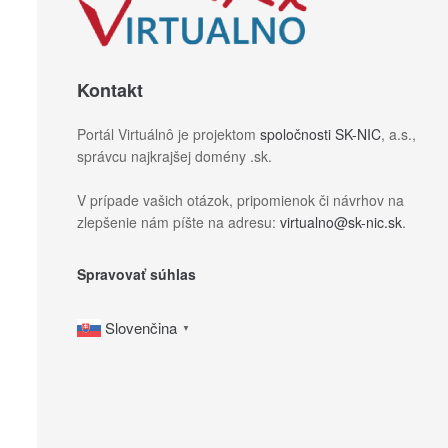
Kontakt
Portál Virtuálnô je projektom
spoločnosti SK-NIC
, a.s.,
správcu najkrajšej domény .sk.
V prípade vašich otázok, pripomienok či návrhov na
zlepšenie nám píšte na adresu:
virtualno@sk-nic.sk
.
Spravovať súhlas
Slovenčina
▼