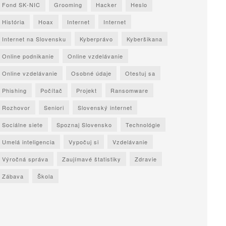
Fond SK-NIC
Grooming
Hacker
Heslo
História
Hoax
Internet
Internet
Internet na Slovensku
Kyberprávo
Kyberšikana
Online podnikanie
Online vzdelávanie
Online vzdelávanie
Osobné údaje
Otestuj sa
Phishing
Počítač
Projekt
Ransomware
Rozhovor
Seniori
Slovenský internet
Sociálne siete
Spoznaj Slovensko
Technológie
Umelá inteligencia
Vypočuj si
Vzdelávanie
Výročná správa
Zaujímavé štatistiky
Zdravie
Zábava
Škola