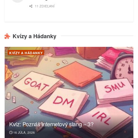
11 ZDIEĽANÍ
Kvízy a Hádanky
KVÍZY A HÁDANKY
Kvíz: Poznáš internetový slang – 3?
16 JÚLA, 2026