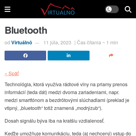
Bluetooth
od
Virtuálnô
11 júla, 2023
| Čas čítania ~ 1 min
« Späť
Technológia, ktorá využíva rádiové vlny na priamy prenos
informácií (teda dát) medzi dvoma zariadeniami, napr.
medzi smartfónom a bezdrôtovými slúchadlami (preklad je
vtipný, „bluetooth“ totiž znamená „modrýzub“).
Dosah signálu býva iba na kratšiu vzdialenosť.
Keďže umožňuje komunikáciu, teda (aj nechcený) vstup do