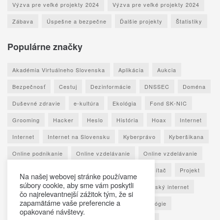
Výzva pre veľké projekty 2024
Výzva pre veľké projekty 2024
Zábava
Úspešne a bezpečne
Ďalšie projekty
Štatistiky
Populárne značky
Akadémia Virtuálneho Slovenska
Aplikácia
Aukcia
Bezpečnosť
Cestuj
Dezinformácie
DNSSEC
Doména
Duševné zdravie
e-kultúra
Ekológia
Fond SK-NIC
Grooming
Hacker
Heslo
História
Hoax
Internet
Internet
Internet na Slovensku
Kyberprávo
Kyberšikana
Online podnikanie
Online vzdelávanie
Online vzdelávanie
Osobné údaje
Otestuj sa
Phishing
Počítač
Projekt
Na našej webovej stránke používame
súbory cookie, aby sme vám poskytli
Ransomware
Rozhovor
Seniori
Slovenský internet
čo najrelevantnejší zážitok tým, že si
zapamätáme vaše preferencie a
Sociálne siete
Spoznaj Slovensko
Technológie
opakované návštevy.
Umelá inteligencia
Vypočuj si
Vzdelávanie