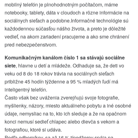
mobilný telefón je plnohodnotným počítačom, máme
notebooky, tablety, dáta v cloudoch a rôzne informácie na
sociálnych sieťach a podobne.Informačné technológie sú
každodennou súčasťou nášho života, a preto je dôležité
vedieť, na akom zariadení pracujeme a ako sme chránení
pred nebezpečenstvom.
Komunikačným kanálom číslo 1 sa stávajú sociálne
siete
, hlavne u detí a mládeže. Odhaduje sa, že deti vo
veku od 8 do 18 rokov trávia na sociálnych sieťach
približne 45 hodín týždenne a 95 % mladých ľudí má
inteligentný telefón.
Často však bez uváženia zverejňujú svoje fotografie,
myšlienky, názory, miesto aktuálneho pobytu a iné osobné
údaje, nemysliac na to, kto ich sleduje a že na opačnom
konci nemusí sedieť chlapec alebo dievča s vekom a
fotografiou, ktoré si udáva.
Podľa odborníkov, sa až 16 % tínedžerov spája na