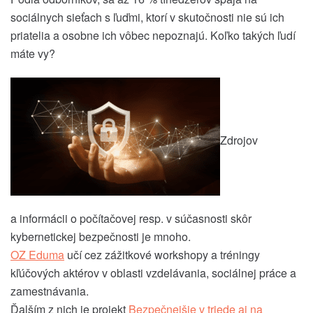
sociálnych sieťach s ľuďmi, ktorí v skutočnosti nie sú ich
priatelia a osobne ich vôbec nepoznajú. Koľko takých ľudí
máte vy?
Zdrojov
a informácii o počítačovej resp. v súčasnosti skôr
kybernetickej bezpečnosti je mnoho.
OZ Eduma
učí cez zážitkové workshopy a tréningy
kľúčových aktérov v oblasti vzdelávania, sociálnej práce a
zamestnávania.
Ďalším z nich je projekt
Bezpečnejšie v triede aj na