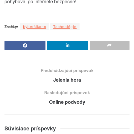
pohyboval po internete bezpečne!
Značky:
Kyberšikana
Technológie
Predchádzajúci príspevok
Jelenia hora
Nasledujúci príspevok
Online podvody
Súvisiace príspevky