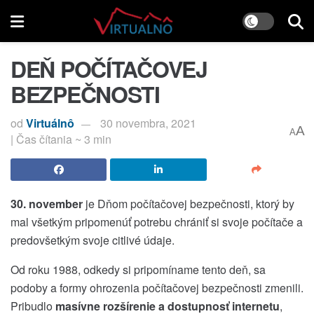
DEŇ POČÍTAČOVEJ
BEZPEČNOSTI
od
Virtuálnô
30 novembra, 2021
A
A
| Čas čítania ~ 3 min
30. november
je Dňom počítačovej bezpečnosti, ktorý by
mal všetkým pripomenúť potrebu chrániť si svoje počítače a
predovšetkým svoje citlivé údaje.
Od roku 1988, odkedy si pripomíname tento deň, sa
podoby a formy ohrozenia počítačovej bezpečnosti zmenili.
Pribudlo
masívne rozšírenie a dostupnosť internetu
,