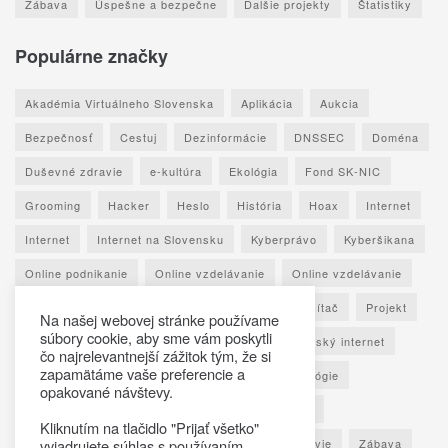
Zábava
Úspešne a bezpečne
Ďalšie projekty
Štatistiky
Populárne značky
Akadémia Virtuálneho Slovenska
Aplikácia
Aukcia
Bezpečnosť
Cestuj
Dezinformácie
DNSSEC
Doména
Duševné zdravie
e-kultúra
Ekológia
Fond SK-NIC
Grooming
Hacker
Heslo
História
Hoax
Internet
Internet
Internet na Slovensku
Kyberprávo
Kyberšikana
Online podnikanie
Online vzdelávanie
Online vzdelávanie
Osobné údaje
Otestuj sa
Phishing
Počítač
Projekt
Na našej webovej stránke používame
súbory cookie, aby sme vám poskytli
Ransomware
Rozhovor
Seniori
Slovenský internet
čo najrelevantnejší zážitok tým, že si
zapamätáme vaše preferencie a
Sociálne siete
Spoznaj Slovensko
Technológie
opakované návštevy.
Umelá inteligencia
Vypočuj si
Vzdelávanie
Kliknutím na tlačidlo "Prijať všetko"
Výročná správa
Zaujímavé štatistiky
Zdravie
Zábava
vyjadrujete súhlas s používaním