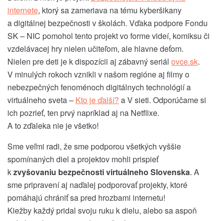
internete
, ktorý sa zameriava na tému kyberšikany
a digitálnej bezpečnosti v školách. Vďaka podpore Fondu
SK – NIC pomohol tento projekt vo forme videí, komiksu či
vzdelávacej hry nielen učiteľom, ale hlavne deťom.
Nielen pre deti je k dispozícii aj zábavný seriál
ovce.sk
.
V minulých rokoch vznikli v našom regióne aj filmy o
nebezpečných fenoménoch digitálnych technológií a
virtuálneho sveta –
Kto je ďalší?
a V sieti. Odporúčame si
ich pozrieť, ten prvý napríklad aj na Netflixe.
A to zďaleka nie je všetko!
Sme veľmi radi, že sme podporou všetkých vyššie
spomínaných diel a projektov mohli prispieť
k
zvyšovaniu bezpečnosti virtuálneho Slovenska
. A
sme pripravení aj naďalej podporovať projekty, ktoré
pomáhajú chrániť sa pred hrozbami internetu!
Kiežby každý pridal svoju ruku k dielu, alebo sa aspoň